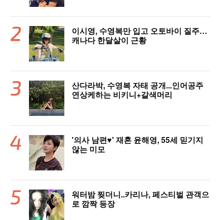
이시영, 수영복만 입고 오토바이 질주…
캐나다 한달살이 근황
산다라박, 수영복 자태 공개...인어공주
연상케하는 비키니+갈색머리
'의사 남편♥' 재혼 윤해영, 55세 믿기지
않는 미모
워터밤 찢더니..카리나, 페스티벌 관객으
로 깜짝 등장