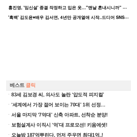
홍
진영, '임신설' 종결 작정하고 입은 옷…"맨날 혼내시니까" 억울
'
흑백' 김도윤♥배우 김서연, 4년만 공개열애 시작..드디어 SNS에 노출 [핫피...