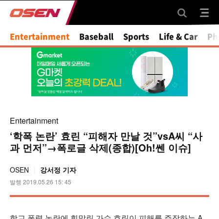
Entertainment
Baseball
Sports
Life & Car
Ph
Entertainment
‘학폭 논란’ 효린 “피해자 만날 것”vsA씨 “사
과 먼저”→폭로글 삭제(종합)[Oh!쎈 이슈]
OSEN
강서정 기자
발행 2019.05.26 15: 45
학교 폭력 논란에 휘말린 가수 효린이 피해를 주장하는 A