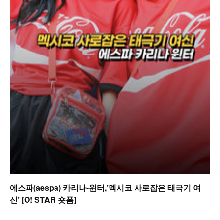
에스파(aespa) 카리나-윈터,’멕시코 사로잡은 태극기 여
신’ [O! STAR 숏폼]