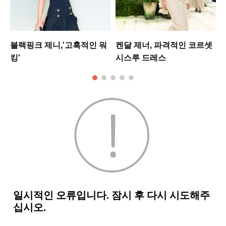
블랙핑크 제니,'고혹적인 워
켄달 제너, 파격적인 코르셋
킹'
시스루 드레스
모