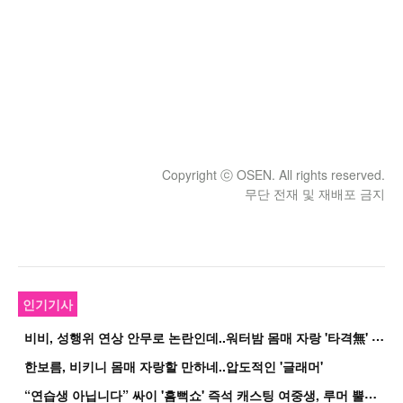
Copyright ⓒ OSEN. All rights reserved.
무단 전재 및 재배포 금지
인기기사
비
비, 성행위 연상 안무로 논란인데..워터밤 몸매 자랑 '타격無' 근황
한보름, 비키니 몸매 자랑할 만하네..압도적인 '글래머'
“
연습생 아닙니다” 싸이 '흠뻑쇼' 즉석 캐스팅 여중생, 루머 뿔났다[Oh!쎈 이...