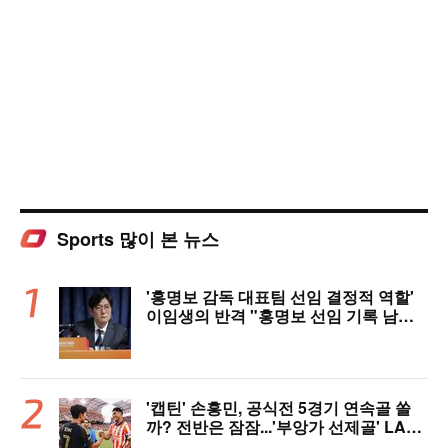
Sports 많이 본 뉴스
'홍명보 감독 대표팀 선임 결정적 역할'
이임생의 반격 "홍명보 선임 기록 남아
있다"…문체부와 법정 공방 나선다
'캡틴' 손흥민, 공식전 5경기 연속골 쏠
까? 전반은 잠잠...'부앙가 선제골' LAF
C, 과달라하라와 1-1 전반 종료