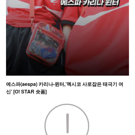
에스파(aespa) 카리나-윈터,’멕시코 사로잡은 태극기 여
신’ [O! STAR 숏폼]