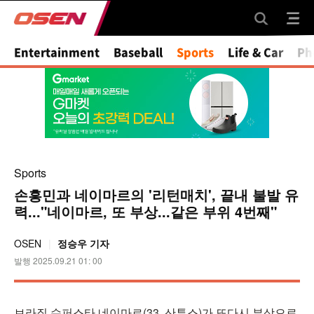
Entertainment
Baseball
Sports
Life & Car
Ph
Sports
손흥민과 네이마르의 '리턴매치', 끝내 불발 유
력..."네이마르, 또 부상...같은 부위 4번째"
OSEN
정승우 기자
발행 2025.09.21 01: 00
브라질 슈퍼스타 네이마르(33, 산투스)가 또다시 부상으로