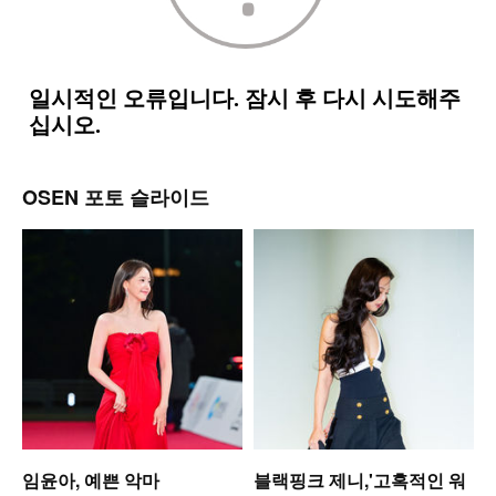
OSEN 포토 슬라이드
업
임윤아, 예쁜 악마
블랙핑크 제니,'고혹적인 워