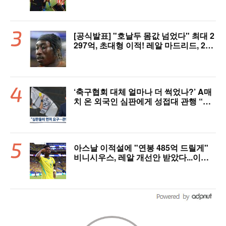
[공식발표] "호날두 몸값 넘었다" 최대 2
297억, 초대형 이적! 레알 마드리드, 21
살 디오망데 품었다..."구단 역사상 가장
비싼 영입"
‘축구협회 대체 얼마나 더 썩었나?’ A매
치 온 외국인 심판에게 성접대 관행 “그
래야 잘 불어주지 않겠나?”
아스날 이적설에 "연봉 485억 드릴게"
비니시우스, 레알 개선안 받았다...이제
선택은 선수 몫