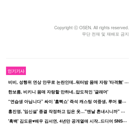
Copyright ⓒ OSEN. All rights reserved.
무단 전재 및 재배포 금지
인기기사
비
비, 성행위 연상 안무로 논란인데..워터밤 몸매 자랑 '타격無' 근황
한보름, 비키니 몸매 자랑할 만하네..압도적인 '글래머'
“
연습생 아닙니다” 싸이 '흠뻑쇼' 즉석 캐스팅 여중생, 루머 뿔났다[Oh!쎈 이...
홍
진영, '임신설' 종결 작정하고 입은 옷…"맨날 혼내시니까" 억울
'
흑백' 김도윤♥배우 김서연, 4년만 공개열애 시작..드디어 SNS에 노출 [핫피...