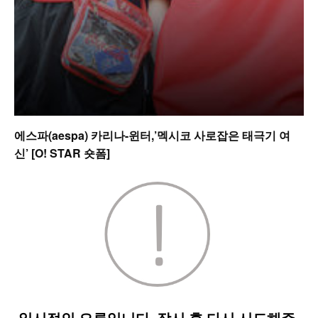
에스파(aespa) 카리나-윈터,’멕시코 사로잡은 태극기 여
신’ [O! STAR 숏폼]