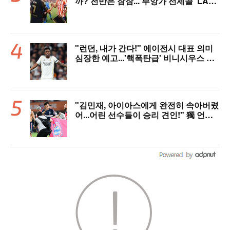
까? 전반은 잠잠...'부앙가 선제골' LAF
C, 과달라하라와 1-1 전반 종료
"런던, 내가 간다!" 에이전시 대표 의미
심장한 예고...'핵폭탄급' 비니시우스 아
스날행 불붙었다
"김민재, 아이아스에게 완전히 속아버렸
어...어린 선수들이 승리 견인!" 獨 언론,
냉정한 평가