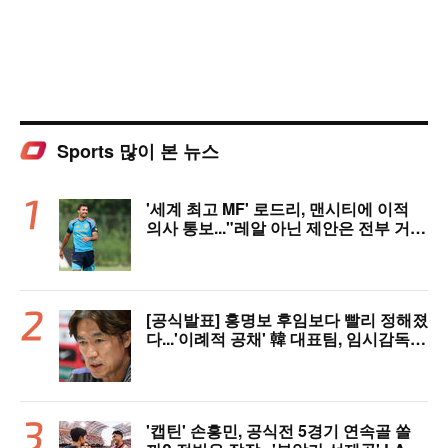
Sports 많이 본 뉴스
'세계 최고 MF' 로드리, 맨시티에 이적
의사 통보..."레알 아닌 제안은 전부 거
절" 구두 합의설까지
[공식발표] 홍명보 후임보다 빨리 정해졌
다...'이례적 공채' 韓 대표팀, 임시감독
데뷔 무대 확정! 9월 A매치 에콰도르·우
루과이와 2연전
'캡틴' 손흥민, 공식전 5경기 연속골 쏠