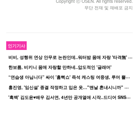
Copyright ⓒ OSEN. All rights reserved.
무단 전재 및 재배포 금지
인기기사
비
비, 성행위 연상 안무로 논란인데..워터밤 몸매 자랑 '타격無' 근황
한보름, 비키니 몸매 자랑할 만하네..압도적인 '글래머'
“
연습생 아닙니다” 싸이 '흠뻑쇼' 즉석 캐스팅 여중생, 루머 뿔났다[Oh!쎈 이...
홍
진영, '임신설' 종결 작정하고 입은 옷…"맨날 혼내시니까" 억울
'
흑백' 김도윤♥배우 김서연, 4년만 공개열애 시작..드디어 SNS에 노출 [핫피...