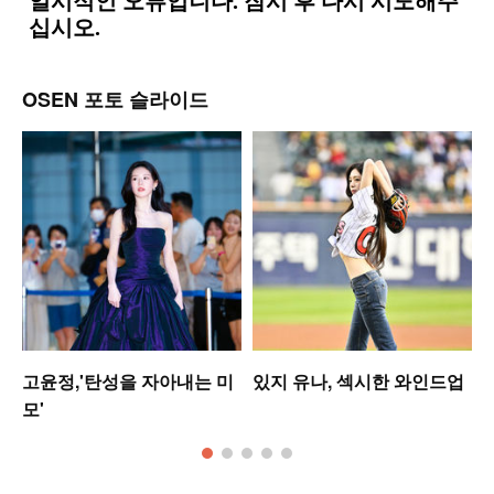
OSEN 포토 슬라이드
셋
고윤정,'탄성을 자아내는 미
있지 유나, 섹시한 와인드업
모'