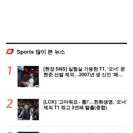
Sports 많이 본 뉴스
[현장 SNS] 실험실 가동한 T1, ‘오너’ 문
현준 선발 제외…2007년 생 신인 ‘페인
터’ 출전
[LCK] '고마워요~ 톰!'…한화생명, ‘오너’
제외 T1 꺾고 3연패 탈출(종합)