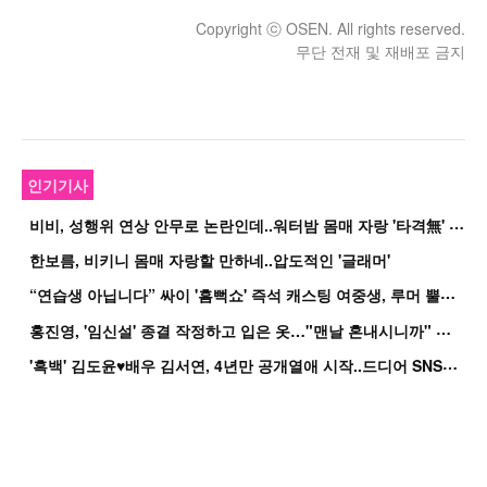
Copyright ⓒ OSEN. All rights reserved.
무단 전재 및 재배포 금지
인기기사
비
비, 성행위 연상 안무로 논란인데..워터밤 몸매 자랑 '타격無' 근황
한보름, 비키니 몸매 자랑할 만하네..압도적인 '글래머'
“
연습생 아닙니다” 싸이 '흠뻑쇼' 즉석 캐스팅 여중생, 루머 뿔났다[Oh!쎈 이...
홍
진영, '임신설' 종결 작정하고 입은 옷…"맨날 혼내시니까" 억울
'
흑백' 김도윤♥배우 김서연, 4년만 공개열애 시작..드디어 SNS에 노출 [핫피...