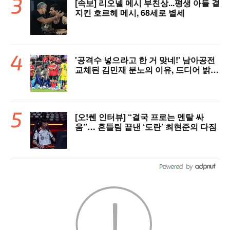
[속보] 리오넬 메시 부친상...평생 아들 곁
지킨 호르헤 메시, 68세로 별세
'공격수 넣으라고 한 거 맞네!' 남아공전
교체된 김민재 분노의 이유, 드디어 밝혀
졌다!
[오!쎈 인터뷰] “결국 프로는 멘탈 싸
움”… 흔들림 끝낸 ‘도란’ 최현준의 다짐