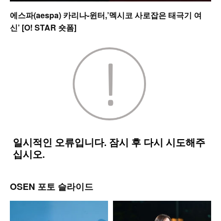
에스파(aespa) 카리나-윈터,’멕시코 사로잡은 태극기 여
신’ [O! STAR 숏폼]
OSEN 포토 슬라이드