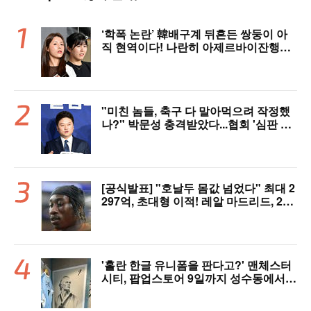
‘학폭 논란’ 韓배구계 뒤흔든 쌍둥이 아
직 현역이다! 나란히 아제르바이잔행→5
년 만에 한솥밥 확정
"미친 놈들, 축구 다 말아먹으려 작정했
나?" 박문성 충격받았다...협회 '심판 성
접대' 논란에 분노 "국제적 망신, 국제 문
제 될 수도"
[공식발표] "호날두 몸값 넘었다" 최대 2
297억, 초대형 이적! 레알 마드리드, 21
살 디오망데 품었다..."구단 역사상 가장
비싼 영입"
'홀란 한글 유니폼을 판다고?' 맨체스터
시티, 팝업스토어 9일까지 성수동에서
연다