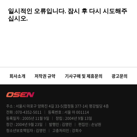
회사소개
저작권 규약
기사구매 및 제휴문의
광고문의
주소
서울시 마포구 양화진 4길 33-5(합정동 377-14) 평강빌딩 4층
전화
070-4352-5011
등록번호
서울 아 001114
등록일자
2005년 11월 9일
창립
2004년 9월 13일
창간
2004년 9월 23일
발행인
김영민
편집인
손남원
청소년보호책임자
김영민
고충처리인
강희수