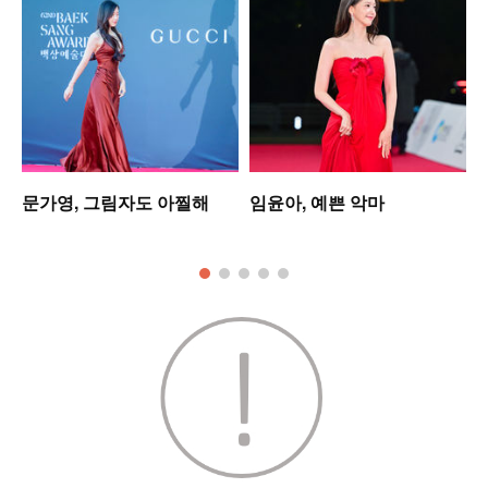
는
문가영, 그림자도 아찔해
임윤아, 예쁜 악마
킹