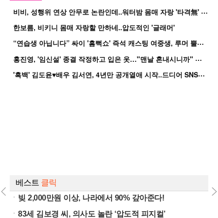
비
비, 성행위 연상 안무로 논란인데..워터밤 몸매 자랑 '타격無' 근황
한보름, 비키니 몸매 자랑할 만하네..압도적인 '글래머'
“
연습생 아닙니다” 싸이 '흠뻑쇼' 즉석 캐스팅 여중생, 루머 뿔났다[Oh!쎈 이...
홍
진영, '임신설' 종결 작정하고 입은 옷…"맨날 혼내시니까" 억울
'
흑백' 김도윤♥배우 김서연, 4년만 공개열애 시작..드디어 SNS에 노출 [핫피...