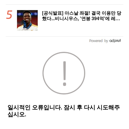
[공식발표] 아스날 좌절! 결국 이용만 당
했다...비니시우스, '연봉 394억'에 레알
마드리드 극적 잔류 "2032년까지 재계
약 서명"