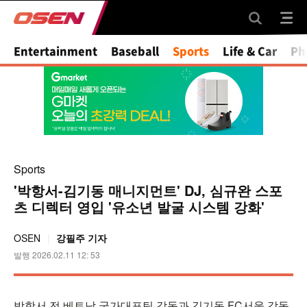
Mute
Entertainment
Baseball
Sports
Life & Car
Ph
Sports
'박항서-김기동 매니지먼트' DJ, 심규완 스포
츠 디렉터 영입 '유소년 발굴 시스템 강화'
OSEN
강필주 기자
발행 2026.02.11 12: 53
박항서 전 베트남 국가대표팀 감독과 김기동 FC서울 감독