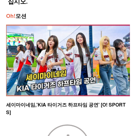
Oh!
모션
세이마이네임,'KIA 타이거즈 하프타임 공연' [O! SPORT
S]