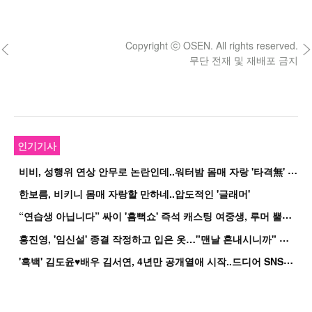
Copyright ⓒ OSEN. All rights reserved.
무단 전재 및 재배포 금지
인기기사
비
비, 성행위 연상 안무로 논란인데..워터밤 몸매 자랑 '타격無' 근황
한보름, 비키니 몸매 자랑할 만하네..압도적인 '글래머'
“
연습생 아닙니다” 싸이 '흠뻑쇼' 즉석 캐스팅 여중생, 루머 뿔났다[Oh!쎈 이...
홍
진영, '임신설' 종결 작정하고 입은 옷…"맨날 혼내시니까" 억울
'
흑백' 김도윤♥배우 김서연, 4년만 공개열애 시작..드디어 SNS에 노출 [핫피...