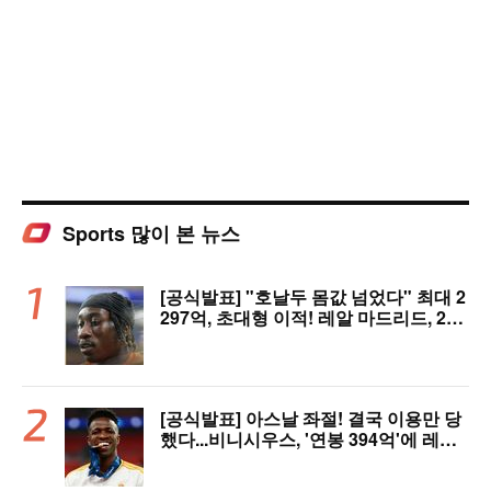
Sports 많이 본 뉴스
[공식발표] "호날두 몸값 넘었다" 최대 2
297억, 초대형 이적! 레알 마드리드, 21
살 디오망데 품었다..."구단 역사상 가장
비싼 영입"
[공식발표] 아스날 좌절! 결국 이용만 당
했다...비니시우스, '연봉 394억'에 레알
마드리드 극적 잔류 "2032년까지 재계
약 서명"