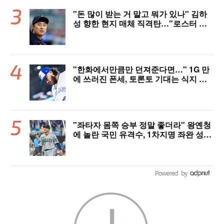
"돈 많이 받는 거 말고 뭐가 있나" 김하
성 향한 현지 매체 직격탄…"로스터 한
자리 낭비" 날선 비판
"한화에서만큼만 던져준다면…" 1G 만
에 쓰러진 폰세, 토론토 기대는 식지 않
았다
"좌타자 몸쪽 승부 정말 좋더라" 왕옌청
에 놀란 국민 유격수, 1차지명 좌완 성장
세에 대만족 "구위 좋아지고 안정감 생
겼다" [오!쎈 대구]