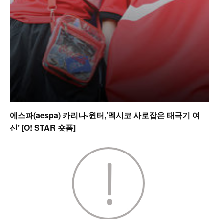
에스파(aespa) 카리나-윈터,’멕시코 사로잡은 태극기 여
신’ [O! STAR 숏폼]