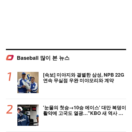
Baseball 많이 본 뉴스
[속보] 미야지와 결별한 삼성, NPB 22G
연속 무실점 우완 미야모리와 계약
'눈물의 첫승→10승 에이스' 대만 복덩이
활약에 고국도 열광…"KBO 새 역사 썼
다"