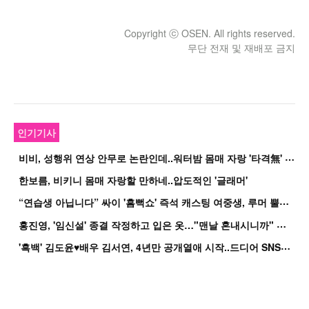
Copyright ⓒ OSEN. All rights reserved.
무단 전재 및 재배포 금지
인기기사
비
비, 성행위 연상 안무로 논란인데..워터밤 몸매 자랑 '타격無' 근황
한보름, 비키니 몸매 자랑할 만하네..압도적인 '글래머'
“
연습생 아닙니다” 싸이 '흠뻑쇼' 즉석 캐스팅 여중생, 루머 뿔났다[Oh!쎈 이...
홍
진영, '임신설' 종결 작정하고 입은 옷…"맨날 혼내시니까" 억울
'
흑백' 김도윤♥배우 김서연, 4년만 공개열애 시작..드디어 SNS에 노출 [핫피...