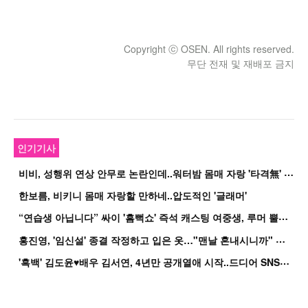
Copyright ⓒ OSEN. All rights reserved.
무단 전재 및 재배포 금지
인기기사
비
비, 성행위 연상 안무로 논란인데..워터밤 몸매 자랑 '타격無' 근황
한보름, 비키니 몸매 자랑할 만하네..압도적인 '글래머'
“
연습생 아닙니다” 싸이 '흠뻑쇼' 즉석 캐스팅 여중생, 루머 뿔났다[Oh!쎈 이...
홍
진영, '임신설' 종결 작정하고 입은 옷…"맨날 혼내시니까" 억울
'
흑백' 김도윤♥배우 김서연, 4년만 공개열애 시작..드디어 SNS에 노출 [핫피...