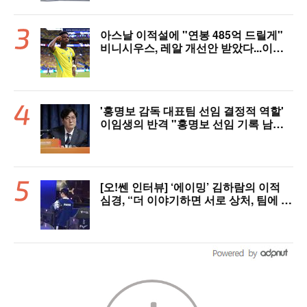
아스날 이적설에 "연봉 485억 드릴게"
비니시우스, 레알 개선안 받았다...이제
선택은 선수 몫
'홍명보 감독 대표팀 선임 결정적 역할'
이임생의 반격 "홍명보 선임 기록 남아
있다"…문체부와 법정 공방 나선다
[오!쎈 인터뷰] ‘에이밍’ 김하람의 이적
심경, “더 이야기하면 서로 상처, 팀에 피
해 주기 싫어”