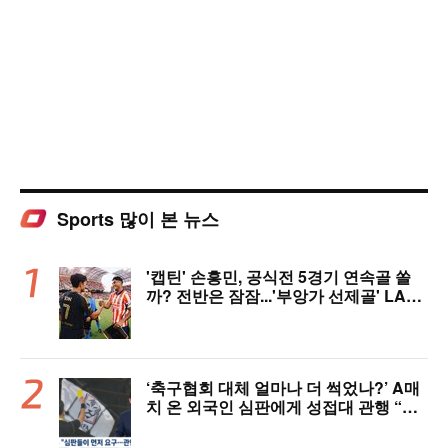
Sports 많이 본 뉴스
'캡틴' 손흥민, 공식전 5경기 연속골 쏠
까? 전반은 잠잠...'부앙가 선제골' LAF
C, 과달라하라와 1-1 전반 종료
‘축구협회 대체 얼마나 더 썩었나?’ A매
치 온 외국인 심판에게 성접대 관행 “그
래야 잘 불어주지 않겠나?”