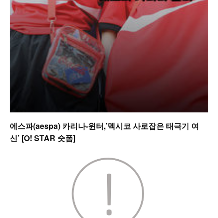
에스파(aespa) 카리나-윈터,’멕시코 사로잡은 태극기 여
신’ [O! STAR 숏폼]