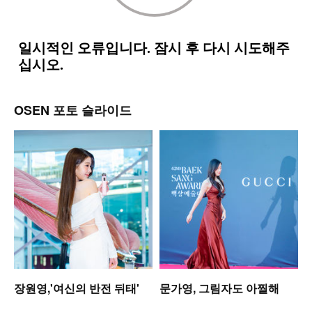
OSEN 포토 슬라이드
업
장원영,'여신의 반전 뒤태'
문가영, 그림자도 아찔해