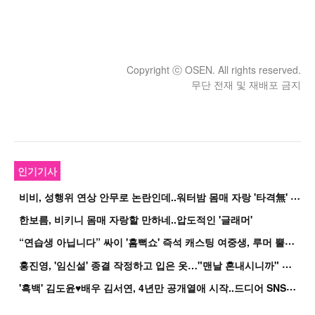
Copyright ⓒ OSEN. All rights reserved.
무단 전재 및 재배포 금지
인기기사
비
비, 성행위 연상 안무로 논란인데..워터밤 몸매 자랑 '타격無' 근황
한보름, 비키니 몸매 자랑할 만하네..압도적인 '글래머'
“
연습생 아닙니다” 싸이 '흠뻑쇼' 즉석 캐스팅 여중생, 루머 뿔났다[Oh!쎈 이...
홍
진영, '임신설' 종결 작정하고 입은 옷…"맨날 혼내시니까" 억울
'
흑백' 김도윤♥배우 김서연, 4년만 공개열애 시작..드디어 SNS에 노출 [핫피...