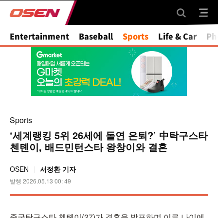
Mute
Entertainment
Baseball
Sports
Life & Car
Ph
Sports
‘세계랭킹 5위 26세에 돌연 은퇴?’ 中탁구스타
첸톈이, 배드민턴스타 왕창이와 결혼
OSEN
서정환 기자
발행 2026.05.13 00: 49
중국탁구스타 첸톈이(27)가 결혼을 발표하며 이른 나이에