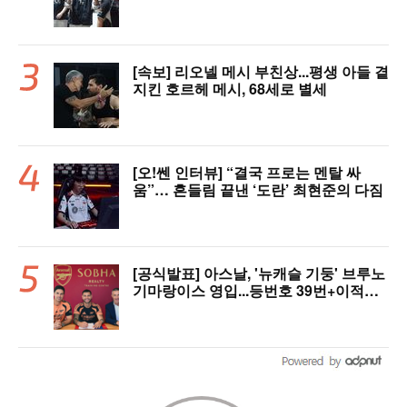
[속보] 리오넬 메시 부친상...평생 아들 곁
지킨 호르헤 메시, 68세로 별세
[오!쎈 인터뷰] “결국 프로는 멘탈 싸
움”… 흔들림 끝낸 ‘도란’ 최현준의 다짐
[공식발표] 아스날, '뉴캐슬 기둥' 브루노
기마랑이스 영입...등번호 39번+이적료
1428억