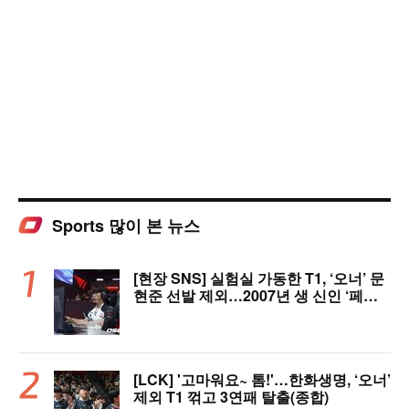
Sports 많이 본 뉴스
[현장 SNS] 실험실 가동한 T1, ‘오너’ 문
현준 선발 제외…2007년 생 신인 ‘페인
터’ 출전
[LCK] '고마워요~ 톰!'…한화생명, ‘오너’
제외 T1 꺾고 3연패 탈출(종합)