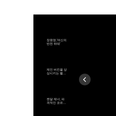
장원영,'여신의
반전 뒤태'
제인 버킨을 상
상시키는 벨라
하디드
켄달 제너, 파
격적인 코르셋
시스루 드레스