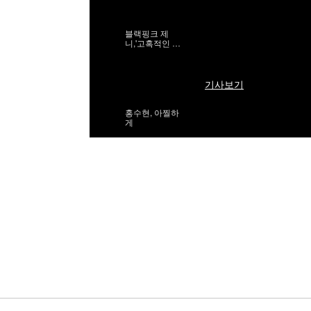
블랙핑크 제
니,'고혹적인 워
킹'
기사보기
홍수현, 아찔하
게