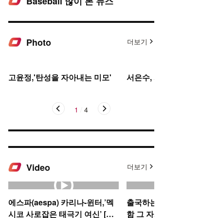
Baseball 많이 본 뉴스
Photo
더보기
고윤정,'탄성을 자아내는 미모'
서은수, 사뿐사뿐
1
/
4
Video
더보기
에스파(aespa) 카리나-윈터,’멕
출국하는 박규영, 아침부터
시코 사로잡은 태극기 여신’ [O!
함 그 자체~ [O! STAR 숏폼