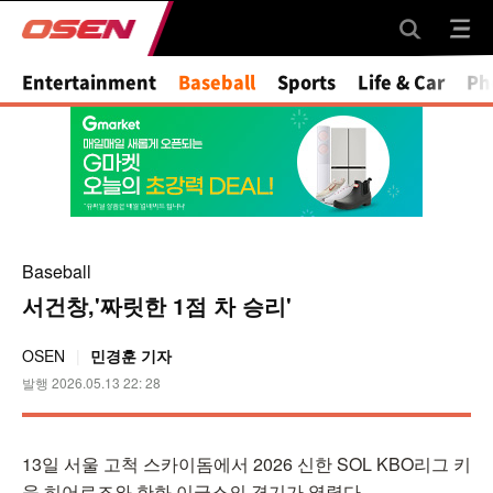
Mute
Entertainment
Baseball
Sports
Life & Car
Ph
Baseball
서건창,'짜릿한 1점 차 승리'
OSEN
민경훈 기자
발행 2026.05.13 22: 28
13일 서울 고척 스카이돔에서 2026 신한 SOL KBO리그 키
움 히어로즈와 한화 이글스의 경기가 열렸다.