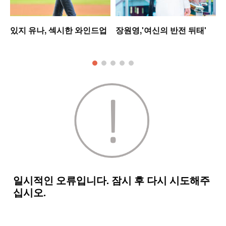
는
있지 유나, 섹시한 와인드업
장원영,'여신의 반전 뒤태'
모