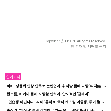
Copyright ⓒ OSEN. All rights reserved.
무단 전재 및 재배포 금지
인기기사
비
비, 성행위 연상 안무로 논란인데..워터밤 몸매 자랑 '타격無' 근황
한보름, 비키니 몸매 자랑할 만하네..압도적인 '글래머'
“
연습생 아닙니다” 싸이 '흠뻑쇼' 즉석 캐스팅 여중생, 루머 뿔났다[Oh!쎈 이...
홍
진영, '임신설' 종결 작정하고 입은 옷…"맨날 혼내시니까" 억울