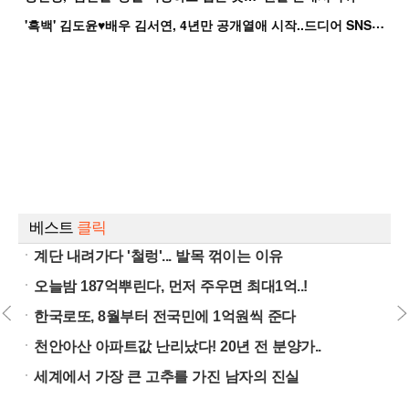
'
흑백' 김도윤♥배우 김서연, 4년만 공개열애 시작..드디어 SNS에 노출 [핫피...