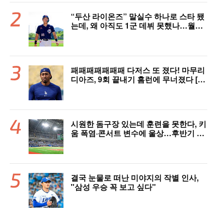
“두산 라이온즈” 말실수 하나로 스타 됐
는데, 왜 아직도 1군 데뷔 못했나…월간
MVP 쾌거→폭염 비밀병기 될까
패패패패패패패 다저스 또 졌다! 마무리
디아즈, 9회 끝내기 홈런에 무너졌다 [L
AD 리뷰]
시원한 돔구장 있는데 훈련을 못한다, 키
움 폭염·콘서트 변수에 울상…후반기 상
승세 이어갈 수 있을까
결국 눈물로 떠난 미야지의 작별 인사,
"삼성 우승 꼭 보고 싶다"