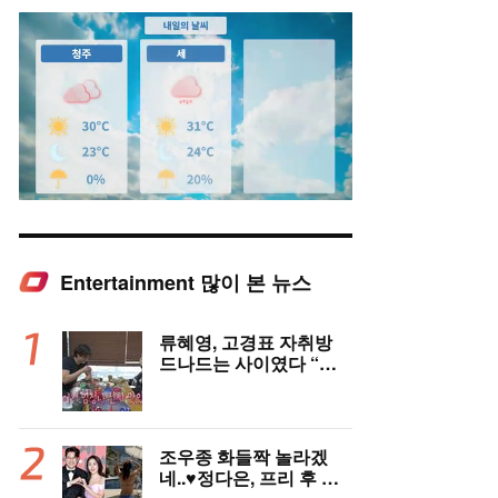
Entertainment 많이 본 뉴스
Mute
류혜영, 고경표 자취방
드나드는 사이였다 “부
모님 마주치고 깜짝 놀
라”(나혼자산다)
조우종 화들짝 놀라겠
네..♥정다은, 프리 후 과