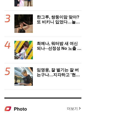
감한 '비키니' 자태
한그루, 쌍둥이맘 맞아?
또 비키니 입었다…놀라
운 수영복 자태
최예나, 워터밤 새 여신
되나···선정성 No 노출 N
o 오로지 콘셉트로 승부
임영웅, 잘 벌기는 잘 버
는구나…지각하고 '현금
다발' 투척 [순간포착]
Photo
더보기