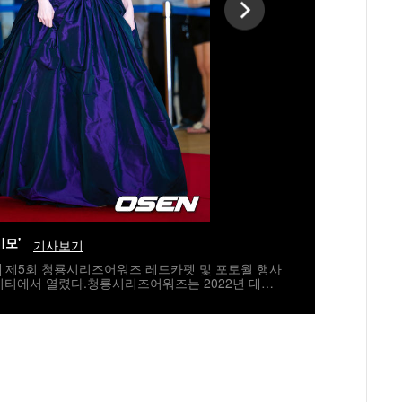
미모'
기사보기
자] 제5회 청룡시리즈어워즈 레드카펫 및 포토월 행사
시티에서 열렸다.청룡시리즈어워즈는 2022년 대한
지널 스트리밍 시리즈를 대상으로 하는 시상식이다.
 5년 연속 호흡을 맞춘다.배우 고윤정이 레드카펫을
umi@osen.co.kr