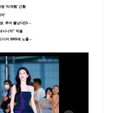
랑 '타격無' 근황
머'
“
연습생 아닙니다” 싸이 '흠뻑쇼' 즉석 캐스팅 여중생, 루머 뿔났다[Oh!쎈 이...
혼내시니까" 억울
'
흑백' 김도윤♥배우 김서연, 4년만 공개열애 시작..드디어 SNS에 노출 [핫피...