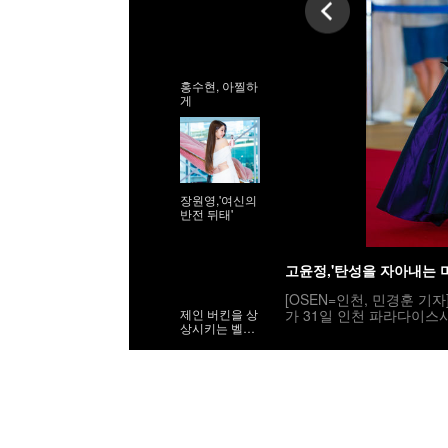
홍수현, 아찔하
게
장원영,'여신의
반전 뒤태'
고윤정,'탄성을 자아내는 
[OSEN=인천, 민경훈 기
가 31일 인천 파라다이스
제인 버킨을 상
상시키는 벨라
민국 최초로 시도된 오리
하디드
사회는 전현무와 임윤아로
밟고 있다. 2025.07.31 / r