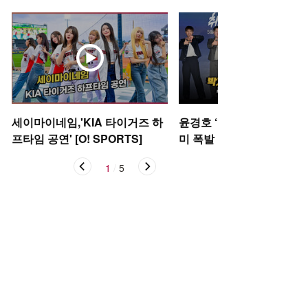
세이마이네임,'KIA 타이거즈 하
윤경호 ‘골하트’ 박지훈 ‘저
프타임 공연' [O! SPORTS]
미 폭발 포토타임 [O! STA
1
/
5