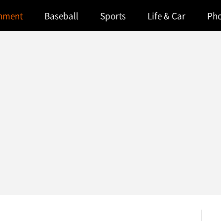
inment
Baseball
Sports
Life & Car
Ph