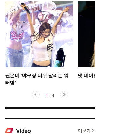
권은비 '야구장 더위 날리는 워
맷 데이먼 딸, 인형 미모
터밤'
1
/
4
Video
더보기