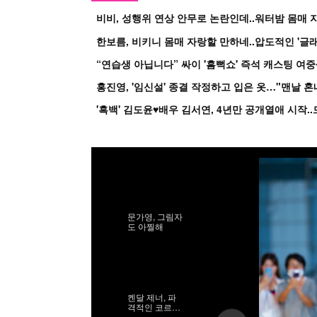
비비, 성행위 연상 안무로 논란인데..워터밤 몸매 자
한보름, 비키니 몸매 자랑할 만하네..압도적인 '글래
홍진영, '임신설' 종결 작정하고 입은 옷…"맨날 
문가영, 그림자
도 아찔해
켄달 제너, 파
격적인 코르셋
시스루 드레스