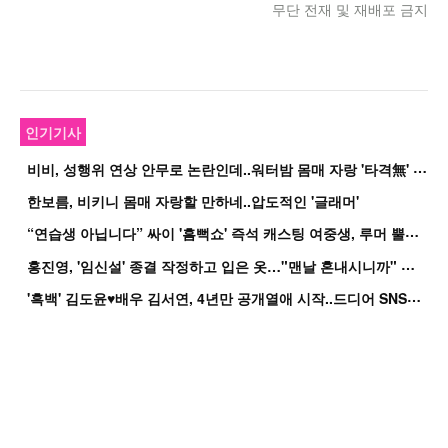
무단 전재 및 재배포 금지
인기기사
비
비, 성행위 연상 안무로 논란인데..워터밤 몸매 자랑 '타격無' 근황
한보름, 비키니 몸매 자랑할 만하네..압도적인 '글래머'
“
연습생 아닙니다” 싸이 '흠뻑쇼' 즉석 캐스팅 여중생, 루머 뿔났다[Oh!쎈 이...
홍
진영, '임신설' 종결 작정하고 입은 옷…"맨날 혼내시니까" 억울
'
흑백' 김도윤♥배우 김서연, 4년만 공개열애 시작..드디어 SNS에 노출 [핫피...