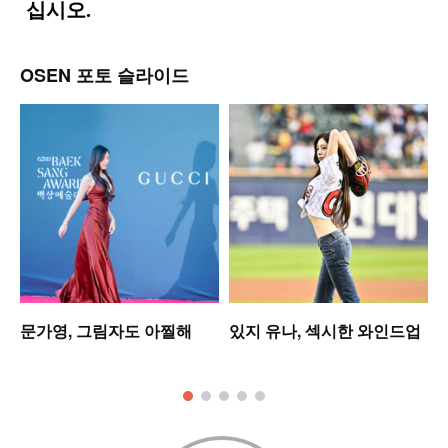
OSEN 포토 슬라이드
워
문가영, 그림자도 아찔해
있지 유나, 섹시한 와인드업