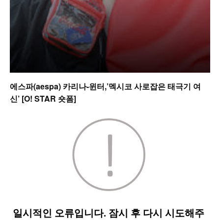
에스파(aespa) 카리나-윈터,’멕시코 사로잡은 태극기 여
신’ [O! STAR 숏폼]