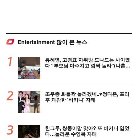
Entertainment 많이 본 뉴스
류혜영, 고경표 자취방 드나드는 사이였
다 “부모님 마주치고 깜짝 놀라”(나혼자
산다)
조우종 화들짝 놀라겠네..♥정다은, 프리
후 과감한 '비키니' 자태
한그루, 쌍둥이맘 맞아? 또 비키니 입었
다…놀라운 수영복 자태