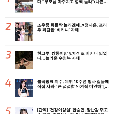
다 “부모님 마주치고 깜짝 놀라”(나혼자
산다)
조우종 화들짝 놀라겠네..♥정다은, 프리
후 과감한 '비키니' 자태
한그루, 쌍둥이맘 맞아? 또 비키니 입었
다…놀라운 수영복 자태
블랙핑크 지수, 데뷔 10주년 행사 잡음에
직접 사과 “큰 섭섭함 안겨줘 미안해”[핫
피플]
[단독] ‘건강이상설’ 한승연, 장난감 쥐고