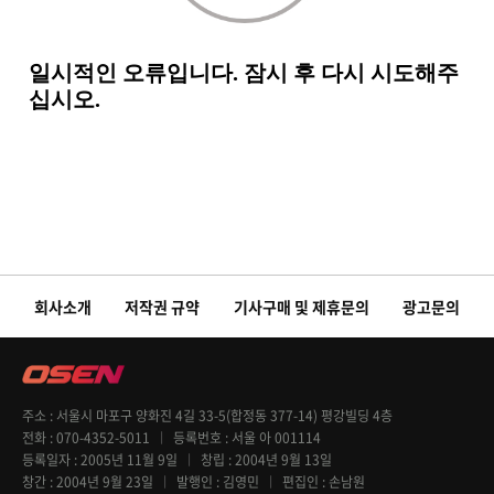
회사소개
저작권 규약
기사구매 및 제휴문의
광고문의
주소
서울시 마포구 양화진 4길 33-5(합정동 377-14) 평강빌딩 4층
전화
070-4352-5011
등록번호
서울 아 001114
등록일자
2005년 11월 9일
창립
2004년 9월 13일
창간
2004년 9월 23일
발행인
김영민
편집인
손남원