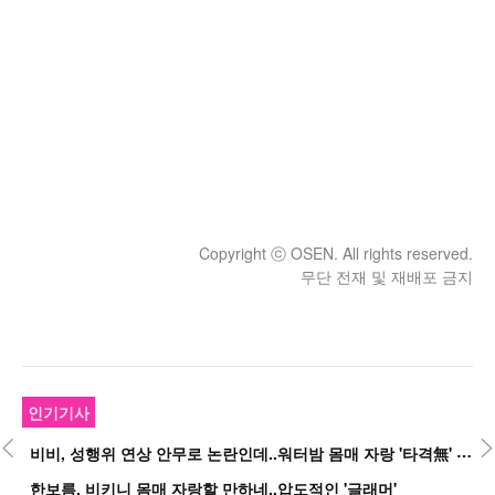
Copyright ⓒ OSEN. All rights reserved.
무단 전재 및 재배포 금지
인기기사
비
비, 성행위 연상 안무로 논란인데..워터밤 몸매 자랑 '타격無' 근황
한보름, 비키니 몸매 자랑할 만하네..압도적인 '글래머'