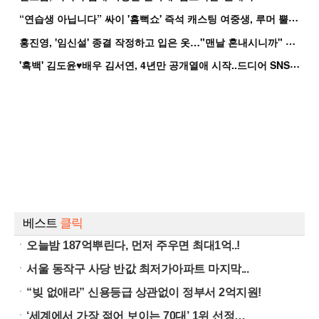
“
연습생 아닙니다” 싸이 '흠뻑쇼' 즉석 캐스팅 여중생, 루머 뿔났다[Oh!쎈 이...
홍
진영, '임신설' 종결 작정하고 입은 옷…"맨날 혼내시니까" 억울
'
흑백' 김도윤♥배우 김서연, 4년만 공개열애 시작..드디어 SNS에 노출 [핫피...