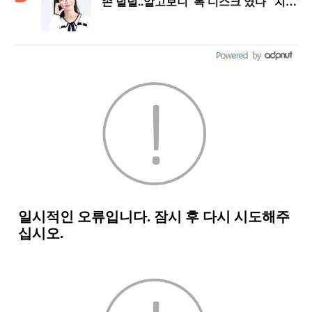
손 덜덜..알고보니 ‘목 디스크’였다 “치료
중”