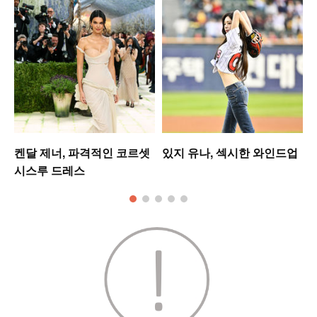
미
켄달 제너, 파격적인 코르셋
있지 유나, 섹시한 와인드업
시스루 드레스