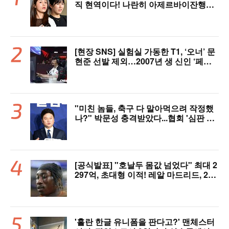
직 현역이다! 나란히 아제르바이잔행→5
년 만에 한솥밥 확정
[현장 SNS] 실험실 가동한 T1, ‘오너’ 문
현준 선발 제외…2007년 생 신인 ‘페인
터’ 출전
"미친 놈들, 축구 다 말아먹으려 작정했
나?" 박문성 충격받았다...협회 '심판 성
접대' 논란에 분노 "국제적 망신, 국제 문
제 될 수도"
[공식발표] "호날두 몸값 넘었다" 최대 2
297억, 초대형 이적! 레알 마드리드, 21
살 디오망데 품었다..."구단 역사상 가장
비싼 영입"
'홀란 한글 유니폼을 판다고?' 맨체스터