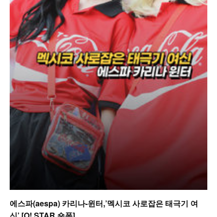
에스파(aespa) 카리나-윈터,’멕시코 사로잡은 태극기 여
신’ [O! STAR 숏폼]