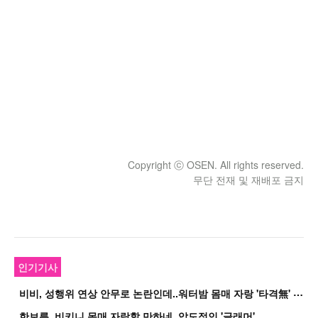
Copyright ⓒ OSEN. All rights reserved.
무단 전재 및 재배포 금지
인기기사
비
비, 성행위 연상 안무로 논란인데..워터밤 몸매 자랑 '타격無' 근황
한보름, 비키니 몸매 자랑할 만하네..압도적인 '글래머'