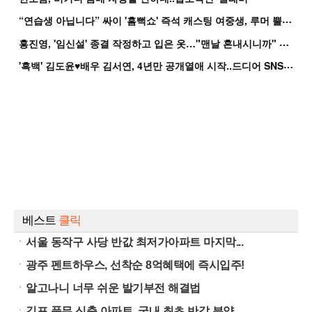
“
연습생 아닙니다” 싸이 '흠뻑쇼' 즉석 캐스팅 여중생, 루머 뿔났다[Oh!쎈 이...
홍
진영, '임신설' 종결 작정하고 입은 옷…"맨날 혼내시니까" 억울
'
흑백' 김도윤♥배우 김서연, 4년만 공개열애 시작..드디어 SNS에 노출 [핫피...