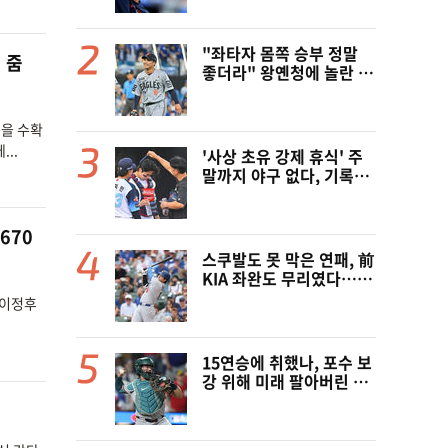
한 자리 낭비" 날선 비판
"좌타자 몸쪽 승부 정말
 줌
좋더라" 왕옌청에 놀란 국
민 유격수, 1차지명 좌완
성장세에 대만족 "구위 좋
아지고 안정감 생겼다"
승을 수확
[오!쎈 대구]
..
'사상 초유 강제 휴식' 주
말까지 야구 없다, 기록적
폭염에 전 경기 취소 결
정…11일부터 오후 7시
개시 [공식발표]
670
스쿠발도 못 막은 연패, 前
KIA 좌완도 무리였다…다
저스, 오타니 2홈런 활약
.이정후
에도 충격의 6연패 수렁
[LAD 리뷰]
15연승에 취했나, 포수 보
강 위해 미래 팔아버린 보
스턴 “터무니없는 오버페
이” 혹평