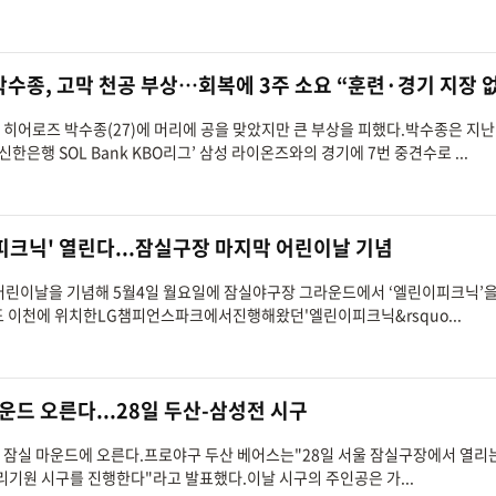
 박수종, 고막 천공 부상…회복에 3주 소요 “훈련·경기 지장 
움 히어로즈 박수종(27)에 머리에 공을 맞았지만 큰 부상을 피했다.박수종은 지난
신한은행 SOL Bank KBO리그’ 삼성 라이온즈와의 경기에 7번 중견수로 ...
 피크닉' 열린다...잠실구장 마지막 어린이날 기념
스가어린이날을 기념해 5월4일 월요일에 잠실야구장 그라운드에서 ‘엘린이피크닉’
기도 이천에 위치한LG챔피언스파크에서진행해왔던'엘린이피크닉&rsquo...
마운드 오른다...28일 두산-삼성전 시구
가 잠실 마운드에 오른다.프로야구 두산 베어스는"28일 서울 잠실구장에서 열리
원 시구를 진행한다"라고 발표했다.이날 시구의 주인공은 가...