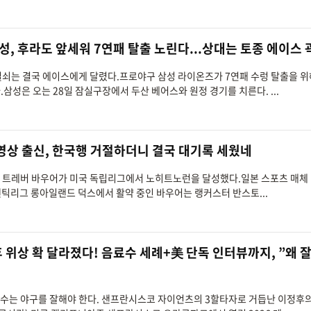
’ 삼성, 후라도 앞세워 7연패 탈출 노린다...상대는 토종 에이스
 열쇠는 결국 에이스에게 달렸다.프로야구 삼성 라이온즈가 7연패 수렁 탈출을 위
삼성은 오는 28일 잠실구장에서 두산 베어스와 원정 경기를 치른다. ...
영상 출신, 한국행 거절하더니 결국 대기록 세웠네
출신 트레버 바우어가 미국 독립리그에서 노히트노런을 달성했다.일본 스포츠 매체
랜틱리그 롱아일랜드 덕스에서 활약 중인 바우어는 랭커스터 반스토...
정후 위상 확 달라졌다! 음료수 세례+美 단독 인터뷰까지, ”왜 
구선수는 야구를 잘해야 한다. 샌프란시스코 자이언츠의 3할타자로 거듭난 이정후