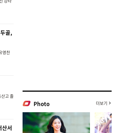
신 강타
주두골,
"유영찬
동산고 졸
Photo
더보기
 서산서