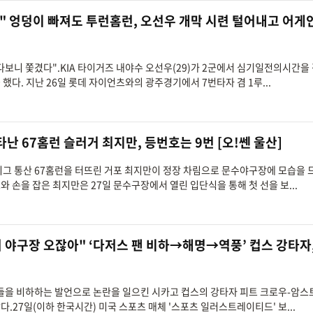
" 엉덩이 빠져도 투런홈런, 오선우 개막 시련 털어내고 어게
려다보니 쫓겼다".KIA 타이거즈 내야수 오선우(29)가 2군에서 심기일전의시간을
했다. 지난 26일 롯데 자이언츠와의 광주경기에서 7번타자 겸 1루...
난 67홈런 슬러거 최지만, 등번호는 9번 [오!쎈 울산]
저리그 통산 67홈런을 터뜨린 거포 최지만이 정장 차림으로 문수야구장에 모습을
와 손을 잡은 최지만은 27일 문수구장에서 열린 입단식을 통해 첫 선을 보...
 야구장 오잖아" ‘다저스 팬 비하→해명→역풍’ 컵스 강타자
 팬들을 비하하는 발언으로 논란을 일으킨 시카고 컵스의 강타자 피트 크로우-암
.27일(이하 한국시간) 미국 스포츠 매체 '스포츠 일러스트레이티드' 보...