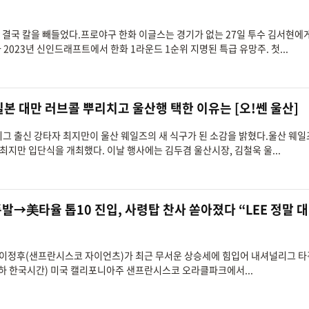
가 결국 칼을 빼들었다.프로야구 한화 이글스는 경기가 없는 27일 투수 김서현에
2023년 신인드래프트에서 한화 1라운드 1순위 지명된 특급 유망주. 첫...
일본 대만 러브콜 뿌리치고 울산행 택한 이유는 [오!쎈 울산]
저리그 출신 강타자 최지만이 울산 웨일즈의 새 식구가 된 소감을 밝혔다.울산 웨일
최지만 입단식을 개최했다. 이날 행사에는 김두겸 울산시장, 김철욱 울...
폭발→美타율 톱10 진입, 사령탑 찬사 쏟아졌다 “LEE 정말 
자’ 이정후(샌프란시스코 자이언츠)가 최근 무서운 상승세에 힘입어 내셔널리그 타
이하 한국시간) 미국 캘리포니아주 샌프란시스코 오라클파크에서...