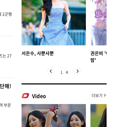
게 2군행
서은수, 사뿐사뿐
권은비 '야구장 더
즈는 27
밤'
1
/
4
대단해!
Video
더보기
격 부문