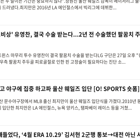
 달이든 두 달이든 기간은 중요하지 않다”.장원진 울산 웨일즈 감독이 메이저리그 출
 드러냈다.최지만은 2016년 LA 에인절스에서 빅리그에 데뷔한...
초비상' 유영찬, 결국 수술 받는다...2년 전 수술했던 팔꿈치 
 트윈스 마무리 투수 유영찬이 결국 팔꿈치 수술을 받는다LG 구단은 27일 오후 
우측 팔꿈치 주두골 피로골절로 인한 핀 고정술이 필요하다는 진단 소...
 야구에 집중 하고파 울산 웨일즈 입단 [O! SPORTS 숏폼]
 울산 문수야구장에서 MLB 출신 최지만이 울산 웨일즈 입단식을 가졌다.2010년 
 입단한 최지만은 LA 에인절스, 뉴욕 양키스, 탬파베이 레이스 등을 거쳤...
빼들었다, ‘4월 ERA 10.29’ 김서현 2군행 통보→대전 아닌