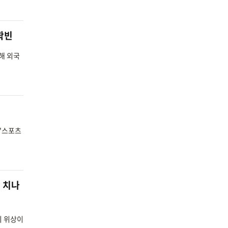
 곽빈
해 외국
 '스포츠
잘 치나
의 위상이