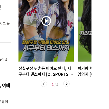
인
 갖고 돌
 드러냈
잠실구장 뒤흔든 미야오 안나, 시
박기량 치어리더, 
구부터 댄스까지 [O! SPORTS 숏
양의지 [O! SPOR
폼]
1
/
5
, 여배
스트롱이