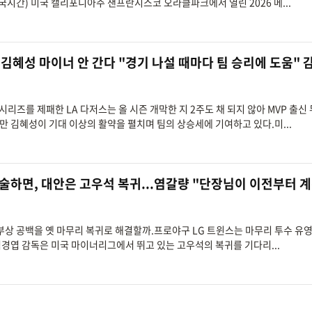
국시간) 미국 캘리포니아주 샌프란시스코 오라클파크에서 열린 2026 메...
 김혜성 마이너 안 간다 "경기 나설 때마다 팀 승리에 도움" 
드시리즈를 제패한 LA 다저스는 올 시즌 개막한 지 2주도 채 되지 않아 MVP 출신
만 김혜성이 기대 이상의 활약을 펼치며 팀의 상승세에 기여하고 있다.미...
 수술하면, 대안은 고우석 복귀...염갈량 "단장님이 이전부터 
리 부상 공백을 옛 마무리 복귀로 해결할까.프로야구 LG 트윈스는 마무리 투수 유
경엽 감독은 미국 마이너리그에서 뛰고 있는 고우석의 복귀를 기다리...