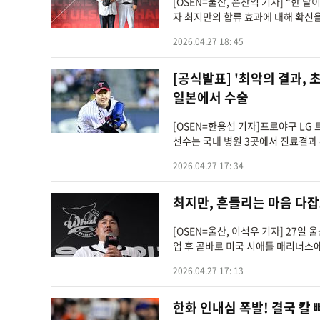
[OSEN=울산, 손찬익 기자] “한
자 최지만의 합류 효과에 대해 확신을
2026.04.27 18: 45
[공식발표] '최악의 결과, 
일본에서 수술
[OSEN=한용섭 기자]프로야구 LG
선수는 국내 병원 3곳에서 진료결과 
2026.04.27 17: 34
최지만, 흔들리는 마음 다잡고
[OSEN=울산, 이석우 기자] 27일
업 후 곧바로 미국 시애틀 매리너스에
2026.04.27 17: 13
한화 인내심 폭발! 결국 칼 