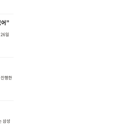
없어”
 26일
을진행한
는 삼성