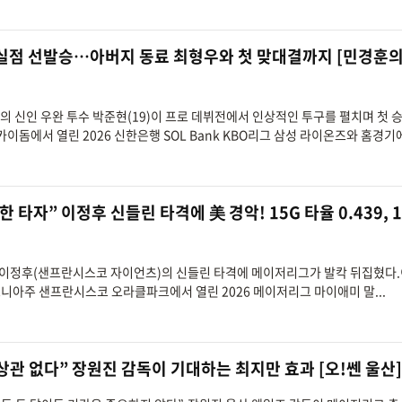
무실점 선발승…아버지 동료 최형우와 첫 맞대결까지 [민경훈의
즈의 신인 우완 투수 박준현(19)이 프로 데뷔전에서 인상적인 투구를 펼치며 첫 
이돔에서 열린 2026 신한은행 SOL Bank KBO리그 삼성 라이온즈와 홈경기에.
핫한 타자” 이정후 신들린 타격에 美 경악! 15G 타율 0.439, 1
손자' 이정후(샌프란시스코 자이언츠)의 신들린 타격에 메이저리그가 발칵 뒤집혔다
포니아주 샌프란시스코 오라클파크에서 열린 2026 메이저리그 마이애미 말...
상관 없다” 장원진 감독이 기대하는 최지만 효과 [오!쎈 울산]