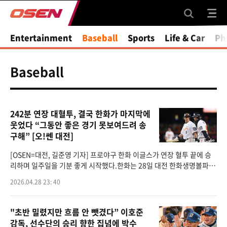
Entertainment
Baseball
Sports
Life & Car
Ph
Baseball
242분 연장 대혈투, 결국 한화가 마지막에
웃었다 “그동안 좋은 경기 못보여드려 송
구해” [오!쎈 대전]
[OSEN=대전, 길준영 기자] 프로야구 한화 이글스가 연장 혈투 끝에 승
리하며 일주일을 기분 좋게 시작했다.한화는 28일 대전 한화생명볼파크
에서 열린 ‘2026 신한은행 SOL Bank KBO리그’SSG 랜더스와의 경기
2026.04.28 23: 40
에서 7-6 끝내기 승리
"초반 밀렸지만 흐름 안 뺏겼다” 이호준
감독, 선수단의 승리 향한 집념에 박수