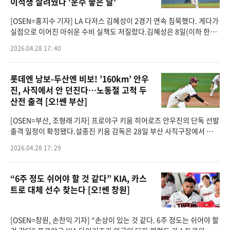
이적생 살려줬다 '운수 좋은 날'
[OSEN=홍지수 기자] LA 다저스 김혜성이 2경기 연속 침묵했다. 게다가
실점으로 이어진 아쉬운 수비 실책도 저질렀다.김혜성은 8일(이하 한국
시간) 미국 캘리포니아주 로스앤젤레스 다저스타디움에서 열린 2026
2026.04.28 17: 40
메이저리그 마이애
롯데엔 낭보-두산엔 비보! ’160km’ 안우
진, 사직에서 안 던진다…노동절 고척 두
산전 출격 [오!쎈 부산]
[OSEN=부산, 조형래 기자] 프로야구 키움 히어로즈 안우진의 단독 선발
출격 일정이 확정됐다.설종진 키움 감독은 28일 부산 사직구장에서 열리
는 롯데 자이언츠와의 경기를 앞두고 선발진에 대한 계획을 전했다.키움
2026.04.28 17: 29
은 현재 선
“6주 정도 쉬어야 할 것 같다” KIA, 카스
트로 대체 선수 찾는다 [오!쎈 창원]
[OSEN=창원, 손찬익 기자] “손상이 있는 것 같다. 6주 정도는 쉬어야 할