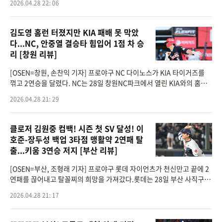
2026.04.28 22: 06
했다.삼성은 3연전 기선
김도영 홈런 터졌지만 KIA 패배 못 막았
다...NC, 안중열 결승타 힘입어 1점 차 승
리 [창원 리뷰]
[OSEN=창원, 손찬익 기자] 프로야구 NC 다이노스가 KIA 타이거즈를
꺾고 2연승을 달렸다. NC는 28일 창원NC파크에서 열린 KIA와의 홈경
기에서 5-4로 승리했다.NC의 선발 투수는 우완 신민혁. 유격수 김주원-
2026.04.28 21: 29
2루수 박민우-지명타자 박건우
클로저 김원중 컴백! 시즌 첫 SV 달성! 이
호준-장두성 백업 3타점 맹활약 2연패 탈
출...키움 3연승 저지 [부산 리뷰]
[OSEN=부산, 조형래 기자] 프로야구 롯데 자이언츠가 천신만고 끝에 2
연패를 끊어내고 탈꼴찌의 희망을 가져갔다.롯데는 28일 부산 사직구장
에서 열린 ‘2026 신한 SOL KBO리그’ 정규시즌 키움 히어로즈와의 경기
2026.04.28 21: 17
에서 5-4로 신