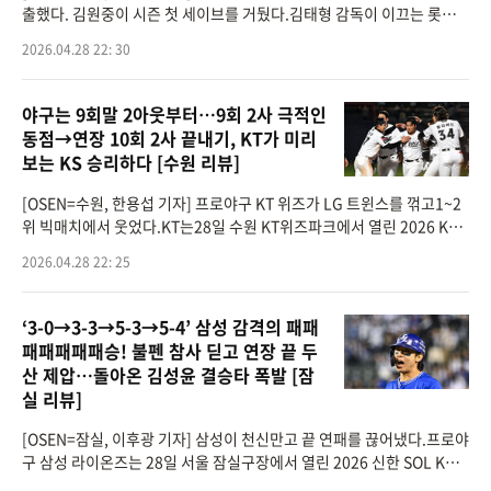
출했다. 김원중이 시즌 첫 세이브를 거뒀다.김태형 감독이 이끄는 롯데
자이언츠는 28일 부산 사직구장에서 열린 ‘2026 신한 SOL KBO리그’
2026.04.28 22: 30
정규시즌 키움
야구는 9회말 2아웃부터…9회 2사 극적인
동점→연장 10회 2사 끝내기, KT가 미리
보는 KS 승리하다 [수원 리뷰]
[OSEN=수원, 한용섭 기자] 프로야구 KT 위즈가 LG 트윈스를 꺾고1~2
위 빅매치에서 웃었다.KT는28일 수원 KT위즈파크에서 열린 2026 KBO
리그 LG와 경기에서 연장 10회 6-5 끝내기 승리를 거뒀다. KT는 18승 8
2026.04.28 22: 25
패로 1위 자리를 지켰고, LG는 16승
‘3-0→3-3→5-3→5-4’ 삼성 감격의 패패
패패패패패승! 불펜 참사 딛고 연장 끝 두
산 제압…돌아온 김성윤 결승타 폭발 [잠
실 리뷰]
[OSEN=잠실, 이후광 기자] 삼성이 천신만고 끝 연패를 끊어냈다.프로야
구 삼성 라이온즈는 28일 서울 잠실구장에서 열린 2026 신한 SOL KBO
리그 두산 베어스와의 시즌 4번째 맞대결에서 연장 접전 끝 5-4로 승리