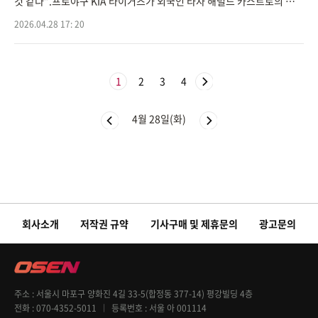
것 같다”.프로야구 KIA 타이거즈가 외국인 타자 해럴드 카스트로의 부상
공백을 메울 대체 선수 물색에 나섰다.카스트로는 지난 25일 광주 롯데
2026.04.28 17: 20
자이
1
2
3
4
4월 28일(화)
회사소개
저작권 규약
기사구매 및 제휴문의
광고문의
주소
서울시 마포구 양화진 4길 33-5(합정동 377-14) 평강빌딩 4층
전화
070-4352-5011
등록번호
서울 아 001114