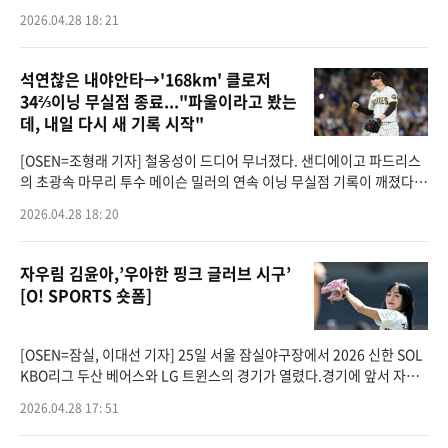
잠실구장에서 열리는 2026 신한 SOL KBO리그 두산 베어스와의 시즌 4
2026.04.28 18: 21
번째 맞대결을 앞두
석연찮은 내야안타→'168km' 클로저
34⅔이닝 무실점 종료..."파울이라고 봤는
데, 내일 다시 새 기록 시작"
[OSEN=조형래 기자] 철옹성이 드디어 무너졌다. 샌디에이고 파드리스
의 초광속 마무리 투수 메이슨 밀러의 연속 이닝 무실점 기록이 깨졌다.
밀러는 28일(이하 한국시간) 미국 캘리포니아주 샌디에이고 펫코파크에
2026.04.28 18: 20
서 열린 ‘2026
자우림 김윤아,’우아한 핑크 글러브 시구’
[O! SPORTS 숏폼]
[OSEN=잠실, 이대선 기자] 25일 서울 잠실야구장에서 2026 신한 SOL
KBO리그 두산 베어스와 LG 트윈스의 경기가 열렸다.경기에 앞서 자우
림 김윤아가 시구를 하고 있다. 2026.04.25 /sunday@osen.co.kr
2026.04.28 17: 51