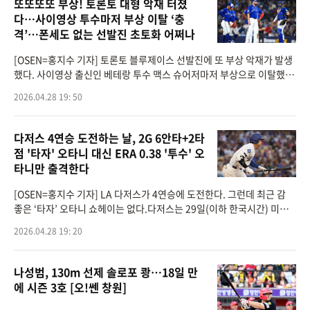
또또또또 부상! 토론토 대형 악재 터졌
다…사이영상 투수마저 부상 이탈 ‘충
격’…폰세도 없는 선발진 초토화 어쩌나
[OSEN=홍지수 기자] 토론토 블루제이스 선발진에 또 부상 악재가 발생
했다. 사이영상 출신인 베테랑 투수 맥스 슈어저마저 부상으로 이탈했
다.MLB.com은 28일(한국시간) “슈어저가 오른쪽 전완근 건염과 발목
2026.04.28 19: 50
염증으로 부상자
다저스 4연승 도전하는 날, 2G 6안타+2타
점 '타자' 오타니 대신 ERA 0.38 '투수' 오
타니만 출격한다
[OSEN=홍지수 기자] LA 다저스가 4연승에 도전한다. 그런데 최근 감
좋은 ‘타자’ 오타니 쇼헤이는 없다.다저스는 29일(이하 한국시간) 미국
캘리포니아주 로스앤젤레스 다저스타디움에서 열린 2026 메이저리그
2026.04.28 19: 20
마이애미 말
나성범, 130m 선제 솔로포 쾅…18일 만
에 시즌 3호 [오!쎈 창원]