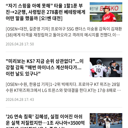
“자기 스윙을 아예 못해” 타율 1할1푼 부
진→2군행, 사령탑은 278홈런 베테랑에게
어떤 말을 했을까 [오!쎈 대전]
[OSEN=대전, 길준영 기자] 프로야구 SSG 랜더스 이숭용 감독이 김재환
(38)에게 타격을 재정립하고 돌아오라고 격려의 메시지를 전했다.이숭
용 감독은 28일 대전 한화생명볼파크에서 열린 ‘2026 신한은행 SOL Ba
2026.04.28 17: 50
nk KBO리그’ 한화
"미리보는 KS? 지금 순위 상관없다"...이
강철 감독 "매번 마이너스 계산하다가...
이런 날도 있구나"
[OSEN=수원, 한용섭 기자]1~2위 빅매치다. 프로야구 KT 위즈는 28일
수원 KT위즈파크에서 LG 트윈스와 맞대결을 한다.KT는 17승 8패로 1
위에 올라 있다. LG는 16승 8패로 반 경기 차이다. 미리보는 한국시리즈
2026.04.28 17: 43
로 손색이 없는 매치업이다.
'2G 연속 침묵' 김혜성, 실점 이어진 아쉬
운 실책 저질렀지만…1조 사나아+3500억