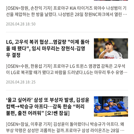
[OSEN=창원, 손찬익 기자] 프로야구 KIA 타이거즈 외야수 나성범이 기
선을 제압하는 한 방을 날렸다. 나성범은 28일 창원NC파크에서 열린 N
C 다이노스와의 원정 경기에 5번 우익수로 선발 출장했다.KIA는 좌익수
2026.04.28 18: 50
박재현-중견수 김호
LG, 고우석 복귀 협상...염갈량 "이제 돌아
올 때 됐다", 임시 마무리는 장현식-김영
우 결정
[OSEN=수원, 한용섭 기자] 프로야구 LG 트윈스 염경엽 감독은 고우석
이 LG로 복귀할 때가 됐다고 바람을 드러냈다.LG는 마무리 투수 유영찬
이 팔꿈치 부상을 당해 수술을 받을 예정이다. 팔꿈치 주두골 핀 고정 수
2026.04.28 18: 25
술이 필요하다는
‘울고 싶어라’ 삼성 또 부상자 발생, 김성윤
컴백→박승규 아프다…감독 한숨 “허리
불편, 출전 어려워” [오!쎈 잠실]
[OSEN=잠실, 이후광 기자] 김성윤이 돌아왔더니 박승규가 아프다. 왜
부상 악령은 삼성만 괴롭히는 걸까.프로야구 삼성 라이온즈는 28일 서울