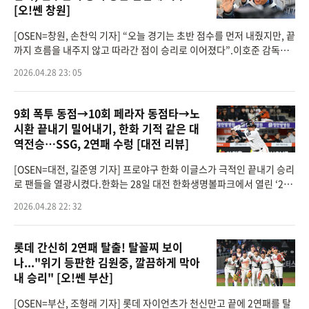
[오!쎈 창원]
[OSEN=창원, 손찬익 기자] “오늘 경기는 초반 점수를 먼저 내줬지만, 끝
까지 흐름을 내주지 않고 따라간 점이 승리로 이어졌다”.이호준 감독이
이끄는 프로야구 NC 다이노스가 승리를 향한 집념을 발휘하며 1점 차 승
2026.04.28 23: 05
리를
9회 폭투 동점→10회 페라자 동점타→노
시환 끝내기 밀어내기, 한화 기적 같은 대
역전승…SSG, 2연패 수렁 [대전 리뷰]
[OSEN=대전, 길준영 기자] 프로야구 한화 이글스가 극적인 끝내기 승리
로 팬들을 열광시켰다.한화는 28일 대전 한화생명볼파크에서 열린 ‘202
6 신한은행 SOL Bank KBO리그’ SSG 랜더스와의 경기에서 7-6 끝내기
2026.04.28 22: 32
승리를 거뒀다.황
롯데 간신히 2연패 탈출! 탈꼴찌 보이
나..."위기 등판한 김원중, 깔끔하게 막아
내 승리" [오!쎈 부산]
[OSEN=부산, 조형래 기자] 롯데 자이언츠가 천신만고 끝에 2연패를 탈