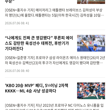
수순"
[OSEN=홍지수 기자] 메이저리그 애틀랜타 브레이브스 김하성이 부상
자 명단(IL)에 올랐다.애틀랜타는 5일(이하 한국시간) 김하성을 10일짜
리 부상자 명단에 올리고 포수 카일 파머를 로스터에 등록했다. 구단은
2026.07.06 08: 41
김하성의 오른손 중
“나에게도 진짜 큰 영감됐다” 푸른피 에이
스도 감탄한 육성선수 데뷔전, 후반기가
기다려진다
[OSEN=길준영 기자] 프로야구 삼성 라이온즈 에이스 원태인(26)이 2년
차 육성선수 김백산(23)의 투구가 자신에게도 영감이 됐다며 감탄했다.
김백산은 지난해 육성선수로 입단한 우완투수다. 지난 2일 창원 NC파크
2026.07.06 08: 40
에서 열린 NC 다이노
'KBO 20승 MVP' 페디, 5⅓이닝 2자책
KKKK…ML 4승 사냥 성공하다
[OSEN=홍지수 기자] 지난 2023년 프로야구 NC 다이노스 유니폼을 입