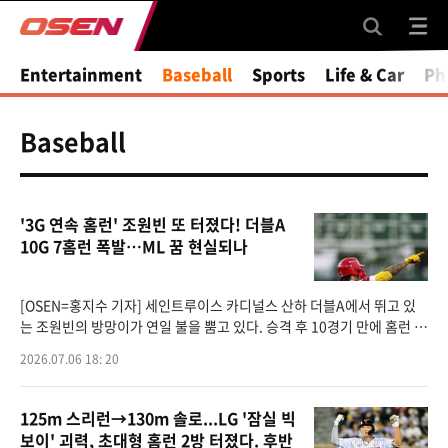
Entertainment
Baseball
Sports
Life & Car
Ph
Baseball
'3G 연속 홈런' 조원빈 또 터졌다! 더블A
10G 7홈런 폭발…ML 꿈 현실되나
[OSEN=홍지수 기자] 세인트루이스 카디널스 산하 더블A에서 뛰고 있
는 조원빈의 방망이가 연일 불을 뿜고 있다. 승격 후 10경기 만에 홈런 7
개를 몰아치며 트리플A 승격 가능성까지 키우고 있다.조원빈은 6일(이
2026.07.06 18: 20
하 한국시간) 미국
125m 스리런→130m 솔로...LG '잠실 빅
보이' 괴력, 초대형 홈런 2방 터졌다. 후반