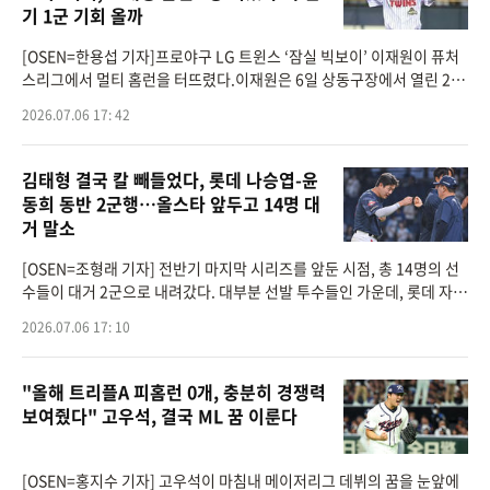
기 1군 기회 올까
[OSEN=한용섭 기자]프로야구 LG 트윈스 ‘잠실 빅보이’ 이재원이 퓨처
스리그에서 멀티 홈런을 터뜨렸다.이재원은 6일 상동구장에서 열린 202
6 퓨처스리그 롯데 자이언츠와 경기에 3번 지명타자로 출장해 5타수 3
2026.07.06 17: 42
안타 2홈런 4
김태형 결국 칼 빼들었다, 롯데 나승엽-윤
동희 동반 2군행…올스타 앞두고 14명 대
거 말소
[OSEN=조형래 기자] 전반기 마지막 시리즈를 앞둔 시점, 총 14명의 선
수들이 대거 2군으로 내려갔다. 대부분 선발 투수들인 가운데, 롯데 자이
언츠는 전반기 마지막 시리즈를 앞두고 칼을 빼들었다.KBO는 6일, 야구
2026.07.06 17: 10
가 없는 월요일 엔
"올해 트리플A 피홈런 0개, 충분히 경쟁력
보여줬다" 고우석, 결국 ML 꿈 이룬다
[OSEN=홍지수 기자] 고우석이 마침내 메이저리그 데뷔의 꿈을 눈앞에