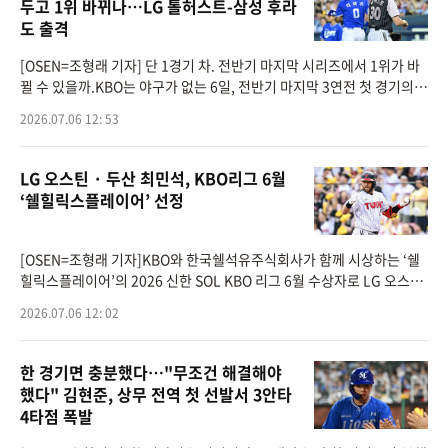
두고 1위 바뀌나…LG 톨허스트-삼성 후라
도 출격
[OSEN=조형래 기자] 단 1경기 차. 전반기 마지막 시리즈에서 1위가 바
뀔 수 있을까.KBO는 야구가 없는 6일, 전반기 마지막 3연전 첫 경기의 5
경기 선발 투수를 공개했다. 단연 관심은 대구삼성라이온즈파크에서 열
2026.07.06 12: 53
리는 LG 트윈스와
LG 오스틴 · 두산 최민석, KBO리그 6월
‘쉘힐릭스플레이어’ 선정
[OSEN=조형래 기자]KBO와 한국쉘석유주식회사가 함께 시상하는 ‘쉘
힐릭스플레이어’의 2026 신한 SOL KBO 리그 6월 수상자로 LG 오스틴
과 두산 최민석이 선정되었다.'쉘힐릭스플레이어'는 WAR(대체 선수 대
2026.07.06 12: 02
비 승리 기여도)을 기
한 경기면 충분했다…"무조건 해결해야
했다" 김현준, 상무 전역 첫 선발서 3안타
4타점 폭발