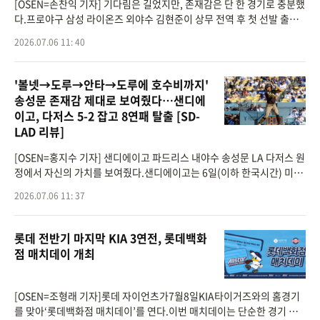
[OSEN=손찬익 기자] 기다림은 길었지만, 존재감은 단 한 경기로 충분했
다.프로야구 삼성 라이온즈 외야수 김현준이 상무 전역 후 첫 선발 출장
에서 불방망이를 휘두르며 팀의 대승을 이끌었다. 3안타 4타점의 만점
2026.07.06 11: 40
활약으로 자신
'볼넷→도루→안타→도루에 호수비까지'
송성문 존재감 제대로 보여줬다…샌디에
이고, 다저스 5-2 잡고 8연패 탈출 [SD-
LAD 리뷰]
[OSEN=홍지수 기자] 샌디에이고 파드리스 내야수 송성문 LA 다저스 원
정에서 자신의 가치를 보여줬다.샌디에이고는 6일(이하 한국시간) 미국
캘리포니아주 로스앤젤레스 다저스타디움에서 열린 2026 메이저리그
2026.07.06 11: 37
LA 다저스와 원정
롯데 전반기 마지막 KIA 3연전, 롯데백화
점 매치데이 개최
[OSEN=조형래 기자]롯데 자이언츠가7월8일KIA타이거즈와의 홈경기
를 맞아‘롯데백화점 매치데이’를 연다.이번 매치데이는 단순한 경기 관