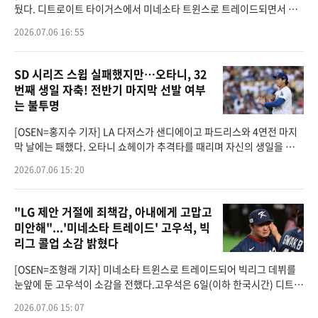
뒀다. 디트로이트 타이거스에서 미네소타 트윈스로 트레이드되면서 빅
리그 로스터 등록이 확정됐고, 미국 진출 3년 만에 메이저리그 무대를 밟
2026.07.06 16: 55
게 됐다.미네소
SD 시리즈 스윕 실패했지만…오타니, 32
번째 생일 자축! 전반기 마지막 선발 여부
는 불투명
[OSEN=홍지수 기자] LA 다저스가 샌디에이고 파드리스와 4연전 마지
막 날에는 패했다. 오타니 쇼헤이가 추격타를 때리며 자신의 생일을 자축
했지만, 마지막까지 웃지는 못했다.다저스는 6일(이하 한국시간) 미국
2026.07.06 15: 20
캘리포니아주 로
"LG 제안 거절에 죄책감, 아내에게 고맙고
미안해"...'미네소타 트레이드' 고우석, 빅
리그 콜업 소감 밝혔다
[OSEN=조형래 기자] 미네소타 트윈스로 트레이드되어 빅리그 데뷔를
눈앞에 둔 고우석이 소감을 전했다.고우석은 6일(이하 한국시간) 디트로
이트 타이거스에서 미네소타 트윈스로 트레이드 됐다. 고우석의 대가는
2026.07.06 15: 07
약간의 현금이