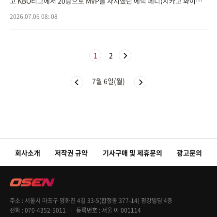
고 KBO리그에서 20승으로 MVP를 차지했던 에릭 페디(시카고 화이트
삭스)가 메이저리그에서 승수사냥에 성공했다.페디는 6일(이하 한국시
2026.07.06 08: 08
간) 미국 오하이오주 클리블
1
2
7월 6일(월)
회사소개
저작권 규약
기사구매 및 제휴문의
광고문의
주소
서울시 마포구 양화진 4길 33-5(합정동 377-14) 평강빌딩 4층
전화
070-4352-5011
등록번호
서울 아 001114