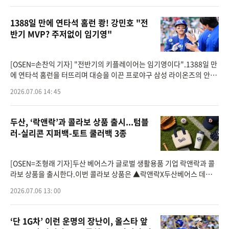
1388일 만에 연타석 홈런 쾅! 강민호 "전
반기 MVP? 주저없이 임기영"
[OSEN=손찬익 기자] "전반기의 키플레이어는 임기영이다".1388일 만
에 연타석 홈런을 터뜨리며 대승을 이끈 프로야구 삼성 라이온즈의 안방
마님 강민호가 가장 먼저 공을 돌린 선수는 자신이 아니었다. 그는 망설
2026.07.06 14: 45
임 없이
두산, ‘락앤락’과 콜라보 상품 출시...텀블
러-실리콘 지퍼백-토트 쿨러백 3종
[OSEN=조형래 기자]두산 베어스가 글로벌 생활용품 기업 락앤락과 콜
라보 상품을 출시한다.이번 콜라보 상품은 ▲락앤락X두산베어스 데일리
원터치 클립 텀블러,▲락앤락X두산베어스 실리콘 지퍼백,▲락앤락X두
2026.07.06 13: 00
산베어스 토트
‘단 1G차’ 이런 운명의 장난이, 올스타 앞