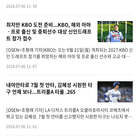
람을 넘어 구단과 스폰서,야구 팬의 니즈를 결합한 복합 문화 프로모션으
2026.07.06 11: 30
로 기획했
최지만 KBO 도전 준비...KBO, 해외 아마
ㆍ프로 출신 및 중퇴선수 대상 신인드래프
트 참가 접수
[OSEN=조형래 기자]KBO는 오는 9월 21일(월) 개최되는 2027 KBO 신
인 드래프트 참가를 희망하는 해외 아마 및 프로 출신 선수와 고교∙대학
중퇴 선수 등을 대상으로 7월 6일(월)부터 8월 7일(금)까지 참가 신청 접
2026.07.06 11: 07
수를 실시한다.신청 대
내야안타로 7월 첫 안타, 김혜성 시원한 타
구 언제 보나...트리플A 타율 .265
[OSEN=조형래 기자] LA 다저스 트리플A 오클라호마시티 코메츠에서
뛰고 있는 김혜성. 7월 첫 안타를 신고했지만 시원한 타구는 나오지 못했
다.김혜성은 6일(이하 한국시간) 미국 오클라호마주 오클라호마시티 치
2026.07.06 11: 01
카소 브릭타운 볼