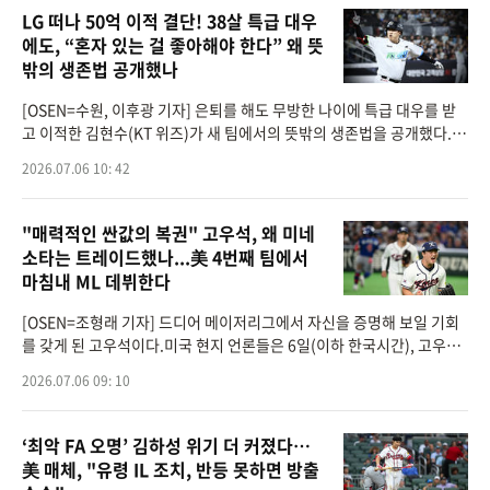
LG 떠나 50억 이적 결단! 38살 특급 대우
에도, “혼자 있는 걸 좋아해야 한다” 왜 뜻
밖의 생존법 공개했나
[OSEN=수원, 이후광 기자] 은퇴를 해도 무방한 나이에 특급 대우를 받
고 이적한 김현수(KT 위즈)가 새 팀에서의 뜻밖의 생존법을 공개했다.프
로야구 KT 위즈 베테랑 타자 김현수는 지난 5일 수원KT위즈파크에서 열
2026.07.06 10: 42
린 2026 신한 SOL KBO
"매력적인 싼값의 복권" 고우석, 왜 미네
소타는 트레이드했나...美 4번째 팀에서
마침내 ML 데뷔한다
[OSEN=조형래 기자] 드디어 메이저리그에서 자신을 증명해 보일 기회
를 갖게 된 고우석이다.미국 현지 언론들은 6일(이하 한국시간), 고우석
이 미네소타 트윈스로 트레이드됐다고 전했다. 원 소속팀 디트로이트 타
2026.07.06 09: 10
이거스는 고우
‘최악 FA 오명’ 김하성 위기 더 커졌다…
美 매체, "유령 IL 조치, 반등 못하면 방출