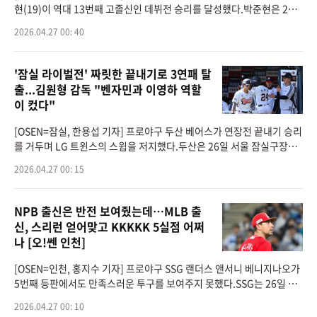
현(19)이 역대 13번째 고졸신인 데뷔전 승리를 달성했다.박준현은 26일
서울 고척스카이돔에서 열린 ‘2026 신한은행 SOL Bank KBO리그’ 삼
2026.04.27 00: 40
성 라이온즈와의
'잠실 라이벌전' 짜릿한 끝내기로 3연패 탈
출...김원형 감독 "벤자민과 이영하 역할
이 컸다"
[OSEN=잠실, 한용섭 기자] 프로야구 두산 베어스가 연장전 끝내기 승리
를 거두며 LG 트윈스의 스윕을 저지했다.두산은 26일 서울 잠실구장에
서 열린 2026 KBO리그 LG와 경기에서 연장 10회 4-3 끝내기 승리를 거
2026.04.27 00: 15
뒀다. 두산은 최근 3연패
NPB 출신은 반전 보여줬는데…MLB 출
신, 스리런 얻어맞고 KKKKK 5실점 어쩌
나 [오!쎈 인천]
[OSEN=인천, 홍지수 기자] 프로야구 SSG 랜더스 앤서니 베니지나오가
5번째 등판에서도 만족스러운 투구를 보여주지 못했다.SSG는 26일 인
천SSG랜더스필드에서 열린 2026 신한 SOL KBO리그 KT 위즈와 홈경
2026.04.27 00: 10
기에서 2-12로 완패했다. 선발 등