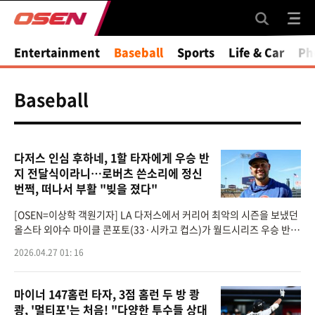
Entertainment
Baseball
Sports
Life & Car
Ph
Baseball
다저스 인심 후하네, 1할 타자에게 우승 반
지 전달식이라니…로버츠 쓴소리에 정신
번쩍, 떠나서 부활 "빚을 졌다"
[OSEN=이상학 객원기자] LA 다저스에서 커리어 최악의 시즌을 보냈던
올스타 외야수 마이클 콘포토(33·시카고 컵스)가 월드시리즈 우승 반지
를 선물받았다.다저스 구단은 지난 25일(이하 한국시간) 컵스와의 홈경
2026.04.27 01: 16
기를 앞두고
마이너 147홈런 타자, 3점 홈런 두 방 쾅
쾅, '멀티포'는 처음! "다양한 투수들 상대