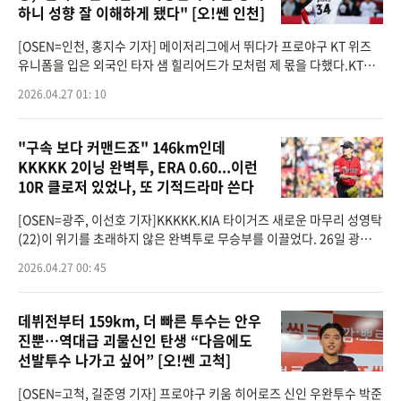
하니 성향 잘 이해하게 됐다" [오!쎈 인천]
[OSEN=인천, 홍지수 기자] 메이저리그에서 뛰다가 프로야구 KT 위즈
유니폼을 입은 외국인 타자 샘 힐리어드가 모처럼 제 몫을 다했다.KT는
26일 인천SSG랜더스필드에서 열린 2026 신한 SOL KBO리그 SSG 랜
2026.04.27 01: 10
더스와 원정 경기에서 12-2 완승
"구속 보다 커맨드죠" 146km인데
KKKKK 2이닝 완벽투, ERA 0.60...이런
10R 클로저 있었나, 또 기적드라마 쓴다
[OSEN=광주, 이선호 기자]KKKKK.KIA 타이거즈 새로운 마무리 성영탁
(22)이 위기를 초래하지 않은 완벽투로 무승부를 이끌었다. 26일 광주-
기아 챔피언스필드에서 열린 2026프로야구 롯데 자이언츠와의 광주경
2026.04.27 00: 45
기에서 2이닝을 탈삼진 5개
데뷔전부터 159km, 더 빠른 투수는 안우
진뿐…역대급 괴물신인 탄생 “다음에도
선발투수 나가고 싶어” [오!쎈 고척]
[OSEN=고척, 길준영 기자] 프로야구 키움 히어로즈 신인 우완투수 박준