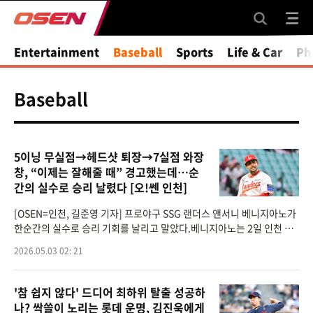
Entertainment
Baseball
Sports
Life & Car
Ph
Baseball
5이닝 무실점→헤드샷 퇴장→7실점 와장
창, “이제는 잘해줄 때” 경고했는데…순
간의 실수로 승리 날렸다 [오!쎈 인천]
[OSEN=인천, 길준영 기자] 프로야구 SSG 랜더스 앤서니 베니지아노가
한순간의 실수로 승리 기회를 날리고 말았다.베니지아노는 2일 인천 SS
G랜더스필드에서 열린 ‘2026 신한은행 SOL Bank KBO리그’ 롯데 자
2026.05.03 02: 21
이언츠와의 경기에
'참 쉽지 않다' 드디어 최하위 탈출 성공하
나? 싹쓸이 노리는 롯데 운명, 김진욱에게