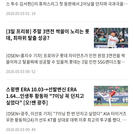
스 투수 김서현()이 퓨처스리그 첫 등판에서 2이닝을 던지며 극과극을
오가는 롤러코스터 피칭을 선보였다.김서현은 2일 서산구장에서 열린 2
2026.05.03 01: 10
026 퓨처스리그 두
[3일 프리뷰] 주말 3연전 싹쓸이 노리는 롯
데, 최하위 탈출 성공?
[OSEN=홍지수 기자] 프로야구 롯데 자이언츠가 인천 원정 3연전을 싹
쓸이하고 탈꼴찌에 성공할 수 있을까.롯데는 3일 인천 SSG랜더스필드
에서 SSG 랜더스와 2026 신한은행 SOL Bank KBO리그 시즌 6차전을
2026.05.03 00: 52
치른다. 지난 5경기 상대 전적은
스윙맨 ERA 10.03→선발변신 ERA
1.64...인생투 황동하 "7이닝 꼭 던지고
싶었다" [오!쎈 광주]
[OSEN=광주, 이선호 기자] "7이닝 한 번 던지고 싶었다".KIA 타이거즈
우완 황동하(24)가 선두 KT를 상대로 데뷔 이후 최고의 투구를 했다. 2
일 광주-기아 챔피언스필드에서 열린 팀간 5차전에 선발등판해 7회까지
2026.05.03 00: 40
마운드를 굳