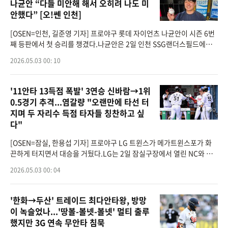
나균안 “다들 미안해 해서 오히려 나도 미
안했다” [오!쎈 인천]
[OSEN=인천, 길준영 기자] 프로야구 롯데 자이언츠 나균안이 시즌 6번
째 등판에서 첫 승리를 챙겼다.나균안은 2일 인천 SSG랜더스필드에서
열린 ‘2026 신한은행 SOL Bank KBO리그’ SSG 랜더스와의 경기에 선
2026.05.03 00: 10
발등판해 7이닝 6피안
'11안타 13득점 폭발' 3연승 신바람→1위
0.5경기 추격...염갈량 "오랜만에 타선 터
지며 두 자리수 득점 타자들 칭찬하고 싶
다"
[OSEN=잠실, 한용섭 기자] 프로야구 LG 트윈스가 메가트윈스포가 화
끈하게 터지면서 대승을 거뒀다.LG는 2일 잠실구장에서 열린 NC와 경
기에서 13-5로 승리했다. 최근 3연승과 함께 올 시즌 NC전 4전승을 이
2026.05.03 00: 04
어갔다. LG는 이날 승리로 1
'한화→두산' 트레이드 최다안타왕, 방망
이 녹슬었나...'땅볼-볼넷-볼넷' 멀티 출루
했지만 3G 연속 무안타 침묵