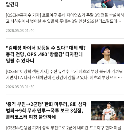
맡긴다
[OSEN=홍지수 기자] 프로야구 롯데 자이언츠가 주말 3연전을 싹쓸이하
고 최하위에서 벗어날 수 있을까.롯데는 3일 인천 SSG랜더스필드에서 S
SG 랜더스와 2026 신한은행 SOL Bank KBO리그 시즌 6차전을 치른
2026.05.03 01: 40
다. 지난 5경기 상대 전적은 SSG
"김혜성 마이너 강등될 수 있다" 대체 왜?
충격 전망, OPS .480 '방출감' 타자한테
밀릴 수 있다니
[OSEN=이상학 객원기자] 주전 유격수 무키 베츠의 부상 복귀가 가까워
지면서 LA 다저스 내야진에 긴장감이 감돌고 있다. 베츠의 부상으로 콜
업 기회를 잡으며 활약 중인 김혜성(27)이 다시 마이너리그로 내려갈 것
2026.05.03 01: 30
이라는 전망까지
‘충격 부진→2군행’ 한화 마무리, 8회 삼자
범퇴→9회 무사 만루→폭투 보크 3실점,
롤러코스터 피칭 불안하네
[OSEN=한용섭 기자] 성적 부진으로 2군에 내려간 프로야구 한화 이글