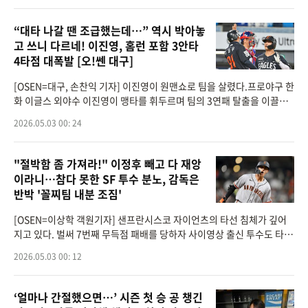
“대타 나갈 땐 조급했는데…” 역시 박아놓
고 쓰니 다르네! 이진영, 홈런 포함 3안타
4타점 대폭발 [오!쎈 대구]
[OSEN=대구, 손찬익 기자] 이진영이 원맨쇼로 팀을 살렸다.프로야구 한
화 이글스 외야수 이진영이 맹타를 휘두르며 팀의 3연패 탈출을 이끌었
다.이진영은 지난 2일 대구삼성라이온즈파크에서 열린 삼성 라이온즈와
2026.05.03 00: 24
의 원정 경기에
"절박함 좀 가져라!" 이정후 빼고 다 재앙
이라니…참다 못한 SF 투수 분노, 감독은
반박 '꼴찌팀 내분 조짐'
[OSEN=이상학 객원기자] 샌프란시스코 자이언츠의 타선 침체가 깊어
지고 있다. 벌써 7번째 무득점 패배를 당하자 사이영상 출신 투수도 타자
들에게 분발을 촉구했다.샌프란시스코는 지난 2일(이하 한국시간) 탬파
2026.05.03 00: 12
베이 레이스와의
‘얼마나 간절했으면…’ 시즌 첫 승 공 챙긴