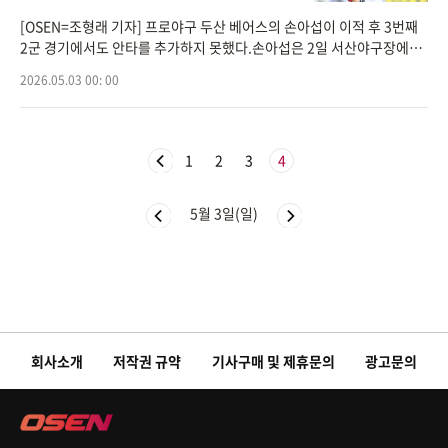
[OSEN=조형래 기자] 프로야구 두산 베어스의 손아섭이 이적 후 3번째
2군 경기에서도 안타를 추가하지 못했다.손아섭은 2일 서산야구장에서
열린 2026 KBO 메디힐 퓨처스리그 한화 이글스와의 경기, 3번 지명타
2026.05.03 00: 00
자로 선발 출장했지만
1
2
3
4
5월 3일(일)
회사소개
저작권 규약
기사구매 및 제휴문의
광고문의