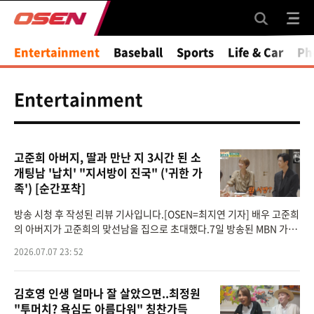
Entertainment
Baseball
Sports
Life & Car
Ph
Entertainment
고준희 아버지, 딸과 만난 지 3시간 된 소
개팅남 '납치' "지서방이 진국" ('귀한 가
족') [순간포착]
방송 시청 후 작성된 리뷰 기사입니다.[OSEN=최지연 기자] 배우 고준희
의 아버지가 고준희의 맞선남을 집으로 초대했다.7일 방송된 MBN 가족
관찰 리얼리티 프로그램 ‘남의 집 귀한 가족’(이하 ‘귀한 가족’) 6회에
2026.07.07 23: 52
김호영 인생 얼마나 잘 살았으면..최정원
"투머치? 욕심도 아름다워" 칭찬가득