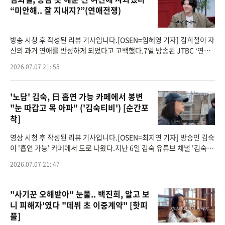
“미안해.. 잘 지내지?”(연애전쟁)
방송 시청 후 작성된 리뷰 기사입니다.[OSEN=임혜영 기자] 김희철이 자
신의 과거 연애를 반성하게 되었다고 고백했다.7일 방송된 JTBC ‘연애
전쟁’에는 스페셜 게스트로 이준이 출연했다.이날 등장한 커플은 F와 T
2026.07.07 21: 55
라는 정반
'노담' 김숙, 日 흡연 가능 카페에서 봉변
"눈 따갑고 목 아파" ('김숙티비') [순간포
착]
영상 시청 후 작성된 리뷰 기사입니다.[OSEN=최지연 기자] 방송인 김숙
이 '흡연 가능' 카페에서 도로 나왔다.지난 6일 김숙 유튜브 채널 '김숙티
비'에는 '이건 못 참지!​ 도쿄현지인들이 로컬맛집만 쏙쏙 골라담음! 현지
2026.07.07 21: 47
인 맛집
"사기꾼 오해받아" 눈물.. 백진희, 알고 보
니 피해자'였다 "데뷔 초 이중계약" [핫피
플]