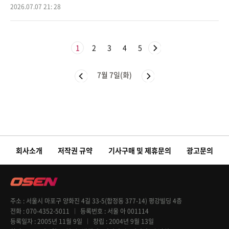
일 유튜브 채널 '김지영'에는 '연프 나온 지 3년 지난 사람은 어떻게 살
2026.07.07 21: 28
까'라는 제목
1
2
3
4
5
7월 7일(화)
회사소개
저작권 규약
기사구매 및 제휴문의
광고문의
주소
서울시 마포구 양화진 4길 33-5(합정동 377-14) 평강빌딩 4층
전화
070-4352-5011
등록번호
서울 아 001114
등록일자
2005년 11월 9일
창립
2004년 9월 13일