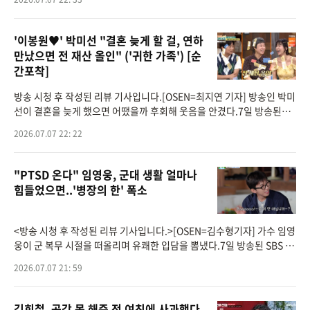
난다는
'이봉원♥' 박미선 "결혼 늦게 할 걸, 연하
만났으면 전 재산 올인" ('귀한 가족') [순
간포착]
방송 시청 후 작성된 리뷰 기사입니다.[OSEN=최지연 기자] 방송인 박미
선이 결혼을 늦게 했으면 어땠을까 후회해 웃음을 안겼다.7일 방송된MB
N 가족 관찰 리얼리티 프로그램 ‘남의 집 귀한 가족’(이하 ‘귀한 가족’
2026.07.07 22: 22
"PTSD 온다" 임영웅, 군대 생활 얼마나
힘들었으면..'병장의 한' 폭소
<방송 시청 후 작성된 리뷰 기사입니다.>[OSEN=김수형기자] 가수 임영
웅이 군 복무 시절을 떠올리며 유쾌한 입담을 뽐냈다.7일 방송된 SBS 예
능 '산골총각 영웅'에서는 저녁 식사를 준비하기 위해 마당 평상을 닦는
2026.07.07 21: 59
임영웅의
김희철, 공감 못 해준 전 여친에 사과했다