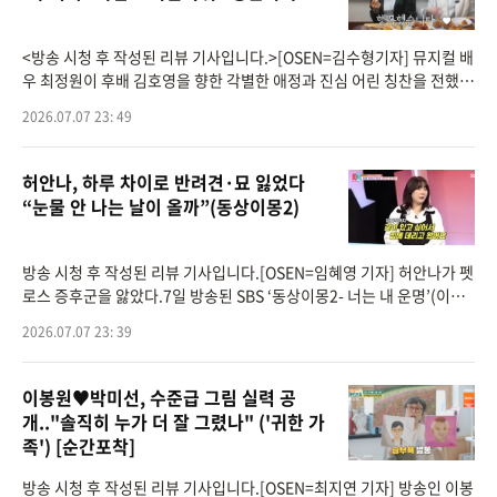
<방송 시청 후 작성된 리뷰 기사입니다.>[OSEN=김수형기자] 뮤지컬 배
우 최정원이 후배 김호영을 향한 각별한 애정과 진심 어린 칭찬을 전했
다.7일 유튜브 채널 '투머치 김호영'에는 '오늘 저녁은 수원 통닭이닭! 찐
2026.07.07 23: 49
친 최정원
허안나, 하루 차이로 반려견·묘 잃었다
“눈물 안 나는 날이 올까”(동상이몽2)
방송 시청 후 작성된 리뷰 기사입니다.[OSEN=임혜영 기자] 허안나가 펫
로스 증후군을 앓았다.7일 방송된 SBS ‘동상이몽2- 너는 내 운명’(이하
동상이몽2)에는 허안나, 신기루가 출연했다.허안나는 우울한 표정으로
2026.07.07 23: 39
소파에
이봉원♥박미선, 수준급 그림 실력 공
개.."솔직히 누가 더 잘 그렸나" ('귀한 가
족') [순간포착]
방송 시청 후 작성된 리뷰 기사입니다.[OSEN=최지연 기자] 방송인 이봉