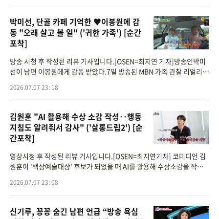
박미선, 단골 카페 기억한 ♥이봉원에 감
동 "오래 살고 볼 일" ('귀한 가족') [순간
포착]
방송 시청 후 작성된 리뷰 기사입니다.[OSEN=최지연 기자]방송인박미
선이 남편 이봉원에게 감동 받았다.7일 방송된 MBN 가족 관찰 리얼리티
프로그램 ‘남의 집 귀한 가족’(이하 ‘귀한 가족’) 6회에는 이봉원, 박미
2026.07.07 23: 18
김원훈 "AI 활용해 수상 소감 작성‥행동
지침도 알려줘서 감사" ('살롱드립2') [순
간포착]
영상시청 후 작성된 리뷰 기사입니다.[OSEN=최지연기자] 코미디언 김
원훈이 '백상예술대상' 후보가 되었을 때 AI를 활용해 수상소감을 작성
했다고 밝혔다.7일 유튜브 채널 '살롱드립2'에는 '장도연의 평정심을 무
2026.07.07 23: 08
너뜨린 속긁개의
신기루, 꽁꽁 숨긴 남편 언급 “방송 욕심