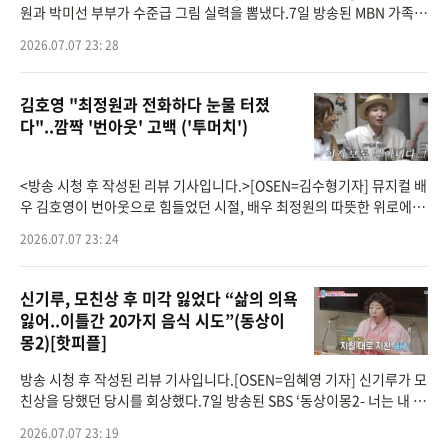
원과 박미선 부부가 수준급 그림 실력을 뽐냈다.7일 방송된 MBN 가족
관찰 리얼리티 프로그램 ‘남의 집 귀한 가족’(이하 ‘귀한 가족’) 6회에는
2026.07.07 23: 28
김호영 "최정원과 전화하다 눈물 터졌
다"..깜짝 '번아웃' 고백 ('투머치')
<방송 시청 후 작성된 리뷰 기사입니다.>[OSEN=김수형기자] 뮤지컬 배
우 김호영이 번아웃으로 힘들었던 시절, 배우 최정원의 따뜻한 위로에 눈
물을 쏟았던 일화를 공개했다.7일 유튜브 채널 '투머치 김호영'에는 '오
2026.07.07 23: 24
늘 저녁은
신기루, 모친상 후 미각 잃었다 “삶의 의욕
잃어..이틀간 20가지 음식 시도”(동상이
몽2)[핫피플]
방송 시청 후 작성된 리뷰 기사입니다.[OSEN=임혜영 기자] 신기루가 모
친상을 당했던 당시를 회상했다.7일 방송된 SBS ‘동상이몽2- 너는 내 운
명’(이하 동상이몽2)에는 신기루, 허안나가 출연했다.허안나의 집을 찾
2026.07.07 23: 19
은 신기