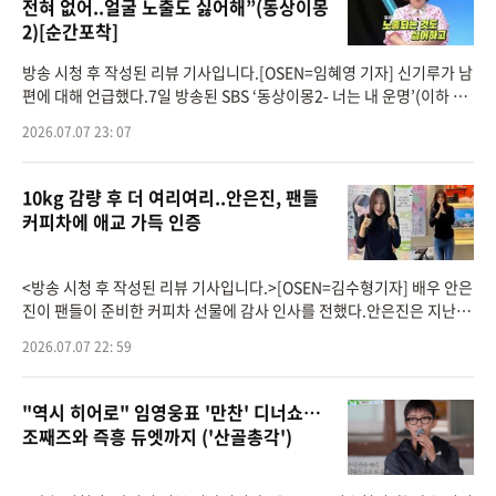
전혀 없어..얼굴 노출도 싫어해”(동상이몽
2)[순간포착]
방송 시청 후 작성된 리뷰 기사입니다.[OSEN=임혜영 기자] 신기루가 남
편에 대해 언급했다.7일 방송된 SBS ‘동상이몽2- 너는 내 운명’(이하 동
상이몽2)에는 신기루, 허안나가 출연했다.신기루는 남편 없이 자꾸만 혼
2026.07.07 23: 07
자 부부
10kg 감량 후 더 여리여리..안은진, 팬들
커피차에 애교 가득 인증
<방송 시청 후 작성된 리뷰 기사입니다.>[OSEN=김수형기자] 배우 안은
진이 팬들이 준비한 커피차 선물에 감사 인사를 전했다.안은진은 지난 6
일 자신의 SNS를 통해 "은뒨천사 방범대 감사합니다"라는 글과 함께 여
2026.07.07 22: 59
러 장
"역시 히어로" 임영웅표 '만찬' 디너쇼…
조째즈와 즉흥 듀엣까지 ('산골총각')