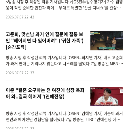
<방송 시청 후 작성된 리뷰 기사입니다.>[OSEN=김수형기자] 가수 임영
웅이 직접 준비한 만찬과 라이브 무대로 특별한 '산골 디너쇼'를 완성했
다.7일 방송된 SBS 예능 '산골총각 영웅'에서는 임영웅이 직접 만든 음
2026.07.07 22: 42
식으로 저녁
고준희, 맞선남 과거 연애 질문에 철통 보
안 "헤어지면 다 잊어버려" ('귀한 가족')
[순간포착]
방송 시청 후 작성된 리뷰 기사입니다.[OSEN=최지연 기자] 배우 고준희
가 과거 연애는 기억나지 않는다고 너스레를 떨었다.7일 방송된 MBN 가
족 관찰 리얼리티 프로그램 ‘남의 집 귀한 가족’(이하 ‘귀한 가족’) 6회
2026.07.07 22: 37
이준 “결혼 요구하는 전 여친에 심장 옥죄
어 와..결국 헤어져”(연애전쟁)
방송 시청 후 작성된 리뷰 기사입니다.[OSEN=임혜영 기자] 이준이 과거
연인과 헤어졌던 경험담을 털어놨다.7일 방송된 JTBC ‘연애전쟁’에는
스페셜 게스트로 이준이 출연했다.여자는 남자가 곧 워킹홀리데이를 떠
2026.07.07 22: 33