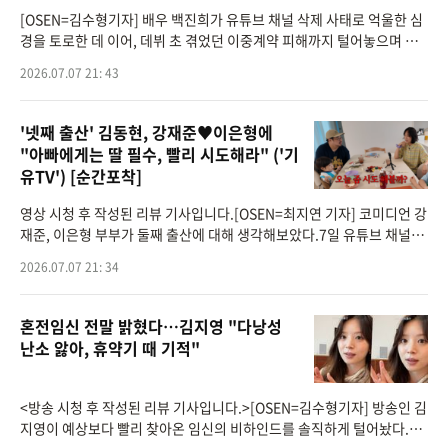
[OSEN=김수형기자] 배우 백진희가 유튜브 채널 삭제 사태로 억울한 심
경을 토로한 데 이어, 데뷔 초 겪었던 이중계약 피해까지 털어놓으며 안
타까움을 자아냈다.6일 유튜브 채널 '지니이즈백'에는 '백진희 | 뼈아픈
2026.07.07 21: 43
과거 고백.. 힘
'넷째 출산' 김동현, 강재준♥이은형에
"아빠에게는 딸 필수, 빨리 시도해라" ('기
유TV') [순간포착]
영상 시청 후 작성된 리뷰 기사입니다.[OSEN=최지연 기자] 코미디언 강
재준, 이은형 부부가 둘째 출산에 대해 생각해보았다.7일 유튜브 채널'기
유TV'에는 '{육아로그} 3대째 거푸집 매미킴네'라는 제목의 영상이 게재
2026.07.07 21: 34
됐다. 이날 강
혼전임신 전말 밝혔다…김지영 "다낭성
난소 앓아, 휴약기 때 기적"
<방송 시청 후 작성된 리뷰 기사입니다.>[OSEN=김수형기자] 방송인 김
지영이 예상보다 빨리 찾아온 임신의 비하인드를 솔직하게 털어놨다.7