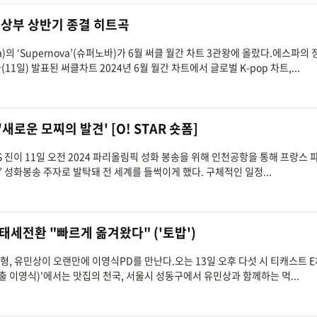
 명실상부 상반기 종결 히트곡
a)의 ‘Supernova’(슈퍼노바)가 6월 써클 월간 차트 3관왕에 올랐다.에스파의 
늘(11일) 발표된 써클차트 2024년 6월 월간 차트에서 글로벌 K-pop 차트,...
'새로운 모찌의 발견' [O! STAR 숏폼]
TS 진이 11일 오전 2024 파리올림픽 성화 봉송을 위해 인천공항을 통해 프랑스 
’ 성화봉송 주자로 발탁돼 전 세계를 들썩이게 했다. 구체적인 일정...
 태세전환 "빠르게 옮겨왔다" ('토밥')
끼형, 유민상이 오랜만에 이영식PD를 만난다.오는 13일 오후 다섯 시 티캐스트 
출 이영식)'에서는 맛집의 천국, 서울시 성동구에서 유민상과 함께하는 먹...