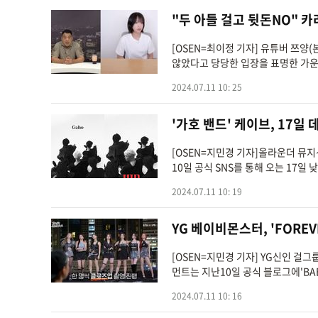
"두 아들 걸고 뒷돈NO" 카
[OSEN=최이정 기자] 유튜버 쯔양
않았다고 당당한 입장을 표명한 가운데
2024.07.11 10: 25
'가호 밴드' 케이브, 17일 
[OSEN=지민경 기자]올라운더 뮤지션
10일 공식 SNS를 통해 오는 17일 
2024.07.11 10: 19
YG 베이비몬스터, 'FORE
[OSEN=지민경 기자] YG신인 
먼트는 지난10일 공식 블로그에'BABYM
오브제,...
2024.07.11 10: 16