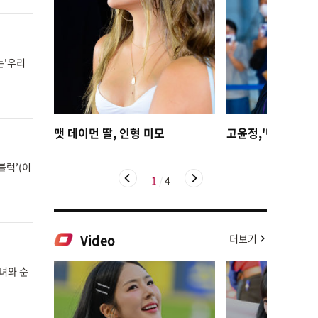
는'우리
맷 데이먼 딸, 인형 미모
고윤정,'탄성을 자
블럭’(이
1
/
4
Video
더보기
녀와 순