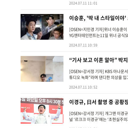
2024.07.11 11: 01
이승훈, '딱 내 스타일이야
[OSEN=지민경 기자]위너 이승훈이
YG엔터테인먼트는11일 위너 공식SNS에''
재했다.타...
2024.07.11 10: 59
“기사 보고 이혼 알아” 박
[OSEN=강서정 기자] KBS 아나운
튜디오 녹화”라며 댄디한 의상을 입고
2024.07.11 10: 52
이경규, 日서 촬영 중 공황
[OSEN=강서정 기자] 개그맨 이경
널 ‘르크크 이경규’에는 ‘초현실주의