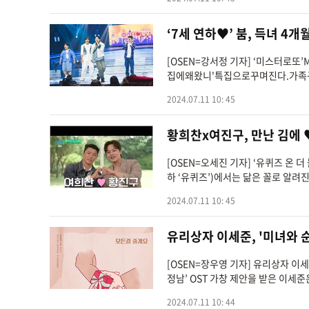
‘7세 연하♥︎’ 붐, 득녀 4
[OSEN=강서정 기자] ‘미스터로
집에왜왔니'특집으로꾸며진다.가족
2024.07.11 10: 45
황희찬x여진구, 만난 김에 
[OSEN=오세진 기자] ‘유퀴즈 온 더
하 ‘유퀴즈’)에서는 닮은 꼴로 알려
2024.07.11 10: 45
유리상자 이세준, '미녀와 순정
[OSEN=장우영 기자] 유리상자 이
정남’ OST 가창 제안을 받은 이세준은
2024.07.11 10: 44