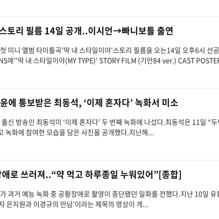
' 스토리 필름 14일 공개..이시언→빠니보틀 출연
 첫 미니 앨범 타이틀곡'딱 내 스타일이야'스토리 필름을 오는14일 오후6시 선
딱 내 스타일이야(MY TYPE)' STORY FILM (기안84 ver.) CAST POSTE
지윤에 통보받은 최동석, ‘이제 혼자다’ 녹화서 미소
서 출신 방송인 최동석이 ‘이제 혼자다’ 두 번째 녹화에 나섰다.최동석은 11일 “
 녹화에 참여한 모습을 담은 사진을 공개했다.지난해...
장애로 쓰러져..“약 먹고 하루종일 누워있어”[종합]
규가 과거 예능 녹화 중 공황장애로 촬영이 중단됐던 일화를 전했다.지난 10일 유
자 은지원과 이경규의 만남’이라는 제목의 영상이 게...