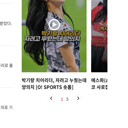
 받았다.
파리로 출
박기량 치어리더, 자려고 누웠는데
에스파(aespa) 
양의지 [O! SPORTS 숏폼]
코 사로잡은 태극기 여
AR 숏폼]
1
/
5
혐의로 기