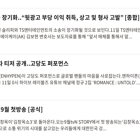
 장기화..“뒷광고 부당 이익 취득, 상고 및 형사 고발” [종합]
송인 슬리피와 TS엔터테인먼트의 소송이 장기화될 것으로 보인다.11일 TS엔터
 에이케이(AK) 김보현 변호사는 보도자료를 통해 “앞서 매체를 통해서 알...
 2차 티저 공개..고당도 퍼포먼스
(ENHYPEN)이 고당도 퍼포먼스로 글로벌 팬들의 마음을 사로잡는다.엔하이픈(
은 11일 0시 하이브 레이블즈 유튜브 채널에 정규 2집 ‘ROMANCE : UNTOLD’...
.9월 첫방송 [공식]
김창옥이‘김창옥쇼3’로 돌아온다.오는9월tvN STORY에서 첫 방송되는‘김창옥쇼
으로 소통 위기의 시대를 살고있는 우리들에게 대한민국 강...