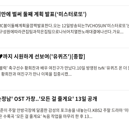
개월만에 벌써 둘째 계획 발표(‘미스터로또’)
또’MC붐이둘째계획을깜짝발표한다.오는 12일방송되는TVCHOSUN'미스터로또'
구성원에따라큰집팀과작은집팀으로나뉘어치열한노래대결에나선다.가요...
♥까지 시원하게 선보여('유퀴즈')[종합]
 블럭’ 축구선수 황희찬과 배우 여진구가 만났다.10일 방영된 tvN ‘유퀴즈 온 더 
진 황희찬과 여진구가 만나 이목을 집중시켰...
남' OST 가창..'모든 걸 줄게요' 13일 공개
세준이 주말 안방극장에 달콤한 감성의 포크송을 내놓는다.KBS2 주말 드라마 ‘미
 수록곡 ‘모든 걸 줄게요’ 녹음 작업을 마무리 한 후 13...