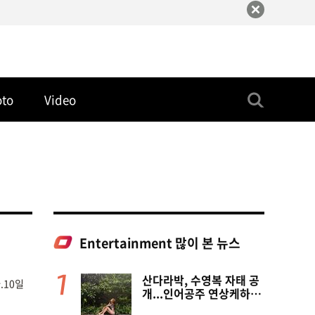
oto
Video
Entertainment 많이 본 뉴스
산다라박, 수영복 자태 공
.10일
개...인어공주 연상케하는
비키니+갈색머리