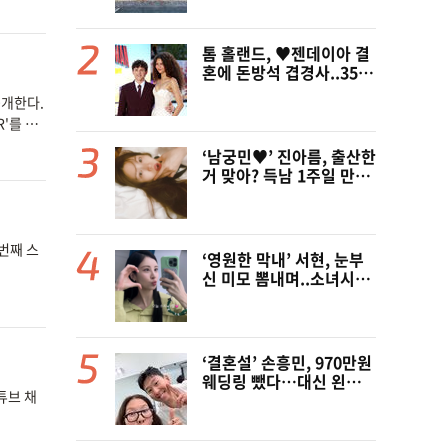
톰 홀랜드, ♥︎젠데이아 결
혼에 돈방석 겹경사..350
억원 번다 [Oh!llywood]
공개한다.
R'를 게
‘남궁민♥’ 진아름, 출산한
거 맞아? 득남 1주일 만에
근황 공개 ‘여전한 미모’
두번째 스
‘영원한 막내’ 서현, 눈부
신 미모 뽐내며..소녀시대
데뷔 19주년 자축
‘결혼설’ 손흥민, 970만원
웨딩링 뺐다…대신 왼쪽
튜브 채
새끼손가락에 새 반지[핫
피플]