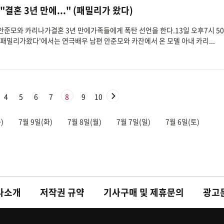
결혼 3년 만에..." (패밀리가 왔다)
' 안준모와 카리나가결혼 3년 만에가족들에게 폭탄 선언을 한다.13일 오후7시 5
s '패밀리가왔다'에서는 연극배우 남편 안준모와 카잔에서 온 모델 아내 카리...
4
5
6
7
8
9
10
)
7월 9일(화)
7월 8일(월)
7월 7일(일)
7월 6일(토)
사소개
저작권 규약
기사구매 및 제휴문의
광고