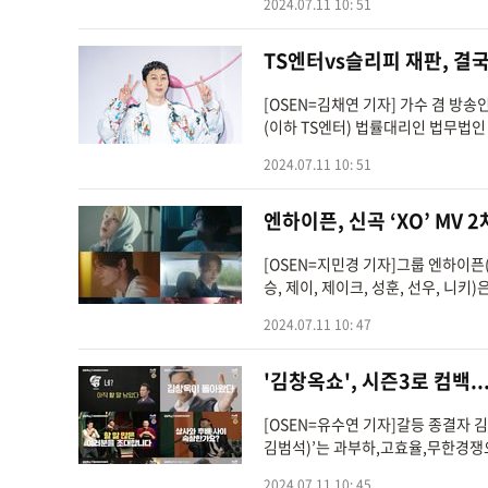
2024.07.11 10: 51
TS엔터vs슬리피 재판, 결국
[OSEN=김채연 기자] 가수 겸 방
(이하 TS엔터) 법률대리인 법무법인
2024.07.11 10: 51
엔하이픈, 신곡 ‘XO’ MV
[OSEN=지민경 기자]그룹 엔하이픈
승, 제이, 제이크, 성훈, 선우, 니키)
2024.07.11 10: 47
'김창옥쇼', 시즌3로 컴백..
[OSEN=유수연 기자]갈등 종결자 
김범석)’는 과부하,고효율,무한경쟁
2024.07.11 10: 45