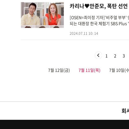
카리나♥안준모, 폭탄 선언 "
[OSEN=최이정 기자]'비주얼 부부
되는 대환장 한국 체험기 SBS Plu
2024.07.11 10: 14
1
2
3
7월 12일(금)
7월 11일(목)
7월 10일(수
회