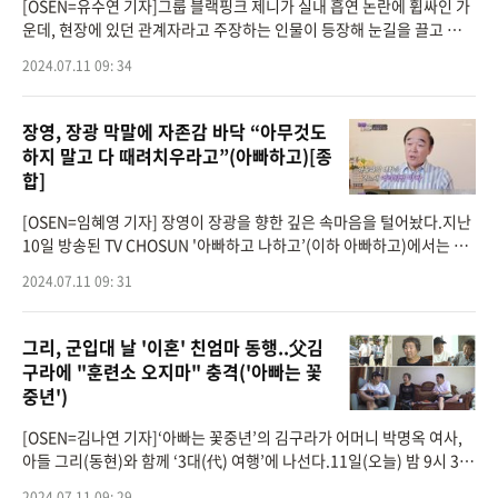
[OSEN=유수연 기자]그룹 블랙핑크 제니가 실내 흡연 논란에 휩싸인 가
운데, 현장에 있던 관계자라고 주장하는 인물이 등장해 눈길을 끌고 있
다.지난 10일, A씨는 SNS를 통해 자신이 제니의 흡연 당시 현장에 있던
2024.07.11 09: 34
인물이라고 주장
장영, 장광 막말에 자존감 바닥 “아무것도
하지 말고 다 때려치우라고”(아빠하고)[종
합]
[OSEN=임혜영 기자] 장영이 장광을 향한 깊은 속마음을 털어놨다.지난
10일 방송된 TV CHOSUN '아빠하고 나하고’(이하 아빠하고)에서는 장
광과 아들 사이의 곪은 이야기가 공개되었다.스튜디오에 등장한 장광은
2024.07.11 09: 31
“성우로 46년
그리, 군입대 날 '이혼' 친엄마 동행..父김
구라에 "훈련소 오지마" 충격('아빠는 꽃
중년')
[OSEN=김나연 기자]‘아빠는 꽃중년’의 김구라가 어머니 박명옥 여사,
아들 그리(동현)와 함께 ‘3대(代) 여행’에 나선다.11일(오늘) 밤 9시 30
분 방송하는 채널A ‘아빠는 꽃중년’ 12회에서는 55세 아빠 김구라
2024.07.11 09: 29