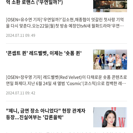
억 소환 로맨스 ('우연일까?')
[OSEN=유수연 기자]‘우연일까?’김소현,채종협이 엇갈린 첫사랑 기억
을 다시 맞춘다.오는22일(월)첫 방송 예정인tvN새 월화드라마‘우연일
까?’(연출 송현욱·정광식,극본 박그로,기획 스튜디오드래곤,제작아이
2024.07.11 09: 49
'콘셉트 퀸' 레드벨벳, 이제는 '숏폼 퀸'
[OSEN=장우영 기자] 레드벨벳(Red Velvet)이 다채로운 숏폼 콘텐츠로
연일 화제다.지난 6월 24일 새 앨범 ‘Cosmic’(코스믹)으로 컴백한 레드
벨벳은 인스타그램 릴스·틱톡·유튜브 쇼츠 등 각종 SNS 계정을 통해 신
2024.07.11 09: 42
곡 포
"제니, 금연 장소 아니었다" 현장 관계자
등장...진실여부는 '갑론을박'