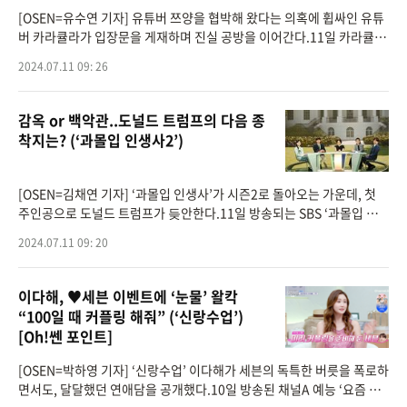
[OSEN=유수연 기자] 유튜버 쯔양을 협박해 왔다는 의혹에 휩싸인 유튜
버 카라큘라가 입장문을 게재하며 진실 공방을 이어간다.11일 카라큘라
는 자신의 유튜브 채널 커뮤니티를 통해 "초저녁 부터 몸살 감기가 있어
2024.07.11 09: 26
서 약 먹고
감옥 or 백악관..도널드 트럼프의 다음 종
착지는? (‘과몰입 인생사2’)
[OSEN=김채연 기자] ‘과몰입 인생사’가 시즌2로 돌아오는 가운데, 첫
주인공으로 도널드 트럼프가 듲안한다.11일 방송되는 SBS ‘과몰입 인
생사’ 시즌2 첫 회에서는 지구상에서 제일 유명한 관종, 그런데 의외로
2024.07.11 09: 20
능
이다해, ♥세븐 이벤트에 ‘눈물’ 왈칵
“100일 때 커플링 해줘” (‘신랑수업’)
[Oh!쎈 포인트]
[OSEN=박하영 기자] ‘신랑수업’ 이다해가 세븐의 독특한 버릇을 폭로하
면서도, 달달했던 연애담을 공개했다.10일 방송된 채널A 예능 ‘요즘 남