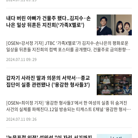
내다 버린 아빠가 건물주 됐다..김지수·손
나은 일상 뒤흔든 지진희(‘가족X멜로’)
[OSEN=강서정 기자] JTBC ‘가족X멜로’가 김지수-손나은의 평화로운
일상을 뒤흔들 지진희의 컴백 포스터를 공개했다. 건물주로 금의환향한
지진희를 달가워하지 않는 김지수와 손나은은 예비 시청자들의 궁금증
2024.07.11 09: 29
을 무한대
갑자기 사라진 딸과 의문의 서약서…종교
집단이 실종 관련됐나 ('용감한 형사들3')
[OSEN=최이정 기자] ‘용감한 형사들3’에서 한 여성의 실종 뒤 숨겨진
사건의 실체를 파헤친다.12일 방송되는 티캐스트 E채널 ‘용감한 형사들
3’(연출 이지선) 45회에는 방수일, 김영경, 이용운 형사가 출연해 직접
2024.07.11 09: 26
발
'논문표절 인정' 설민석 "이 자리 서기까지