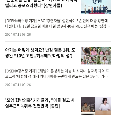
떨리고 공포스러웠다"(강연자들)
[OSEN=하수정 기자] MBC ‘강연자들’ 설민석이 3년 만에 대중 강연에
나선다.7월 12일 금요일 바로 내일 밤 9시 40분 MBC 신규 예능 ‘심장을
울려라 강연자들’(이하 ‘강연자들’)이 첫 방송된다. ‘강연자들&rs
2024.07.11 09: 26
아기는 어떻게 생겨요? 난감 질문 1위..도
경완 “10년 고민..허무해”(‘마법의 성’)
[OSEN=강서정 기자] E채널이 론칭하는 예능 최초 자녀 성교육 과외 프
로그램 ‘마법의 성’에서 엄마아빠를 곤란하게 만드는 질문 1위 ‘아기는
어떻게 생겨요?’에 대한 명쾌한 해답이 공개된다.11일 첫 방송되는 &ls
2024.07.11 09: 26
qu
'쯔양 협박의혹' 카라큘라, "아들 걸고 사
실무근" 녹취록 전면반박 [종합]