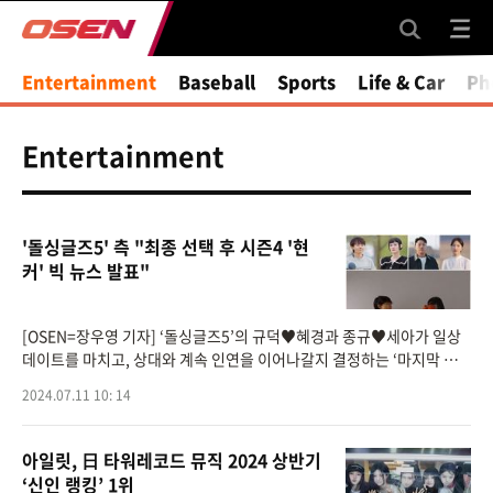
Entertainment
Baseball
Sports
Life & Car
Ph
Entertainment
'돌싱글즈5' 측 "최종 선택 후 시즌4 '현
커' 빅 뉴스 발표"
[OSEN=장우영 기자] ‘돌싱글즈5’의 규덕♥혜경과 종규♥세아가 일상
데이트를 마치고, 상대와 계속 인연을 이어나갈지 결정하는 ‘마지막 선
택’에 돌입한다.11일 밤 10시 20분 방송하는 MBN ‘돌싱글즈5&rsq
2024.07.11 10: 14
아일릿, 日 타워레코드 뮤직 2024 상반기
‘신인 랭킹’ 1위