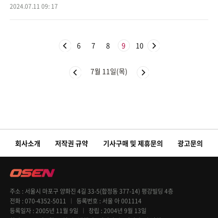
자 라이프-신랑수업’(이하 ‘신랑수업’)에서는 이다해가 남편
2024.07.11 09: 17
6
7
8
9
10
7월 11일(목)
회사소개
저작권 규약
기사구매 및 제휴문의
광고문의
주소
서울시 마포구 양화진 4길 33-5(합정동 377-14) 평강빌딩 4층
전화
070-4352-5011
등록번호
서울 아 001114
등록일자
2005년 11월 9일
창립
2004년 9월 13일