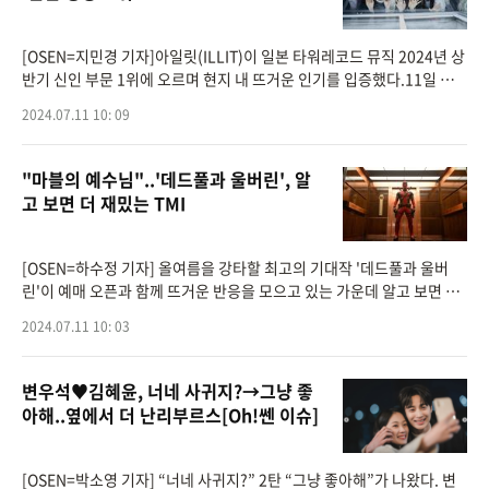
[OSEN=지민경 기자]아일릿(ILLIT)이 일본 타워레코드 뮤직 2024년 상
반기 신인 부문 1위에 오르며 현지 내 뜨거운 인기를 입증했다.11일 일
본 타워레코드 뮤직이 발표한 상반기 결산(집계기간 2024년 1월 1일～
2024.07.11 10: 09
6월 30일)에 따르면, 아일
"마블의 예수님"..'데드풀과 울버린', 알
고 보면 더 재밌는 TMI
[OSEN=하수정 기자] 올여름을 강타할 최고의 기대작 '데드풀과 울버
린'이 예매 오픈과 함께 뜨거운 반응을 모으고 있는 가운데 알고 보면 더
욱 재미있는 특별한 비하인드를 공개해 이목을 집중시킨다.#1. “내가 바
2024.07.11 10: 03
로… 마
변우석♥김혜윤, 너네 사귀지?→그냥 좋
아해..옆에서 더 난리부르스[Oh!쎈 이슈]
[OSEN=박소영 기자] “너네 사귀지?” 2탄 “그냥 좋아해”가 나왔다. 변