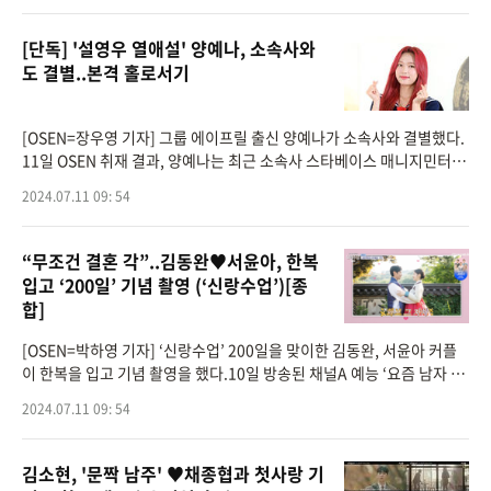
[단독] '설영우 열애설' 양예나, 소속사와
도 결별..본격 홀로서기
[OSEN=장우영 기자] 그룹 에이프릴 출신 양예나가 소속사와 결별했다.
11일 OSEN 취재 결과, 양예나는 최근 소속사 스타베이스 매니지민터 그
룹과 전속계약을 종료하고 홀로서기에 나섰다.2015년 그룹 에이프릴로
2024.07.11 09: 54
데뷔한 양예나는 202
“무조건 결혼 각”..김동완♥서윤아, 한복
입고 ‘200일’ 기념 촬영 (‘신랑수업’)[종
합]
[OSEN=박하영 기자] ‘신랑수업’ 200일을 맞이한 김동완, 서윤아 커플
이 한복을 입고 기념 촬영을 했다.10일 방송된 채널A 예능 ‘요즘 남자 라
이프-신랑수업’(이하 ‘신랑수업’)에서는 김동완-서윤아 커플이 2
2024.07.11 09: 54
김소현, '문짝 남주' ♥채종협과 첫사랑 기