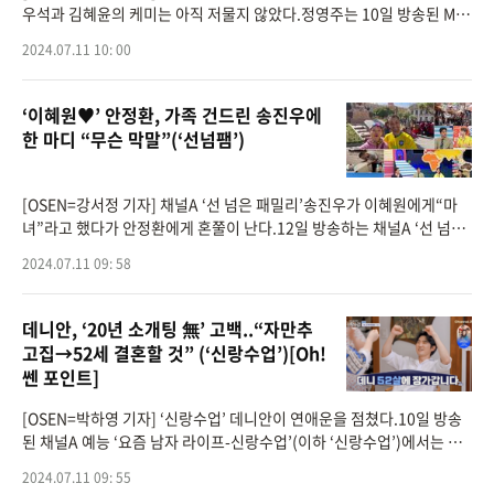
우석과 김혜윤의 케미는 아직 저물지 않았다.정영주는 10일 방송된 MB
C ‘라디오스타’에 게스트로 나와 tvN ‘선재 업고 튀어’에
2024.07.11 10: 00
‘이혜원♥︎’ 안정환, 가족 건드린 송진우에
한 마디 “무슨 막말”(‘선넘팸’)
[OSEN=강서정 기자] 채널A ‘선 넘은 패밀리’송진우가 이혜원에게“마
녀”라고 했다가 안정환에게 혼쭐이 난다.12일 방송하는 채널A ‘선 넘은
패밀리’ 42회에서는 브라질로 선 넘은 최명화X쥬에너 부부의 볼
2024.07.11 09: 58
데니안, ‘20년 소개팅 無’ 고백..“자만추
고집→52세 결혼할 것” (‘신랑수업’)[Oh!
쎈 포인트]
[OSEN=박하영 기자] ‘신랑수업’ 데니안이 연애운을 점쳤다.10일 방송
된 채널A 예능 ‘요즘 남자 라이프-신랑수업’(이하 ‘신랑수업’)에서는 데
니안이 ‘연애 본부장’ 심진화네 집을 방문한 가운데 타
2024.07.11 09: 55