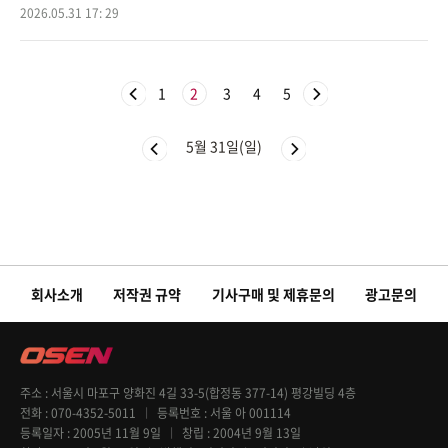
S를 통해 “나의 언니 켈리 리 커티스에게 따뜻한 작별 인사를 보낸다”며
2026.05.31 17: 29
비보를
1
2
3
4
5
5월 31일(일)
회사소개
저작권 규약
기사구매 및 제휴문의
광고문의
주소
서울시 마포구 양화진 4길 33-5(합정동 377-14) 평강빌딩 4층
전화
070-4352-5011
등록번호
서울 아 001114
등록일자
2005년 11월 9일
창립
2004년 9월 13일