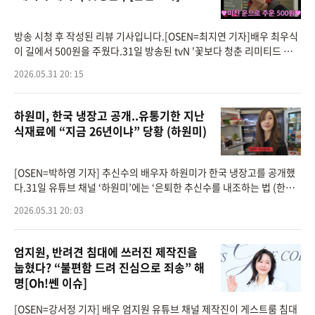
방송 시청 후 작성된 리뷰 기사입니다.[OSEN=최지연 기자]배우 최우식
이 길에서 500원을 주웠다.31일 방송된 tvN '꽃보다 청춘 리미티드 에
디션'(이하 '꽃청춘') 5회에서는 배우 정유미, 박서준, 최우식의 즉흥 여
2026.05.31 20: 15
행기가 이어졌다.이
하원미, 한국 냉장고 공개..유통기한 지난
식재료에 “지금 26년이냐” 당황 (하원미)
[OSEN=박하영 기자] 추신수의 배우자 하원미가 한국 냉장고를 공개했
다.31일 유튜브 채널 ‘하원미’에는 ‘은퇴한 추신수를 내조하는 법 (한국
냉장고 최초 공개!)’라는 제목의 영상이 게재됐다.이날 하원미는 한국
2026.05.31 20: 03
​엄지원, 반려견 침대에 쓰러진 제작진을
눕혔다? “불편함 드려 진심으로 죄송” 해
명[Oh!쎈 이슈]
[OSEN=강서정 기자] 배우 엄지원 유튜브 채널 제작진이 게스트룸 침대