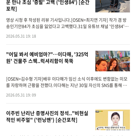
운 만나 초심 '증발' 고백 ('인생84') [순간
포착]
영상 시청 후 작성된 리뷰 기사입니다.[OSEN=최지연 기자] 작가 겸 방
송인기안84가 초심을 잃었다고 고백했다.31일 유튜브 채널 '인생84'에
는 '부크루장 권화운과 함께'라는 제목의 영상이 게재됐다. 이날 기안84
2026.05.31 19: 18
는 방송 '극한84'를
"어딜 봐서 예비엄마?"…이다해, '325억
원' 건물주 스웩..럭셔리함이 뚝뚝
[OSEN=김수형 기자]배우 이다해가 임신 소식 이후에도 변함없는 미모
를 자랑하며 근황을 전했다.이다해는 지난 30일 자신의 SNS를 통해 여
러 장의 사진을 공개했다.사진 속 이다해는 상하이의 럭셔리 호텔로 보이
2026.05.31 19: 09
는 공간에서 오프
이주빈 난리난 증명사진의 정석.."비현실
적인 비주얼" ('런닝맨') [순간포착]