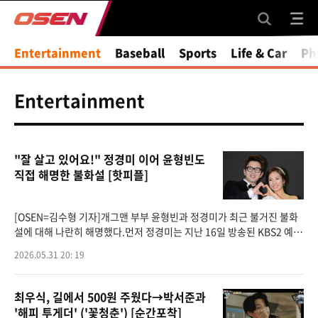
Entertainment
Baseball
Sports
Life & Car
Ph
Entertainment
"잘 살고 있어요!" 정경미 이어 윤형빈도
직접 해명한 불화설 [핫피플]
[OSEN=김수형 기자]개그맨 부부 윤형빈과 정경미가 최근 불거진 불화
설에 대해 나란히 해명했다.먼저 정경미는 지난 16일 방송된 KBS2 예능
'말자쇼'에 출연해 최근 기사화된 부부 불화설을 언급했다.정경미는 "얼
2026.05.31 20: 19
마 전 윤형빈
최우식, 길에서 500원 주웠다→박서준과
'해피 투게더' ('꽃청춘') [순간포착]