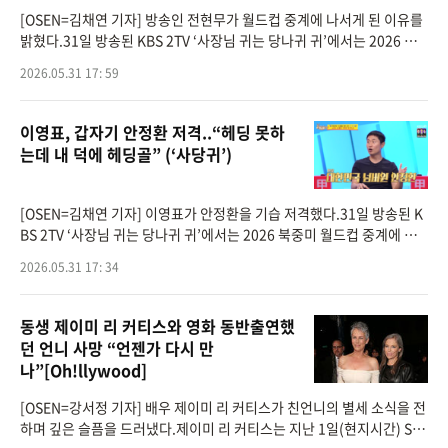
[OSEN=김채연 기자] 방송인 전현무가 월드컵 중계에 나서게 된 이유를
밝혔다.31일 방송된 KBS 2TV ‘사장님 귀는 당나귀 귀’에서는 2026 북
중미 월드컵 중계진의 첫 상견례 자리가 포착됐다.이날 전현무는 2014
2026.05.31 17: 59
년 브라질 월드
이영표, 갑자기 안정환 저격..“헤딩 못하
는데 내 덕에 헤딩골” (‘사당귀’)
[OSEN=김채연 기자] 이영표가 안정환을 기습 저격했다.31일 방송된 K
BS 2TV ‘사장님 귀는 당나귀 귀’에서는 2026 북중미 월드컵 중계에 나
서는 이영표가 보스로 출연했다.이날 전현무는 “다들 박지성의 슛을 기
2026.05.31 17: 34
억하지만
동생 제이미 리 커티스와 영화 동반출연했
던 언니 사망 “언젠가 다시 만
나”[Oh!llywood]
[OSEN=강서정 기자] 배우 제이미 리 커티스가 친언니의 별세 소식을 전
하며 깊은 슬픔을 드러냈다.제이미 리 커티스는 지난 1일(현지시간) SN