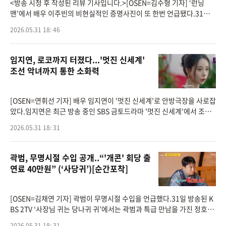
<방송 시청 후 작성된 리뷰 기사입니다.>[OSEN=김수형 기자] ‘런닝
맨’에서 배우 이주빈의 비현실적인 증명사진이 또 한번 언급됐다.31일
방송된 SBS 예능 '런닝맨'에는 배우 이주빈이 게스트로 출연해 화제를
2026.05.31 18: 46
모았다.
임지연, 로코까지 터졌다...'멋진 신세계'
조선 악녀까지 통한 소화력
[OSEN=연휘선 기자] 배우 임지연이 '멋진 신세계'로 안방극장을 사로잡
았다.임지연은 최근 방송 중인 SBS 금토드라마 '멋진 신세계'에서 조선
시대 악녀 강단심의 영혼이 빙의된 대한민국 무명배우 신서리 역을 맡아
2026.05.31 18: 31
활약 중이다.
곽범, 무명시절 수입 공개..“'개콘' 회당 출
연료 40만원” (‘사당귀’)[순간포착]
[OSEN=김채연 기자] 곽범이 무명시절 수입을 언급했다.31일 방송된 K
BS 2TV ‘사장님 귀는 당나귀 귀’에서는 곽범과 특급 만남을 가진 정호영
셰프의 일상이 공개됐다.이날 정호영은 곽범에 “예전에 데뷔하지 않았
2026.05.31 18: 31