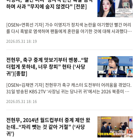
하며 사과 "무지에 숨지 않겠다" [전문]
[OSEN=연휘선 기자] 가수 이영지가 정치색 논란을 야기했던 빨간 머리
를 다시 흑발로 염색하며 팬들에게 혼란을 야기한 것에 대해 사과했다.이
영지는 31일 개인 SNS를 통해 다시 흑발로 물들인 사진을 게재하며 사
2026.05.31 18: 19
과를 표명했다.그
전현무, 축구 중계 맛보기부터 멘붕..“말
더럽게 못하네, 너무 창피” 현타 (‘사당
귀’)[종합]
[OSEN=김채연 기자] 전현무가 축구 캐스터 도전부터 어려움을 겪었다.
31일 방송된 KBS 2TV ‘사장님 귀는 당나귀 귀’에서는 2026 북중미 월
드컵 중계에 나서는 이영표가 보스로 출연했다.이날 이영표는 KBS 월드
2026.05.31 18: 16
컵 시청률에도
전현무, 2014년 월드컵부터 중계 제안 왔
는데..“자리 뺏는 것 같아 거절” (‘사당
귀’)