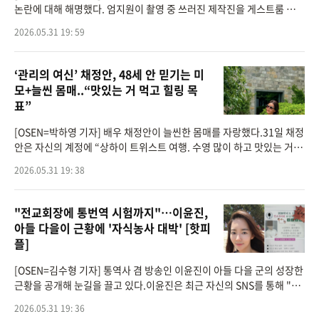
논란에 대해 해명했다. 엄지원이 촬영 중 쓰러진 제작진을 게스트룸 침대
에 누우라고 했는데 반려견 전용 침대에 눕혔다는 오해가 생긴 것.지난 2
2026.05.31 19: 59
8일 엄지원
‘관리의 여신’ 채정안, 48세 안 믿기는 미
모+늘씬 몸매..“맛있는 거 먹고 힐링 목
표”
[OSEN=박하영 기자] 배우 채정안이 늘씬한 몸매를 자랑했다.31일 채정
안은 자신의 계정에 “상하이 트위스트 여행. 수영 많이 하고 맛있는 거 먹
고 힐링하기가 목표 (여행 목표를 몸으로 말하기는 덤)”이라는 글과 함께
2026.05.31 19: 38
여
"전교회장에 통번역 시험까지"…이윤진,
아들 다을이 근황에 '자식농사 대박' [핫피
플]
[OSEN=김수형 기자] 통역사 겸 방송인 이윤진이 아들 다을 군의 성장한
근황을 공개해 눈길을 끌고 있다.이윤진은 최근 자신의 SNS를 통해 "다
을이 지난 두 달 엄마랑 공부하느라 고생 많았어"라는 글과 함께 사진을
2026.05.31 19: 36
게재했