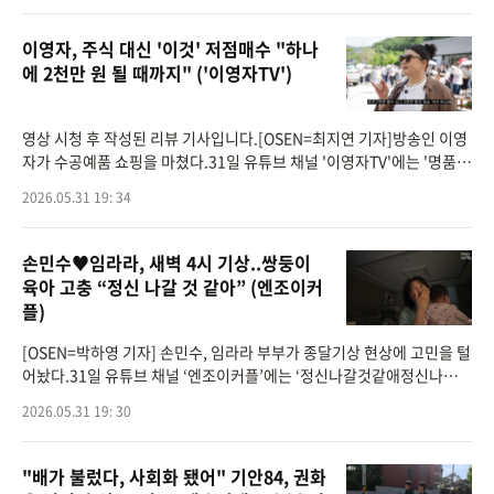
이영자, 주식 대신 '이것' 저점매수 "하나
에 2천만 원 될 때까지" ('이영자TV')
영상 시청 후 작성된 리뷰 기사입니다.[OSEN=최지연 기자]방송인 이영
자가 수공예품 쇼핑을 마쳤다.31일 유튜브 채널 '이영자TV'에는 '명품백
대신 선택한 것들, 이영자가 알려주는 취향으로 돈 버는 법'이라는 제목
2026.05.31 19: 34
의 영상이 게재
손민수♥임라라, 새벽 4시 기상..쌍둥이
육아 고충 “정신 나갈 것 같아” (엔조이커
플)
[OSEN=박하영 기자] 손민수, 임라라 부부가 종달기상 현상에 고민을 털
어놨다.31일 유튜브 채널 ‘엔조이커플’에는 ‘정신나갈것같애정신나갈것
같애정신나갈것같애정신나갈것같애’라는 제목의 영상이 게재됐다.
2026.05.31 19: 30
"배가 불렀다, 사회화 됐어" 기안84, 권화