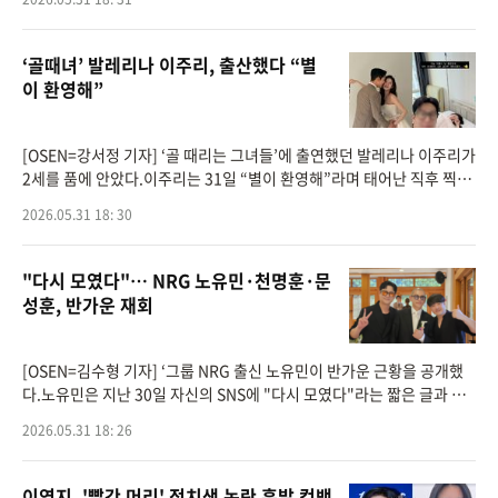
나. 데
‘골때녀’ 발레리나 이주리, 출산했다 “별
이 환영해”
[OSEN=강서정 기자] ‘골 때리는 그녀들’에 출연했던 발레리나 이주리가
2세를 품에 안았다.이주리는 31일 “별이 환영해”라며 태어난 직후 찍은
아기 사진을 공개했다.또한 출산 후 침대에 누워있는 영상을 공개하
2026.05.31 18: 30
"다시 모였다"… NRG 노유민·천명훈·문
성훈, 반가운 재회
[OSEN=김수형 기자] ‘그룹 NRG 출신 노유민이 반가운 근황을 공개했
다.노유민은 지난 30일 자신의 SNS에 "다시 모였다"라는 짧은 글과 함
께 한 장의 사진을 게재했다.공개된 사진에는 천명훈, 문성훈, 노유민이
2026.05.31 18: 26
나란히 서
이영지, '빨간 머리' 정치색 논란 흑발 컴백