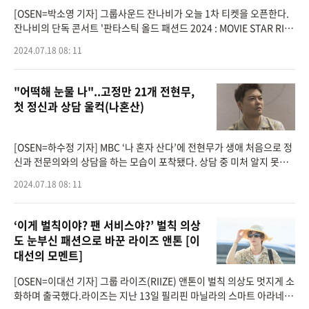
[OSEN=박소영 기자] 그룹사운드 잔나비가 오늘 1차 티켓을 오픈한다.
잔나비의 단독 콘서트 '판타스틱 올드 패션드 2024 : MOVIE STAR RISI
NG(무비 스타 라이징)' 서울 1주 차 공연 예매가 티켓링크를 통해 18일
2024.07.18 08: 11
오후 8시부터 시작된다.'판
"어떡해 눈물 나"..고정만 21개 전현무,
첫 정신과 상담 울컥(나혼산)
[OSEN=하수정 기자] MBC ‘나 혼자 산다’에 전현무가 생애 처음으로 정
신과 전문의와의 상담을 하는 모습이 포착됐다. 상담 중 미처 알지 못했
던 마음속 자신과 마주한 그는 “어떡해 눈물 나..”라며 울컥하는 모습
2024.07.18 08: 11
‘이게 벌칙이야? 팬 서비스야?’ 벌칙 의상
도 눈부신 패션으로 바꾼 라이즈 앤톤 [이
대선의 모멘트]
[OSEN=이대선 기자] 그룹 라이즈(RIIZE) 앤톤이 벌칙 의상도 멋지게 소
화하며 출국했다.라이즈는 지난 13일 필리핀 마닐라의 스마트 아라네타