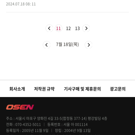
콜리세움(Smart Araneta Coliseum)에서 열리는 ‘2024 RIIZE FAN-C
2024.07.18 08: 11
ON‘RIIZING DAY’in MANILA&rsq
11
12
13
7월 18일(목)
회사소개
저작권 규약
기사구매 및 제휴문의
광고문의
주소
서울시 마포구 양화진 4길 33-5(합정동 377-14) 평강빌딩 4층
전화
070-4352-5011
등록번호
서울 아 001114
등록일자
2005년 11월 9일
창립
2004년 9월 13일