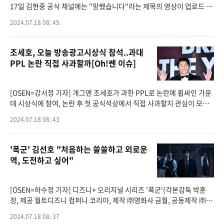
17일 김현중 공식 채널에는 "망했습니다"라는 제목의 영상이 업로드 됐
다.이날 김현중은 자신이 심어둔 옥수수밭으로 향했다. 하지만 옥수수들
2024.07.18 08: 45
이 다 쓰
조세호, 오늘 방송광고시상식 참석..과대
PPL 논란 직접 사과할까[Oh!쎈 이슈]
[OSEN=강서정 기자] 개그맨 조세호가 과한 PPL로 논란에 휩싸인 가운
데 시상식에 참여, 논란 후 첫 공식석상에서 직접 사과할지 관심이 모아
지고 있다.조세호는 오늘(18일) 서울 중구 크레스트72에서 열리는 ‘202
2024.07.18 08: 43
4 MTN 방송광고 페
'폭군' 김선호 "처음하는 쓸쓸하고 외로운
역, 도전하고 싶어"
[OSEN=하수정 기자] 디즈니+ 오리지널 시리즈 '폭군'(각본감독 박훈
정, 제공 월트디즈니 컴퍼니 코리아, 제작 ㈜영화사 금월, 공동제작 ㈜ 스
튜디오앤뉴·㈜에이스메이커무비웍스)이 박훈정 감독과 김선호의 두 번
2024.07.18 08: 37
째 만남으