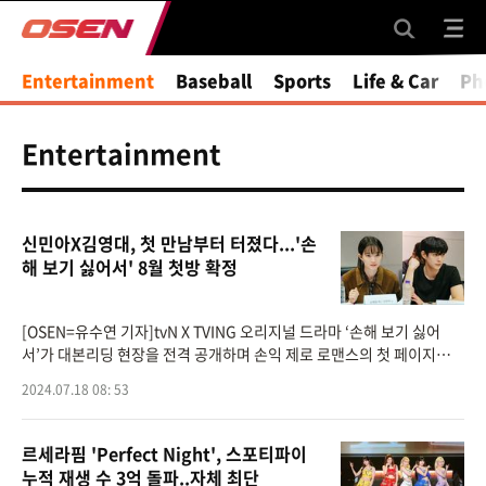
Entertainment
Baseball
Sports
Life & Car
Ph
Entertainment
신민아X김영대, 첫 만남부터 터졌다...'손
해 보기 싫어서' 8월 첫방 확정
[OSEN=유수연 기자]tvN X TVING 오리지널 드라마 ‘손해 보기 싫어
서’가 대본리딩 현장을 전격 공개하며 손익 제로 로맨스의 첫 페이지를
오픈했다.오는 8월 26일(월) 첫 방송 예정인 tvN X TVING 오리지널 드
2024.07.18 08: 53
라마 ‘손해 보기
르세라핌 'Perfect Night', 스포티파이
누적 재생 수 3억 돌파..자체 최단