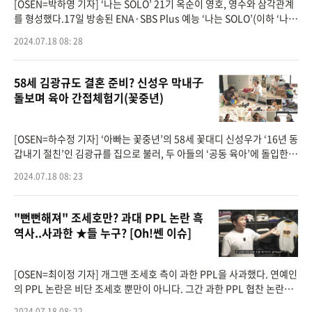
[OSEN=박하영 기자] ‘나는 SOLO’ 21기 옥순이 영호, 영수와 삼각관계
를 형성했다.17일 방송된 ENA·SBS Plus 예능 ‘나는 SOLO’(이하 ‘나는
솔로’)에서는 커플룩 테마로 21기의 랜덤 데이트가 그려졌다.이날 옥
2024.07.18 08: 28
58세 김광규도 결혼 준비? 신성우 막내子
돌보며 육아 간접체험기(꽃중년)
[OSEN=하수정 기자] ‘아빠는 꽃중년’의 58세 꽃대디 신성우가 ‘16년 동
갑내기 절친’인 김광규를 집으로 불러, 두 아들의 ‘공동 육아’에 돌입한
다.18일(오늘) 밤 9시 30분 방송하는 채널A ‘아빠는 꽃중년&r
2024.07.18 08: 23
"뻔뻔해져" 조세호만? 과대 PPL 논란 흑
역사..사과한 ★들 누구? [Oh!쎈 이슈]
[OSEN=최이정 기자] 개그맨 조세호 측이 과한 PPL을 사과했다. 연예인
의 PPL 논란은 비단 조세호 뿐만이 아니다. 그간 과한 PPL 협찬 논란에
휩싸여 사과한 이들을 살펴봤다.17일 조세호의 유튜브 채널 ‘조세호 CH
2024.07.18 08: 22