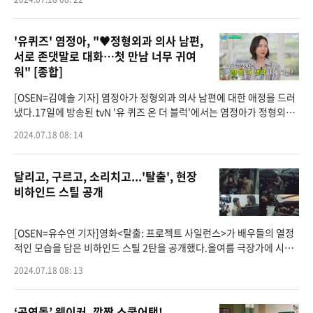
O SAE HO’ 측은
'유퀴즈' 염정아, "♥정형외과 의사 남편,
서로 존댓말로 대화…첫 만남 너무 귀여
워" [종합]
[OSEN=김예솔 기자] 염정아가 정형외과 의사 남편에 대한 애정을 드러
냈다.17일에 방송된 tvN '유 퀴즈 온 더 블럭'에서는 염정아가 정형외과
의사인 남편과 존댓말로 대화한다고 말해 눈길을 끌었다.유재석은 "내
2024.07.18 08: 14
가 신인 때 염
달리고, 구르고, 소리치고...'탈출', 현장
비하인드 스틸 공개
[OSEN=유수연 기자]영화<탈출: 프로젝트 사일런스>가 배우들의 열정
적인 모습을 담은 비하인드 스틸 2탄을 공개했다.올여름 극장가에 시원
하고 짜릿한 볼거리를 선사하고 있는 영화<탈출: 프로젝트 사일런스>
2024.07.18 08: 13
(이하<탈
‘공연돌’ 웨이커, 깜짝 스쿨어택!