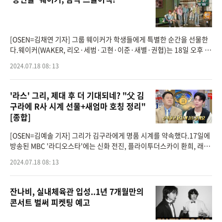
[OSEN=김채연 기자] 그룹 웨이커가 학생들에게 특별한 순간을 선물한
다.웨이커(WAKER, 리오·세범·고현·이준·새별·권협)는 18일 오후 서
울 소재의 고등학교에 깜짝 방문해 컴백 기념 스쿨어택을 진행한다.이
2024.07.18 08: 13
'라스' 그리, 제대 후 더 기대되네? "父 김
구라에 R사 시계 선물+새엄마 호칭 정리"
[종합]
[OSEN=김예솔 기자] 그리가 김구라에게 명품 시계를 약속했다.17일에
방송된 MBC '라디오스타'에는 신화 전진, 플라이투더스카이 환희, 래퍼
그리, 스트레이키즈 필릭스가 출연한 가운데 래퍼 그리가 해병대 입대 소
2024.07.18 08: 13
식을 전하며 제
잔나비, 실내체육관 입성..1년 7개월만의
콘서트 벌써 피켓팅 예고