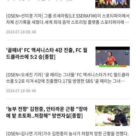
[OSEN=선미경 기자] 그룹 르세라핌(LE SSERAFIM)이 스포티파이에서
자체 신기록을 세웠다.세계 최대 음악 스트리밍 플랫폼 스포티파이에 따
르면, 르세라핌(김채원, 사쿠라, 허윤진, 카즈하, 홍은채)의 첫 영어 디지
2024.07.18 08: 48
털 싱글 ‘Perfect
'골때녀' FC 액셔니스타 4강 진출, FC 월
드클라쓰에 5:2 승[종합]
[OSEN=오세진 기자] ‘골 때리는 그녀들’ FC 액셔니스타가 FC 월드클라
쓰를 5:2로 이겨 4강에 진출했다.17일 방영한 SBS ‘골 때리는 그녀
들’(이하 ’골때녀’)에서는 슈퍼리그 A조 매치가 이뤄졌다.FC 월드클라쓰
2024.07.18 08: 46
'농부 전향' 김현중, 안타까운 근황 "장마
에 밭 초토화..처참해" 망연자실[종합]
[OSEN=김나연 기자]가수 김현중이 농사가 처참히 망한 근황을 전했다.