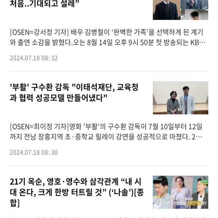
처음..기대되고 설레”
[OSEN=강서정 기자] 배우 김병철이 ‘완벽한 가족’을 선택하게 된 계기
와 출연 소감을 밝혔다.오는 8월 14일 오후 9시 50분 첫 방송되는 KBS 2
TV 새 수목드라마 ‘완벽한 가족’(연출 유키사다 이사오)은 누가 봐도 행
2024.07.18 08: 32
복
'부활' 구수환 감독 "이태석재단, 교육청
과 협력 성공모델 만들어냈다"
[OSEN=최이정 기자]영화 '부활'의 구수환 감독이 7월 10일부터 12일
까지 전남 장흥지역 초·중학교 릴레이 강연을 성공적으로 마쳤다. 2박 3
일 동안 진행된 강연에는 초등학교 6곳, 중학교 2곳 등 모두 8개 학교가
2024.07.18 08: 30
참여했다.릴레
21기 옥순, 영호·영수와 삼각관계 “내 시
대 온다, 크게 한방 터트릴 것” (‘나솔’)[종
합]