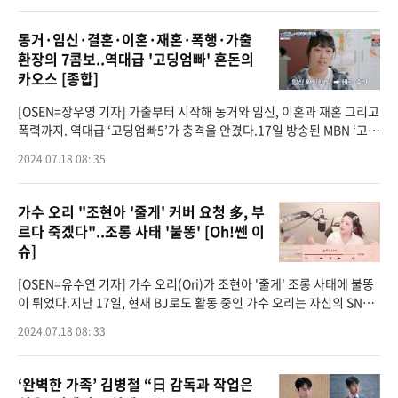
동거·임신·결혼·이혼·재혼·폭행·가출
환장의 7콤보..역대급 '고딩엄빠' 혼돈의
카오스 [종합]
[OSEN=장우영 기자] 가출부터 시작해 동거와 임신, 이혼과 재혼 그리고
폭력까지. 역대급 ‘고딩엄빠5’가 충격을 안겼다.17일 방송된 MBN ‘고딩
엄빠5’에서는 자신과 대화를 거부하는 아이들 때문에 걱정하는 ‘
2024.07.18 08: 35
가수 오리 "조현아 '줄게' 커버 요청 多, 부
르다 죽겠다"..조롱 사태 '불똥' [Oh!쎈 이
슈]
[OSEN=유수연 기자] 가수 오리(Ori)가 조현아 '줄게' 조롱 사태에 불똥
이 튀었다.지난 17일, 현재 BJ로도 활동 중인 가수 오리는 자신의 SNS
를 통해 "커버를 요청받은 특정 곡에 관하여"라는 장문의 글을 게재했
2024.07.18 08: 33
다.최근 조현아
‘완벽한 가족’ 김병철 “日 감독과 작업은