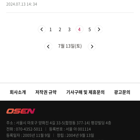
영일,주상규/기획 스튜디오드래곤/제작 필콘스튜디오) 3회에서는 감사
2024.07.13 14: 34
팀장 신차일
1
2
3
4
5
7월 13일(토)
회사소개
저작권 규약
기사구매 및 제휴문의
광고문의
주소
서울시 마포구 양화진 4길 33-5(합정동 377-14) 평강빌딩 4층
전화
070-4352-5011
등록번호
서울 아 001114
등록일자
2005년 11월 9일
창립
2004년 9월 13일