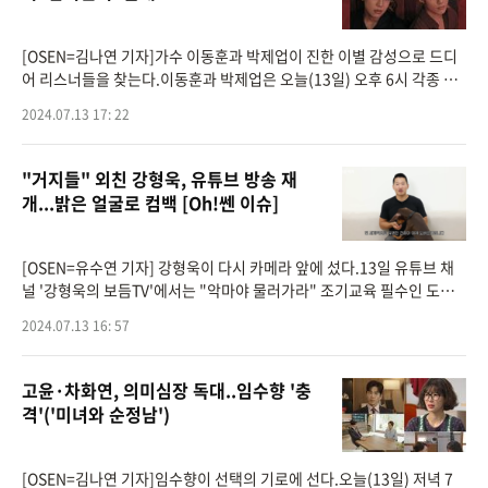
[OSEN=김나연 기자]가수 이동훈과 박제업이 진한 이별 감성으로 드디
어 리스너들을 찾는다.이동훈과 박제업은 오늘(13일) 오후 6시 각종 온
라인 음원사이트를 통해 프로젝트 음원 '참아본다'를 발매한다.발라드
2024.07.13 17: 22
장르의 '참아본다'
"거지들" 외친 강형욱, 유튜브 방송 재
개...밝은 얼굴로 컴백 [Oh!쎈 이슈]
[OSEN=유수연 기자] 강형욱이 다시 카메라 앞에 섰다.13일 유튜브 채
널 '강형욱의 보듬TV'에서는 "악마야 물러가라" 조기교육 필수인 도베
르만"이라는 제목의 영상이 게재됐다.공개된 영상에는 강형욱이 등장한
2024.07.13 16: 57
가운데,
고윤·차화연, 의미심장 독대..임수향 '충
격'('미녀와 순정남')
[OSEN=김나연 기자]임수향이 선택의 기로에 선다.오늘(13일) 저녁 7