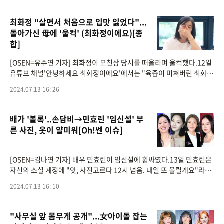
최화정 "살면서 처음으로 입맛 잃었다"...
돌아가신 母에 '울컥' (최화정이에요)[종
합]
[OSEN=유수연 기자] 최화정이 모친상 당시를 떠올리며 울컥했다.12일
유튜브 채널'안녕하세요 최화정이에요'에서는 "육즙이 미쳐버린 최화정
40년 단골 고깃집 (냉면먹고 시작)"이라는 제목의 영상이 게재됐다.공
2024.07.13 16: 26
개된 영상
배가 '볼록'..손담비→민효린 '임신설' 부
른 사진, 옷이 얄미워[Oh!쎈 이슈]
[OSEN=김나연 기자] 배우 민효린이 임신설에 휩싸였다.13일 민효린은
자신의 소셜 계정에 "앗, 사진고르다 12시 넘음. 내일 또 올릴게요"라는
글과 함께 여러 장의사진을 업로드 했다.사진 속 민효린은 탈의실로 보이
2024.07.13 16: 10
는 공간
"사무실 앞 몸무게 공개"...女아이돌 잡는