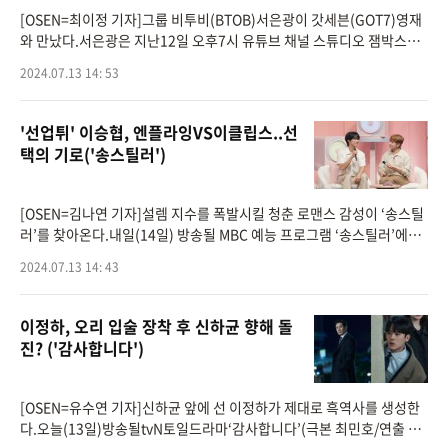
[OSEN=최이정 기자]그룹 비투비(BTOB)서은광이 갓세븐(GOT7)영재
와 만났다.서은광은 지난12일 오후7시 유튜브 채널 스튜디오 잼박스를
통해 공개된'광구석1열' 5화 에피소드에서 영재와 호흡이 척척 맞는 환
2024.07.13 14: 53
상의 케미스트리를 자랑했
'선업튀' 이승협, 엔플라잉VS이클립스..선
택의 기로('송스틸러')
[OSEN=김나연 기자]설렘 지수를 폭발시킬 청춘 로맨스 감성이 ‘송스틸
러’를 찾아온다.내일(14일) 방송될 MBC 예능 프로그램 ‘송스틸러’에서
는 풋풋한 첫사랑의 기억을 소환할 스틸러들의 벅차오르는 무대가 일요
2024.07.13 14: 43
이정하, 오리 입술 장착 후 신하균 향해 돌
진? ('감사합니다')
[OSEN=유수연 기자]신하균 앞에 선 이정하가 제대로 흑역사를 생성한
다.오늘(13일)방송될tvN토일드라마‘감사합니다’(극본 최민호/연출 권