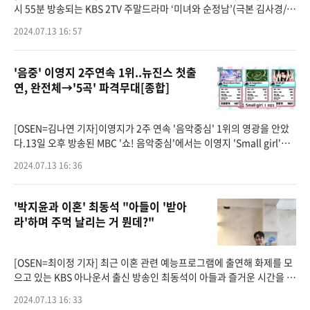
시 55분 방송되는 KBS 2TV 주말드라마 ‘미녀와 순정남’(극본 김사경/
연출 홍석구, 홍은미/ 제작 래몽래인) 33회에서는 공진단(고윤 분)이 위
2024.07.13 16: 57
기에 처한 백미
'음중' 이영지 2주연속 1위..뉴진스 첫출
연, 완전체→'5곡' 파격무대[종합]
[OSEN=김나연 기자]이영지가 2주 연속 '음악중심' 1위의 영광을 안았
다.13일 오후 방송된 MBC '쇼! 음악중심'에서는 이영지 'Small girl'가
라이즈(RIIZE) 'Boom Boom Bass' 에스파(aespa) 'Armageddon'를
2024.07.13 16: 36
제치고 7월 둘째주 1위를 차지했다.이날 방송
'박지윤과 이혼' 최동석 "아들이 '받아
라'하며 주먹 날리는 거 뭔데?"
[OSEN=최이정 기자] 최근 이혼 관련 예능프로그램에 출연해 화제를 모
으고 있는 KBS 아나운서 출신 방송인 최동석이 아들과 즐거운 시간을 가
졌다.최동석은 13일 자신의 SNS에 "아이들과 위대한 쇼맨을 봤다. 마지
2024.07.13 16: 33
막에 이런 자