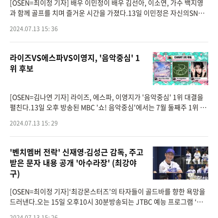
[OSEN=최이정 기자] 배우 이민정이 배우 김선아, 이소연, 가수 백지영
과 함께 골프를 치며 즐거운 시간을 가졌다.13일 이민정은 자신의SNS에
"지영이형과 선아언니 소연이…담주 남자대남자로 다시 붙자 형 ㅋ
2024.07.13 15: 36
ㅋ"이라는
라이즈VS에스파VS이영지, '음악중심' 1
위 후보
[OSEN=김나연 기자] 라이즈, 에스파, 이영지가 '음악중심' 1위 대결을
펼친다.13일 오후 방송된 MBC '쇼! 음악중심'에서는 7월 둘째주 1위 후
보가 공개됐다.이날 공개된 1위 후보에는 라이즈(RIIZE) 'Boom Boom
2024.07.13 15: 29
Bass' 에스파(aespa) 'Armageddon',
'벤치멤버 전락' 신재영∙김성근 감독, 주고
받은 문자 내용 공개 '아수라장' (최강야
구)
[OSEN=최이정 기자]‘최강몬스터즈’의 타자들이 골드바를 향한 욕망을
드러낸다.오는 15일 오후10시 30분방송되는 JTBC 예능 프로그램 ‘최
강야구’ 90회에서 ‘최강몬스터즈’ 타자들은 장시원 단장에게 골드
2024.07.13 15: 26