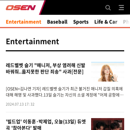
Entertainment
Baseball
Sports
Life & Car
Ph
Entertainment
레드벨벳 슬기 "매니저, 부상 염려해 신발
바꿔줘..옳지못한 판단 죄송" 사과[전문]
[OSEN=김나연 기자] 레드벨벳 슬기가 최근 불거진 매니저 갑질 의혹에
대해 해명 및 사과했다.13일 슬기는 자신의 소셜 계정에 "어제 공항에서
의 일로 매니저님께, 그리고 많은 분들께 실망을 드려 죄송하다"며 장문
2024.07.13 17: 32
의 사
'빌드업' 이동훈·박제업, 오늘(13일) 듀엣
곡 '참아본다' 발매