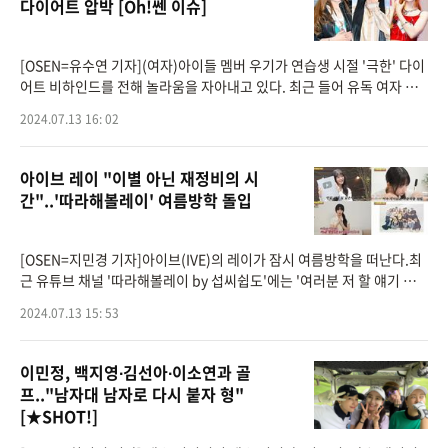
다이어트 압박 [Oh!쎈 이슈]
[OSEN=유수연 기자](여자)아이들 멤버 우기가 연습생 시절 '극한' 다이
어트 비하인드를 전해 놀라움을 자아내고 있다. 최근 들어 유독 여자 아
이돌들의 충격적인 다이어트 비하인드가 쏟아져우려를 자아내고 있다.
2024.07.13 16: 02
지난 12일,유튜
아이브 레이 "이별 아닌 재정비의 시
간"..'따라해볼레이' 여름방학 돌입
[OSEN=지민경 기자]아이브(IVE)의 레이가 잠시 여름방학을 떠난다.최
근 유튜브 채널 '따라해볼레이 by 섭씨쉽도'에는 '여러분 저 할 얘기 있
는데요...'라는 제목의 영상이 게재됐다.영상 속 구독자의 안부를 물으며
2024.07.13 15: 53
기분 좋은 인사를
이민정, 백지영∙김선아∙이소연과 골
프.."남자대 남자로 다시 붙자 형"
[★SHOT!]