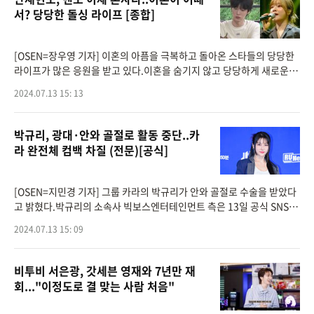
서? 당당한 돌싱 라이프 [종합]
[OSEN=장우영 기자] 이혼의 아픔을 극복하고 돌아온 스타들의 당당한
라이프가 많은 응원을 받고 있다.이혼을 숨기지 않고 당당하게 새로운 출
발에 나서며 응원을 받고 있는 스타들이 금요일 밤을 장식했다. 바로 배
2024.07.13 15: 13
우 안재현과
박규리, 광대·안와 골절로 활동 중단..카
라 완전체 컴백 차질 (전문)[공식]
[OSEN=지민경 기자] 그룹 카라의 박규리가 안와 골절로 수술을 받았다
고 밝혔다.박규리의 소속사 빅보스엔터테인먼트 측은 13일 공식 SNS를
통해 “최근 박규리 배우가 개인 일정 중 광대 골절과 안와 골절을 입어 병
2024.07.13 15: 09
원에 방문
비투비 서은광, 갓세븐 영재와 7년만 재
회..."이정도로 결 맞는 사람 처음"