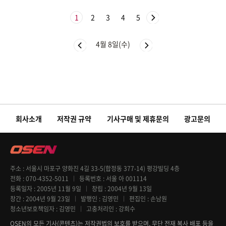
1
2
3
4
5
4월 8일(수)
회사소개
저작권 규약
기사구매 및 제휴문의
광고문의
주소
서울시 마포구 양화진 4길 33-5(합정동 377-14) 평강빌딩 4층
전화
070-4352-5011
등록번호
서울 아 001114
등록일자
2005년 11월 9일
창립
2004년 9월 13일
창간
2004년 9월 23일
발행인
김영민
편집인
손남원
청소년보호책임자
김영민
고충처리인
강희수
OSEN의 모든 기사(콘텐츠)는 저작권법의 보호를 받으며, 무단 전재 복사 배포 등을