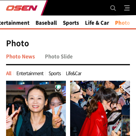
tertainment
Baseball
Sports
Life & Car
Photo
Photo
Photo News
Photo Slide
All
Entertainment
Sports
Life&Car