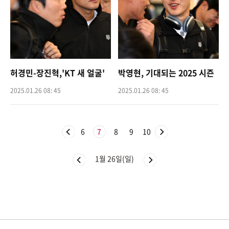
허경민-장진혁,'KT 새 얼굴'
박영현, 기대되는 2025 시즌
2025.01.26 08: 45
2025.01.26 08: 45
6
7
8
9
10
1월 26일(일)