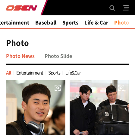
tertainment
Baseball
Sports
Life & Car
Photo
Photo
Photo News
Photo Slide
All
Entertainment
Sports
Life&Car