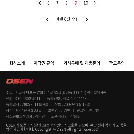
6
7
8
9
10
4월 8일(수)
회사소개
저작권 규약
기사구매 및 제휴문의
광고문의
주소
서울시 마포구 양화진 4길 33-5(합정동 377-14) 평강빌딩 4층
전화
070-4352-5011
등록번호
서울 아 001114
등록일자
2005년 11월 9일
창립
2004년 9월 13일
창간
2004년 9월 23일
발행인
김영민
편집인
손남원
청소년보호책임자
김영민
고충처리인
강희수
OSEN의 모든 기사(콘텐츠)는 저작권법의 보호를 받으며, 무단 전재 복사 배포 등을
엄격히 금지합니다. Copyright @ OSEN All rights reserved.