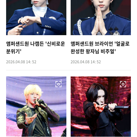
앰퍼샌드원 나캠든 '신비로운
앰퍼샌드원 브라이언 '얼굴로
분위기'
완성한 왕자님 비주얼'
2026.04.08 14: 52
2026.04.08 14: 52