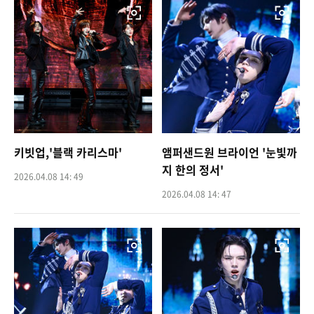
키빗업,'블랙 카리스마'
앰퍼샌드원 브라이언 '눈빛까
지 한의 정서'
2026.04.08 14: 49
2026.04.08 14: 47