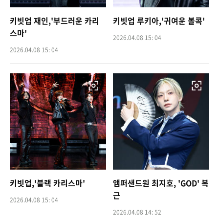
키빗업 재인,'부드러운 카리
키빗업 루키아,'귀여운 볼콕'
스마'
2026.04.08 15: 04
2026.04.08 15: 04
키빗업,'블랙 카리스마'
앰퍼샌드원 최지호, 'GOD' 복
근
2026.04.08 15: 04
2026.04.08 14: 52