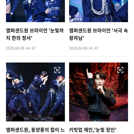
앰퍼샌드원 브라이언 '눈빛까
앰퍼샌드원 브라이언 '사극 속
지 한의 정서'
왕자님'
2026.04.08 14: 47
2026.04.08 14: 47
앰퍼샌드원, 동양풍의 힙이 느
키빗업 재인,'눈빛 장인'