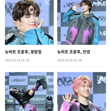
뉴비트 조윤후, 꽃받침
뉴비트 조윤후, 안녕
2025.03.24 16: 58
2025.03.24 16: 58