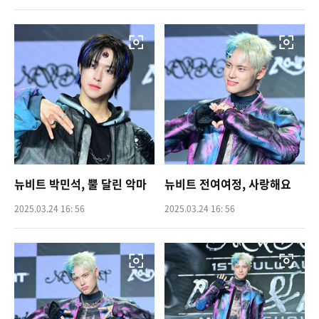
뉴비트 박민석, 뿔 달린 악마
뉴비트 전여여정, 사랑해요
2025.03.24 16: 56
2025.03.24 16: 56