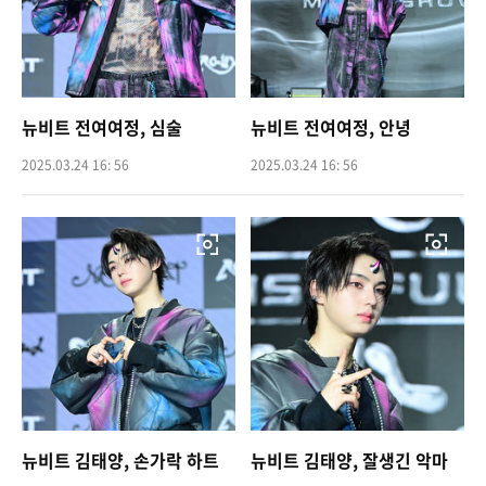
뉴비트 전여여정, 심술
뉴비트 전여여정, 안녕
2025.03.24 16: 56
2025.03.24 16: 56
뉴비트 김태양, 손가락 하트
뉴비트 김태양, 잘생긴 악마