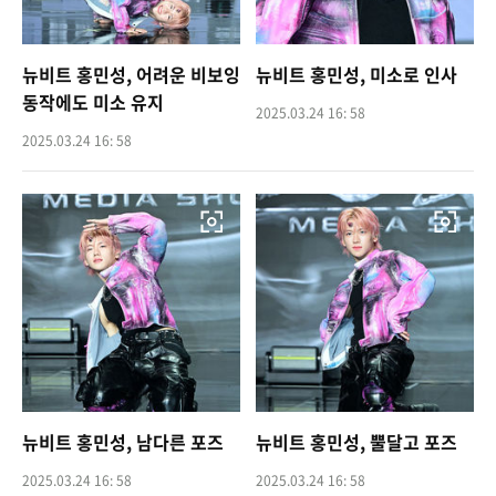
뉴비트 홍민성, 어려운 비보잉
뉴비트 홍민성, 미소로 인사
동작에도 미소 유지
2025.03.24 16: 58
2025.03.24 16: 58
뉴비트 홍민성, 남다른 포즈
뉴비트 홍민성, 뿔달고 포즈
2025.03.24 16: 58
2025.03.24 16: 58