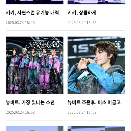
키키, 자연스런 유기농 매력
키키, 상큼하게
2025.03.24 18: 45
2025.03.24 18: 45
뉴비트, 가장 빛나는 소년
뉴비트 조윤후, 미소 머금고
2025.03.24 16: 58
2025.03.24 16: 58