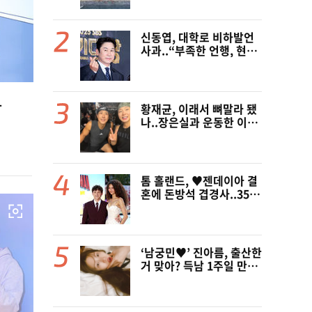
신동엽, 대학로 비하발언
사과..“부족한 언행, 현장
노고 배려 못했다” [전문]
다
황재균, 이래서 뼈말라 됐
나..장은실과 운동한 이유
있었네 '목숨 걸고 추
격'(술래게임)
톰 홀랜드, ♥︎젠데이아 결
혼에 돈방석 겹경사..350
억원 번다 [Oh!llywood]
‘남궁민♥’ 진아름, 출산한
거 맞아? 득남 1주일 만에
근황 공개 ‘여전한 미모’