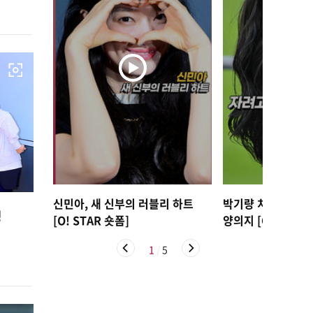
신민아, 새 신부의 러블리 하트
박기량 치어리더, 
닝
[O! STAR 숏폼]
양의지 [O! SPOR
1
/
5