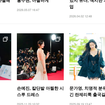
아찔해
홍수현, 아찔하게
있지 유나, 섹시한
업
2026.05.07 16:47
2026.04.02 12:48
손예진, 칼단발 아찔한 시
문가영, 치명적 분
스루 드레스
긴 란제리룩 출국
2025.11.20 10:32
2025.09.19 13:47