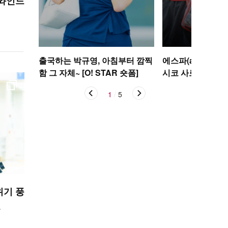
 와인드
출국하는 박규영, 아침부터 깜찍
에스파(aespa) 
함 그 자체~ [O! STAR 숏폼]
시코 사로잡은 태극기
STAR 숏폼]
1
/
5
위기 풍
길