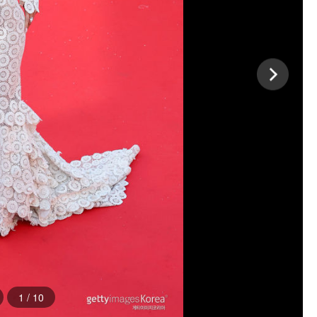
1
/
10