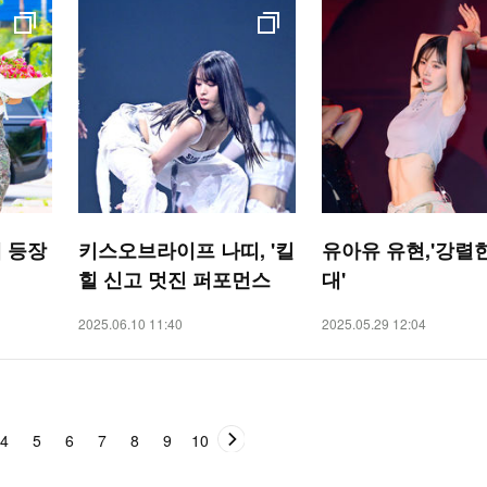
 등장
키스오브라이프 나띠, '킬
유아유 유현,'강렬
힐 신고 멋진 퍼포먼스
대'
2025.06.10 11:40
2025.05.29 12:04
4
5
6
7
8
9
10