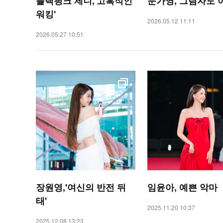
블랙핑크 제니,'고혹적인
문가영, 그림자도 
워킹'
2026.05.12 11:11
2026.05.27 10:51
장원영,'여신의 반전 뒤
임윤아, 예쁜 악마
태'
2025.11.20 10:37
2025.12.08 13:23