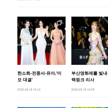
한소희-전종서-유아,'미
부산영화제를 빛내
모 대결'
랙핑크 리사
2025.09.18 16:12
2025.09.18 16:09