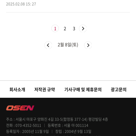
트에서 두 팀이 선택한 챔피언을 다음 세트에서 사용하지 못하도록 금지
2025.02.08 15: 27
되기
1
2
3
2월 8일(토)
회사소개
저작권 규약
기사구매 및 제휴문의
광고문의
주소
서울시 마포구 양화진 4길 33-5(합정동 377-14) 평강빌딩 4층
전화
070-4352-5011
등록번호
서울 아 001114
등록일자
2005년 11월 9일
창립
2004년 9월 13일