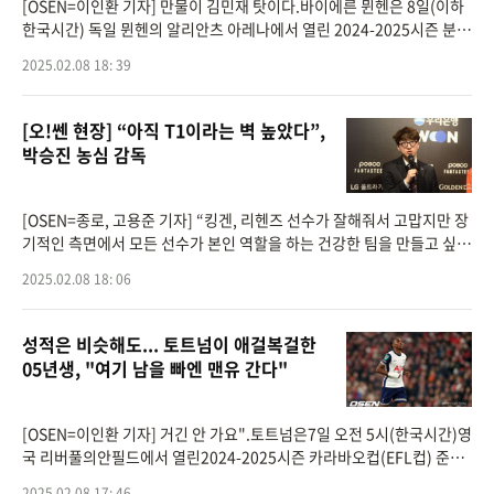
[OSEN=이인환 기자] 만물이 김민재 탓이다.바이에른 뮌헨은 8일(이하
한국시간) 독일 뮌헨의 알리안츠 아레나에서 열린 2024-2025시즌 분데
스리가 21라운드 브레멘과 홈 맞대결에서 3-0 승리를 거뒀다.해리 케인
2025.02.08 18: 39
이페널티킥으로 두 골
[오!쎈 현장] “아직 T1이라는 벽 높았다”,
박승진 농심 감독
[OSEN=종로, 고용준 기자] “킹겐, 리헨즈 선수가 잘해줘서 고맙지만 장
기적인 측면에서 모든 선수가 본인 역할을 하는 건강한 팀을 만들고 싶어
요.”1새트 블리츠크랭크, 2세트 탑 애니비아와 서포터 엘리스 등 ‘킹겐&
2025.02.08 18: 06
r
성적은 비슷해도... 토트넘이 애걸복걸한
05년생, "여기 남을 빠엔 맨유 간다"
[OSEN=이인환 기자] 거긴 안 가요".토트넘은7일 오전 5시(한국시간)영
국 리버풀의안필드에서 열린2024-2025시즌 카라바오컵(EFL컵) 준결
승 2차전에서 리버풀과 맞붙어 0-4로 완패했다.토트넘은 홈에서 열렸던
2025.02.08 17: 46