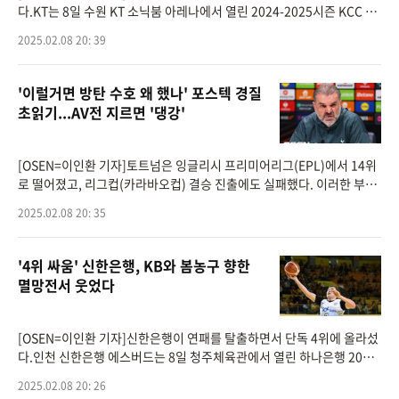
다.KT는 8일 수원 KT 소닉붐 아레나에서 열린 2024-2025시즌 KCC 프
로농구 정규리그 경기에서 원주 DB를 83-76으로 꺾고 시즌 21승 16패
2025.02.08 20: 39
를 기록했다. 반면, 5연패에 빠진 DB는
'이럴거면 방탄 수호 왜 했나' 포스텍 경질
초읽기...AV전 지르면 '댕강'
[OSEN=이인환 기자]토트넘은 잉글리시 프리미어리그(EPL)에서 14위
로 떨어졌고, 리그컵(카라바오컵) 결승 진출에도 실패했다. 이러한 부진
으로 인해 엔지 포스테코글루 감독의 경질 가능성이 거론되고 있다.영국
2025.02.08 20: 35
매체 ‘토트넘
'4위 싸움' 신한은행, KB와 봄농구 향한
멸망전서 웃었다
[OSEN=이인환 기자]신한은행이 연패를 탈출하면서 단독 4위에 올라섰
다.인천 신한은행 에스버드는 8일 청주체육관에서 열린 하나은행 2024-
2025 여자프로농구 정규리그 청주 KB스타즈와의 경기에서 52-46으로
2025.02.08 20: 26
승리하면서 4연패 늪에