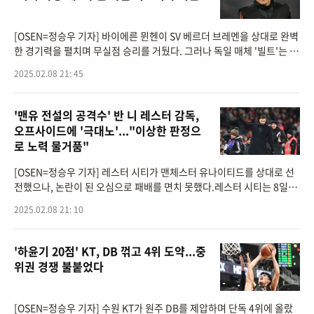
[OSEN=정승우 기자] 바이에른 뮌헨이 SV 베르더 브레멘을 상대로 완벽
한 경기력을 펼치며 무실점 승리를 거뒀다. 그러나 독일 매체 '빌트'는 김
민재(29, 바이에른 뮌헨)를 향해이해할 수 없는 평가를 내렸고, 뱅상 콤
2025.02.08 21: 45
파니(39) 감독이
'맨유 전설의 공격수' 반 니 레스터 감독,
오프사이드에 '극대노'..."이상한 판정으
로 노력 물거품"
[OSEN=정승우 기자] 레스터 시티가 맨체스터 유나이티드를 상대로 선
전했으나, 논란이 된 오심으로 패배를 면치 못했다.레스터 시티는 8일
(한국시간) 영국 맨체스터의 올드 트래포드에서 열린 2024-2025시즌 F
2025.02.08 21: 10
A컵 4라운드(32강) 경기
'하윤기 20점' KT, DB 꺾고 4위 도약...중
위권 경쟁 불붙었다
[OSEN=정승우 기자] 수원 KT가 원주 DB를 제압하며 단독 4위에 올랐