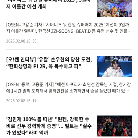
지 이틀간 예선 개최
[OSEN=고용준 기자] ‘서머너즈 워 한일 슈퍼매치 2025’ 예선이 9일까
지 이틀간 열린다. 한국선 ZZI-SOONG·BEAT.D 등 유명 선수 및 인플루
언서 ANGRYBIRD 등 예선에 나섰고, SWC 어드밴티지로 한국 KUROMI
2025.02.08 16: 30
·일본 KANITAMA 본선 직
[오!쎈 인터뷰] ‘유칼’ 손우현의 당찬 도전,
“한화생명과 PI 2R, 꼭 복수하고 파”
[OSEN=종로, 고용준 기자] “예전 아프리카 최연성 감독님 시절, 경기장
에 1시간 일찍 도착해서 맞라인전을 소화하면서 손을 풀었던 때가 있어.
그때는 ‘왜 이렇게까지 하지’라는 생각을 했는데, 지금 돌아보면 좋았던
2025.02.08 16: 17
'김민재 100% 볼 따낸' "뮌헨, 강력한 수
비로 선두 강력하게 증명"... 빌트는 "실수
가 있었다"라며 억까