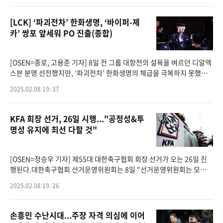
[LCK] ‘파괴전차’ 한화생명, ‘바이퍼-제
카’ 쌍포 앞세워 PO 진출(종합)
[OSEN=종로, 고용준 기자] 8일 전 그룹 대항전의 설욕을 벼르던 디알엑
스븐 분명 선전했지만, ‘파괴전차’ 한화생명의 체급을 극복하지 못했다.
한화생명이 ‘바이퍼’ 박도현과 ‘제카’ 김건우 쌍포의 힘으
2025.02.08 19: 37
KFA 회장 선거, 26일 시행..."공정성&투
명성 유지에 최선 다할 것"
[OSEN=정승우 기자] 제55대 대한축구협회 회장 선거가 오는 26일 진
행된다.대한축구협회 선거운영위원회는 8일 "선거운영위원회는 모든
후보가 동등한 조건에서 경쟁할 수 있도록 공정한 선거 절차를 운영하는
2025.02.08 19: 26
역할을 맡고 있
손흥민 수난시대...주장 자격 의심에 이어