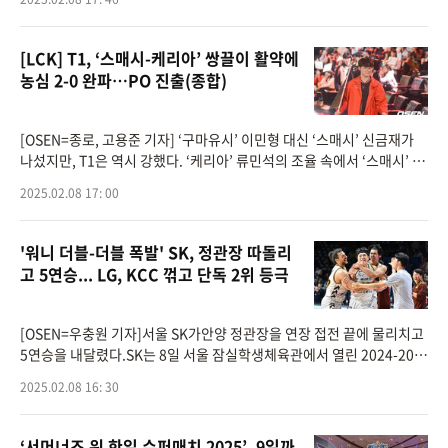
1차전에서 1-0으로 승
[LCK] T1, ‘스매시-케리아’ 쌍끌이 활약에
농심 2-0 완파…PO 진출(종합)
[OSEN=종로, 고용준 기자] ‘구마유시’ 이민형 대신 ‘스매시’ 신금재가
나섰지만, T1은 역시 강했다. ‘케리아’ 류민석의 조율 속에서 ‘스매시’ 신
금재는 자신을 도발한 농심을 인정사정 없이 두들
2025.02.08 17: 00
'워니 더블-더블 폭발' SK, 정관장 따돌리
고 5연승... LG, KCC 꺾고 단독 2위 등극
[OSEN=우충원 기자]서울 SK가안양 정관장을 연장 접전 끝에 물리치고
5연승을 내달렸다.SK는 8일 서울 잠실학생체육관에서 열린 2024-202
5 KCC 프로농구 정규리그 홈 경기에서 정관장에 85-81로 승리했다.SK
2025.02.08 16: 30
는 5연승을 달리며 선두(30승 7
‘서머너즈 워 한일 슈퍼매치 2025’, 9일까