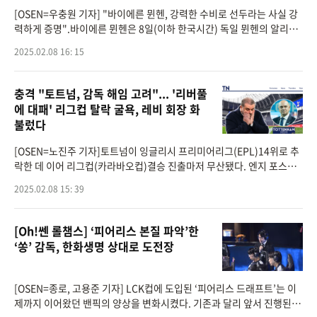
[OSEN=우충원 기자] "바이에른 뮌헨, 강력한 수비로 선두라는 사실 강
력하게 증명".바이에른 뮌헨은 8일(이하 한국시간) 독일 뮌헨의 알리안
츠 아레나에서 열린 2024-2025시즌 분데스리가 21라운드 브레멘과 홈
2025.02.08 16: 15
맞대결에서 3-0
충격 "토트넘, 감독 해임 고려"... '리버풀
에 대패' 리그컵 탈락 굴욕, 레비 회장 화
불렀다
[OSEN=노진주 기자]토트넘이 잉글리시 프리미어리그(EPL)14위로 추
락한 데 이어 리그컵(카라바오컵)결승 진출마저 무산됐다. 엔지 포스테
코글루 감독의 경질설이 대두되고 있지만, 정작 감독은 "(그런 경우는)
2025.02.08 15: 39
생각하지 않는다&
[Oh!쎈 롤챔스] ‘피어리스 본질 파악’한
‘쏭’ 감독, 한화생명 상대로 도전장
[OSEN=종로, 고용준 기자] LCK컵에 도입된 ‘피어리스 드래프트’는 이
제까지 이어왔던 밴픽의 양상을 변화시켰다. 기존과 달리 앞서 진행된 세