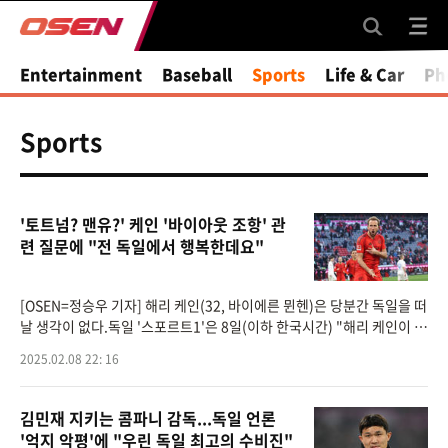
Entertainment
Baseball
Sports
Life & Car
Ph
Sports
'토트넘? 맨유?' 케인 '바이아웃 조항' 관
련 질문에 "전 독일에서 행복한데요"
[OSEN=정승우 기자] 해리 케인(32, 바이에른 뮌헨)은 당분간 독일을 떠
날 생각이 없다.독일 '스포르트1'은 8일(이하 한국시간) "해리 케인이 최
근 계약에 포함됐다고 알려진 바이아웃 조항에 대해 직접 입장을 밝혔
2025.02.08 22: 16
다"라고
김민재 지키는 콤파니 감독...독일 언론
'억지 악평'에 "우린 독일 최고의 수비진"