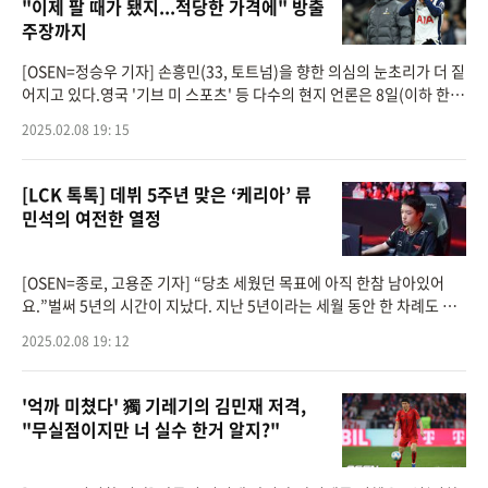
"이제 팔 때가 됐지...적당한 가격에" 방출
주장까지
[OSEN=정승우 기자] 손흥민(33, 토트넘)을 향한 의심의 눈초리가 더 짙
어지고 있다.영국 '기브 미 스포츠' 등 다수의 현지 언론은 8일(이하 한국
시간) "손흥민은 과거와 다르다. 상황이 더 악화되기 전에 매각하는 것이
2025.02.08 19: 15
더 나을
[LCK 톡톡] 데뷔 5주년 맞은 ‘케리아’ 류
민석의 여전한 열정
[OSEN=종로, 고용준 기자] “당초 세웠던 목표에 아직 한참 남아있어
요.”벌써 5년의 시간이 지났다. 지난 5년이라는 세월 동안 한 차례도 빠
짐없이 자신의 존재감을 선보였던 그는 LCK 리그를 대표하는 서포터 임
2025.02.08 19: 12
에도 만족
'억까 미쳤다' 獨 기레기의 김민재 저격,
"무실점이지만 너 실수 한거 알지?"