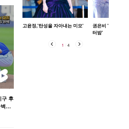
고윤정,'탄성을 자아내는 미모'
권은비 '야구장 더
터밤'
1
/
4
 시구 후
완벽