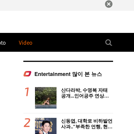
oto
Video
Entertainment 많이 본 뉴스
산다라박, 수영복 자태
공개...인어공주 연상케
하는 비키니+갈색머리
신동엽, 대학로 비하발언
사과..“부족한 언행, 현장
노고 배려 못했다” [전문]