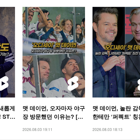
 새롭게
맷 데이먼, 오자마자 야구
맷 데이먼, 놀란 감
 STA
장 방문했던 이유는? [O!
한테만 ‘퍼펙트’ 칭
STAR 숏폼]
해줘 [O! STAR 숏
2026.08.03 19:11
2026.08.03 18:13