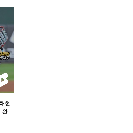
김채현,
 완성
 숏폼]