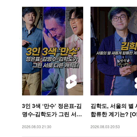
3인 3색 ‘만수’ 정은표-김
김학도, 서울의 별
명수-김학도가 그린 서로
합류한 계기는? [O!
다른 캐릭터 [O! STAR
R 숏폼]
2026.08.03 21:30
2026.08.03 20:53
숏폼]