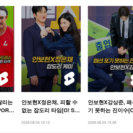
날리는
안보현X정은채, 피할 수
안보현X강상준, 패
PORT
없는 잡도리 타임[O! ST
기 못하는 진이수[O!
AR 숏폼]
AR 숏폼]
2026.08.04 16:13
2026.08.04 15:39