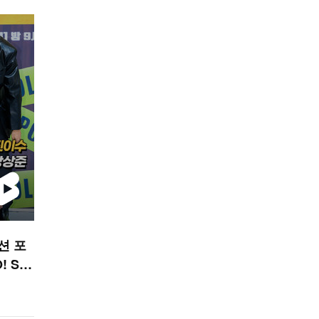
션 포
 ST