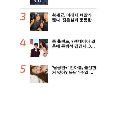
황재균, 이래서 뼈말라
됐나..장은실과 운동한
이유 있었네 '목숨 걸고
추격'(술래게임)
톰 홀랜드, ♥︎젠데이아 결
혼에 돈방석 겹경사..350
억원 번다 [Oh!llywood]
‘남궁민♥’ 진아름, 출산한
거 맞아? 득남 1주일 만
에 근황 공개 ‘여전한 미
모’