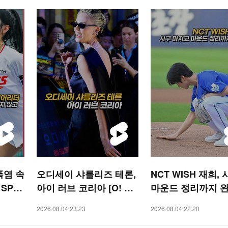
폭염 속
오디세이 샤를리즈 테론,
NCT WISH 재희,
 SPO
아이 러브 코리아 [O! ST
마운드 정리까지 
AR 숏폼]
[O! SPORTS 숏폼]
2026.08.04 23:23
2026.08.04 22:20