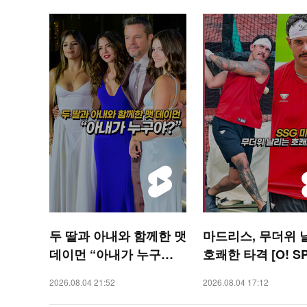
두 딸과 아내와 함께한 맷
마드리스, 무더위 
데이먼 “아내가 누구
호쾌한 타격 [O! S
야?” [O! STAR 숏폼]
S 숏폼]
2026.08.04 21:52
2026.08.04 17:12