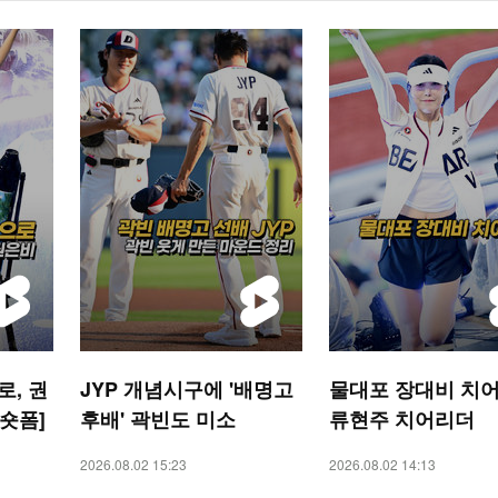
, 권
JYP 개념시구에 '배명고
물대포 장대비 치어
 숏폼]
후배' 곽빈도 미소
류현주 치어리더
2026.08.02 15:23
2026.08.02 14:13