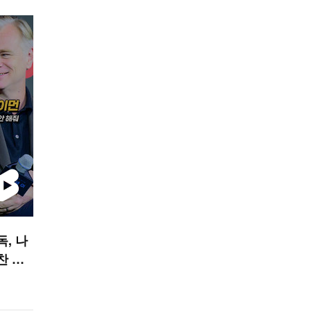
독, 나
찬 안
폼]