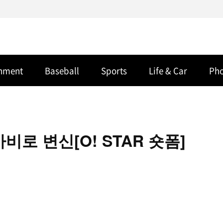
inment
Baseball
Sports
Life & Car
Ph
로 변신[O! STAR 숏폼]