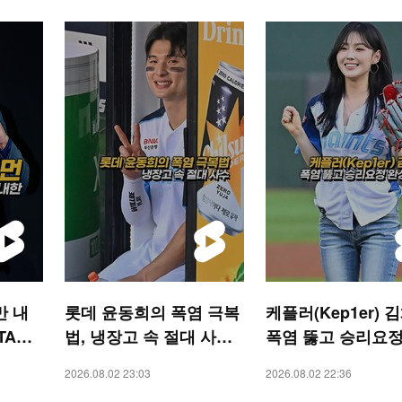
만 내
롯데 윤동희의 폭염 극복
케플러(Kep1er) 
TAR
법, 냉장고 속 절대 사수
폭염 뚫고 승리요정
[O! SPORTS 숏폼]
시구 [O! SPORTS
2026.08.02 23:03
2026.08.02 22:36