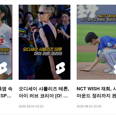
폭염 속
오디세이 샤를리즈 테론,
NCT WISH 재희,
 SPO
아이 러브 코리아 [O! ST
마운드 정리까지 
AR 숏폼]
[O! SPORTS 숏폼]
2026.08.04 23:23
2026.08.04 22:20