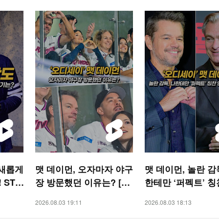
 새롭게
맷 데이먼, 오자마자 야구
맷 데이먼, 놀란 감
 STA
장 방문했던 이유는? [O!
한테만 ‘퍼펙트’ 칭
STAR 숏폼]
해줘 [O! STAR 숏
2026.08.03 19:11
2026.08.03 18:13