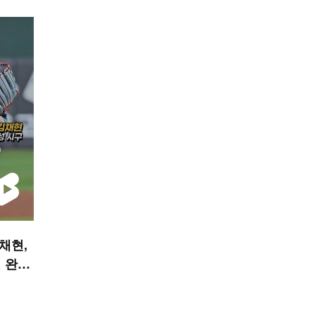
김채현,
 완성
 숏폼]