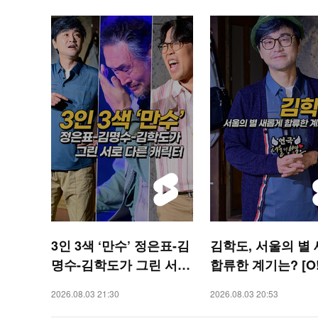
3인 3색 ‘만수’ 정은표-김
김학도, 서울의 별
명수-김학도가 그린 서로
합류한 계기는? [O!
다른 캐릭터 [O! STAR
R 숏폼]
2026.08.03 21:30
2026.08.03 20:53
숏폼]