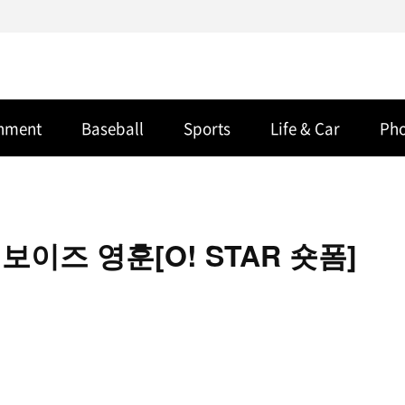
inment
Baseball
Sports
Life & Car
Ph
이즈 영훈[O! STAR 숏폼]