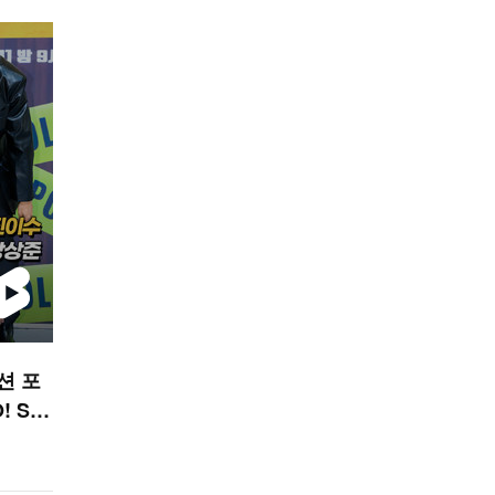
션 포
 ST