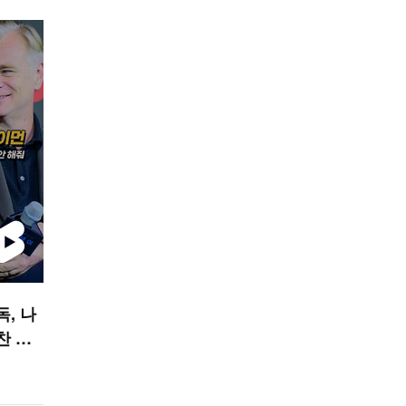
독, 나
찬 안
폼]