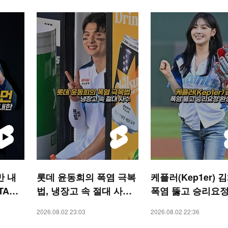
만 내
롯데 윤동희의 폭염 극복
케플러(Kep1er) 
TAR
법, 냉장고 속 절대 사수
폭염 뚫고 승리요정
[O! SPORTS 숏폼]
시구 [O! SPORTS
2026.08.02 23:03
2026.08.02 22:36