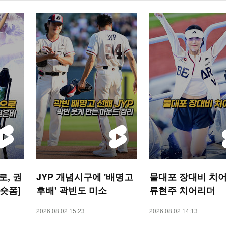
, 권
JYP 개념시구에 '배명고
물대포 장대비 치어
 숏폼]
후배' 곽빈도 미소
류현주 치어리더
2026.08.02 15:23
2026.08.02 14:13