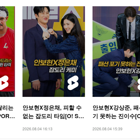
날리는
안보현X정은채, 피할 수
안보현X강상준, 패
PORT
없는 잡도리 타임[O! ST
기 못하는 진이수[O!
AR 숏폼]
AR 숏폼]
2026.08.04 16:13
2026.08.04 15:39