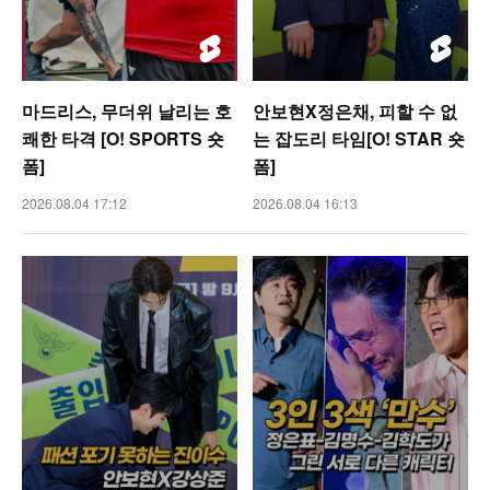
마드리스, 무더위 날리는 호
안보현X정은채, 피할 수 없
쾌한 타격 [O! SPORTS 숏
는 잡도리 타임[O! STAR 숏
폼]
폼]
2026.08.04 17:12
2026.08.04 16:13