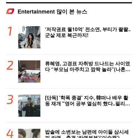
Entertainment 많이 본 뉴스
‘저작권료 월10억’ 전소연, 부티가 좔좔..
군살 제로 복근까지!
류혜영, 고경표 자취방 드나드는 사이였
다 “부모님 마주치고 깜짝 놀라”(나혼자
산다)
[단독] '학폭 종결' 지수, 韓떠나 배우 활
동 재개 "영어 공부 열심히 했다..필리핀
서 많이 배워"(인터뷰)
밥솥에 소변보는 남편에 아이들 삼시세
끼 라면…충격 ‘라면부부’(‘이숙캠’)