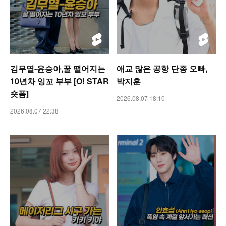
김무열-윤승아,꿀 떨어지는
애교 많은 공항 단종 오빠,
10년차 잉꼬 부부 [O! STAR
박지훈
숏폼]
2026.08.07 18:10
2026.08.07 22:38