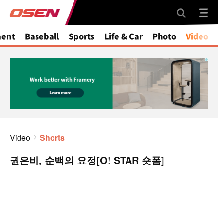
ment
Baseball
Sports
Life & Car
Photo
Video
Video
Shorts
권은비, 순백의 요정[O! STAR 숏폼]