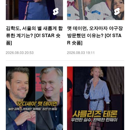
김학도, 서울의 별 새롭게 합
맷 데이먼, 오자마자 야구장
류한 계기는? [O! STAR 숏
방문했던 이유는? [O! STA
폼]
R 숏폼]
2026.08.03 20:53
2026.08.03 19:11