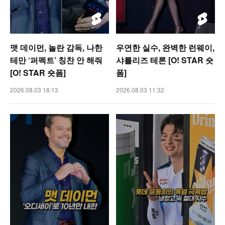
맷 데이먼, 놀란 감독, 나한
우연한 실수, 완벽한 런웨이,
테만 ‘퍼펙트’ 칭찬 안 해줘
샤를리즈 테론 [O! STAR 숏
[O! STAR 숏폼]
폼]
2026.08.03 18:13
2026.08.03 11:32