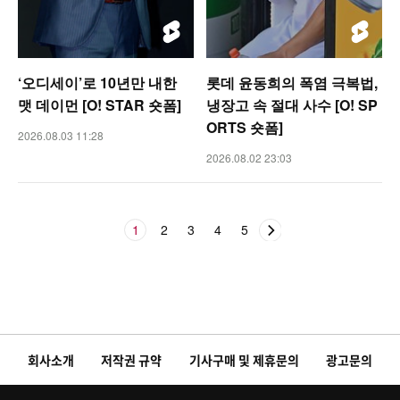
‘오디세이’로 10년만 내한
롯데 윤동희의 폭염 극복법,
맷 데이먼 [O! STAR 숏폼]
냉장고 속 절대 사수 [O! SP
ORTS 숏폼]
2026.08.03 11:28
2026.08.02 23:03
1
2
3
4
5
회사소개
저작권 규약
기사구매 및 제휴문의
광고문의