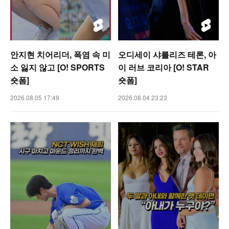
안지현 치어리더, 폭염 속 미
오디세이 샤를리즈 테론, 아
소 잃지 않고 [O! SPORTS
이 러브 코리아 [O! STAR
숏폼]
숏폼]
2026.08.05 17:49
2026.08.04 23:23