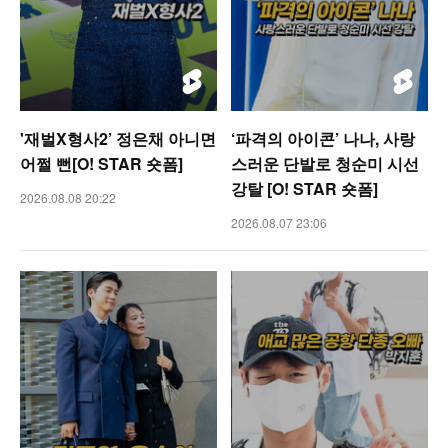
'재벌X형사2’ 정은채 아니면
‘파격의 아이콘’ 나나, 사랑
어쩔 뻔[O! STAR 숏폼]
스러운 단발로 청순미 시선
강탈 [O! STAR 숏폼]
2026.08.08 20:22
2026.08.07 23:06