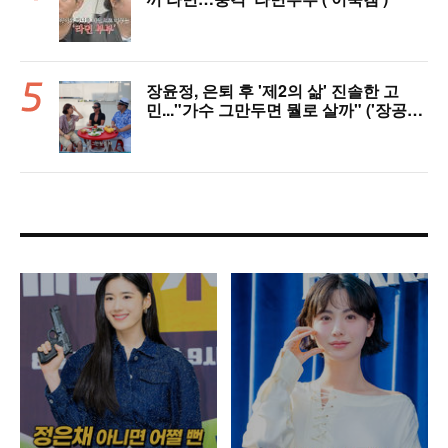
장윤정, 은퇴 후 '제2의 삶' 진솔한 고
민..."가수 그만두면 뭘로 살까" ('장공장
장윤정')