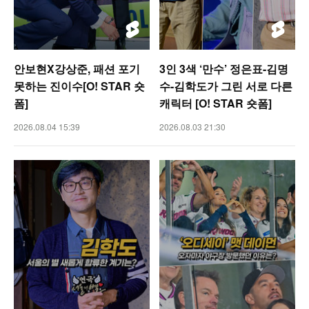
안보현X강상준, 패션 포기
3인 3색 ‘만수’ 정은표-김명
못하는 진이수[O! STAR 숏
수-김학도가 그린 서로 다른
폼]
캐릭터 [O! STAR 숏폼]
2026.08.04 15:39
2026.08.03 21:30