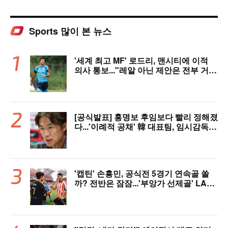
Sports 많이 본 뉴스
'세계 최고 MF' 로드리, 맨시티에 이적
의사 통보..."레알 아닌 제안은 전부 거
절" 구두 합의설까지
[공식발표] 홍명보 후임보다 빨리 정해졌
다...'이례적 공채' 韓 대표팀, 임시감독
데뷔 무대 확정! 9월 A매치 에콰도르·우
루과이와 2연전
'캡틴' 손흥민, 공식전 5경기 연속골 쏠
까? 전반은 잠잠...'부앙가 선제골' LAF
C, 과달라하라와 1-1 전반 종료