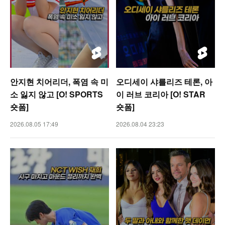
안지현 치어리더, 폭염 속 미
오디세이 샤를리즈 테론, 아
소 잃지 않고 [O! SPORTS
이 러브 코리아 [O! STAR
숏폼]
숏폼]
2026.08.05 17:49
2026.08.04 23:23