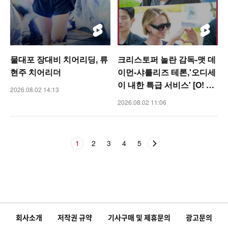
물대포 장대비 치어리딩, 류
크리스토퍼 놀란 감독-맷 데
현주 치어리더
이먼-샤를리즈 테론,'오디세
이 내한 특급 서비스' [O! ST
2026.08.02 14:13
AR 숏폼]
2026.08.02 11:06
1
2
3
4
5
회사소개
저작권 규약
기사구매 및 제휴문의
광고문의