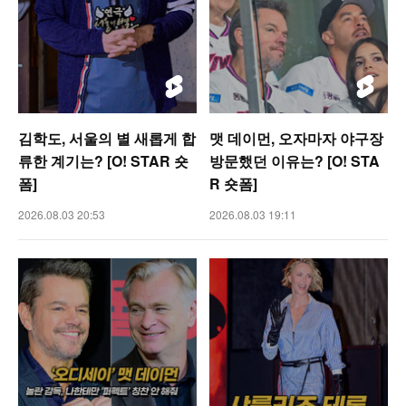
김학도, 서울의 별 새롭게 합
맷 데이먼, 오자마자 야구장
류한 계기는? [O! STAR 숏
방문했던 이유는? [O! STA
폼]
R 숏폼]
2026.08.03 20:53
2026.08.03 19:11