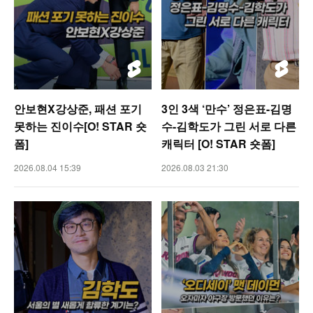
안보현X강상준, 패션 포기
3인 3색 ‘만수’ 정은표-김명
못하는 진이수[O! STAR 숏
수-김학도가 그린 서로 다른
폼]
캐릭터 [O! STAR 숏폼]
2026.08.04 15:39
2026.08.03 21:30