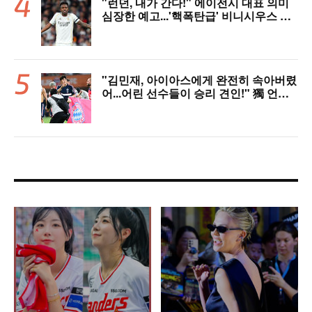
"런던, 내가 간다!" 에이전시 대표 의미
심장한 예고...'핵폭탄급' 비니시우스 아
스날행 불붙었다
"김민재, 아이아스에게 완전히 속아버렸
어...어린 선수들이 승리 견인!" 獨 언론,
냉정한 평가