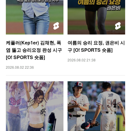
케플러(Kep1er) 김채현, 폭
여름의 승리 요정, 권은비 시
염 뚫고 승리요정 완성 시구
구 [O! SPORTS 숏폼]
[O! SPORTS 숏폼]
2026.08.02 21:38
2026.08.02 22:36