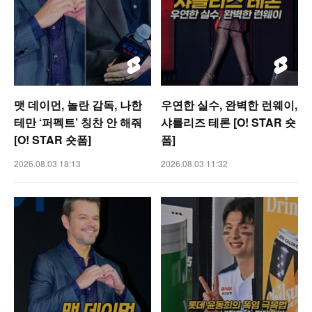
맷 데이먼, 놀란 감독, 나한
우연한 실수, 완벽한 런웨이,
테만 ‘퍼펙트’ 칭찬 안 해줘
샤를리즈 테론 [O! STAR 숏
[O! STAR 숏폼]
폼]
2026.08.03 18:13
2026.08.03 11:32