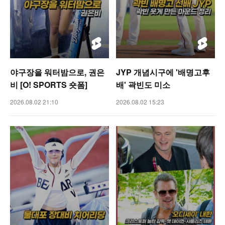
야구장을 워터밤으로, 권은
JYP 개념시구에 '배명고후
비 [O! SPORTS 숏폼]
배' 곽빈도 미소
2026.08.02 21:10
2026.08.02 15:23