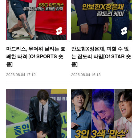
마드리스, 무더위 날리는 호
안보현X정은채, 피할 수 없
쾌한 타격 [O! SPORTS 숏
는 잡도리 타임[O! STAR 숏
폼]
폼]
2026.08.04 17:12
2026.08.04 16:13