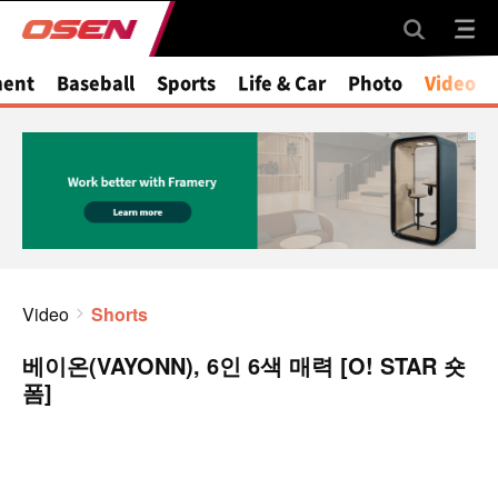
ment
Baseball
Sports
Life & Car
Photo
Video
Video
Shorts
베이온(VAYONN), 6인 6색 매력 [O! STAR 숏
폼]