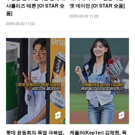
샤를리즈 테론 [O! STAR 숏
맷 데이먼 [O! STAR 숏폼]
폼]
2026.08.03 11:28
2026.08.03 11:32
롯데 윤동희의 폭염 극복법,
케플러(Kep1er) 김채현, 폭