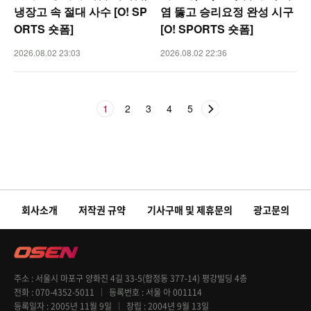
냉장고 속 절대 사수 [O! SP
염 뚫고 승리요정 완성 시구
ORTS 숏폼]
[O! SPORTS 숏폼]
2026.08.02 23:03
2026.08.02 22:36
1
2
3
4
5
회사소개
저작권 규약
기사구매 및 제휴문의
광고문의
주소
서울시 마포구 양화진 4길 33-5(합정동 377-14) 평강빌딩 4층
전화
070-4352-5011
등록번호
서울 아 001114
등록일자
2005년 11월 9일
창립
2004년 9월 13일