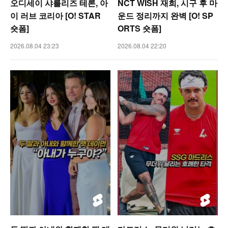
오디세이 샤를리즈 테론, 아
NCT WISH 재희, 시구 후 마
이 러브 코리아 [O! STAR
운드 정리까지 완벽 [O! SP
숏폼]
ORTS 숏폼]
2026.08.04 23:23
2026.08.04 22:20