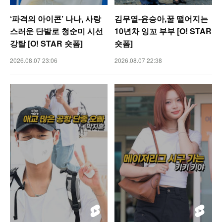
‘파격의 아이콘’ 나나, 사랑
김무열-윤승아,꿀 떨어지는
스러운 단발로 청순미 시선
10년차 잉꼬 부부 [O! STAR
강탈 [O! STAR 숏폼]
숏폼]
2026.08.07 23:06
2026.08.07 22:38