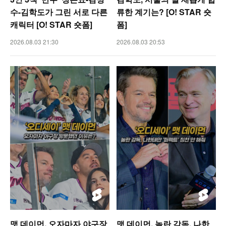
수-김학도가 그린 서로 다른
류한 계기는? [O! STAR 숏
캐릭터 [O! STAR 숏폼]
폼]
2026.08.03 21:30
2026.08.03 20:53
맷 데이먼, 오자마자 야구장
맷 데이먼, 놀란 감독, 나한