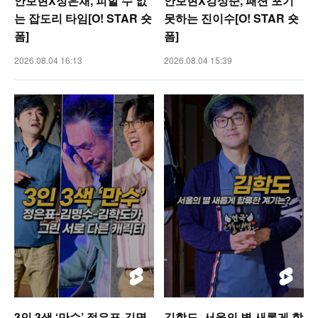
안보현X정은채, 피할 수 없
안보현X강상준, 패션 포기
는 잡도리 타임[O! STAR 숏
못하는 진이수[O! STAR 숏
폼]
폼]
2026.08.04 16:13
2026.08.04 15:39
3인 3색 ‘만수’ 정은표-김명
김학도, 서울의 별 새롭게 합