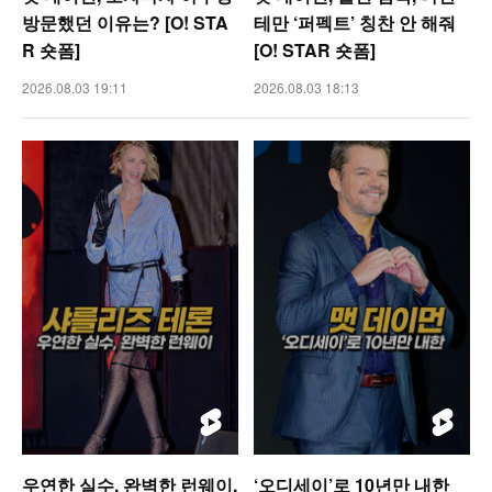
방문했던 이유는? [O! STA
테만 ‘퍼펙트’ 칭찬 안 해줘
R 숏폼]
[O! STAR 숏폼]
2026.08.03 19:11
2026.08.03 18:13
우연한 실수, 완벽한 런웨이,
‘오디세이’로 10년만 내한