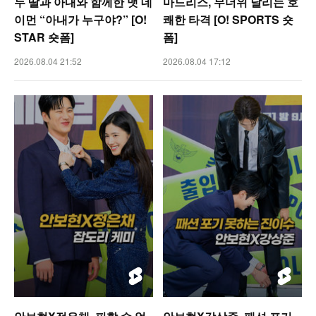
두 딸과 아내와 함께한 맷 데
마드리스, 무더위 날리는 호
이먼 “아내가 누구야?” [O!
쾌한 타격 [O! SPORTS 숏
STAR 숏폼]
폼]
2026.08.04 21:52
2026.08.04 17:12