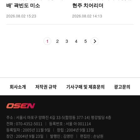
배' 곽빈도 미소
현주 치어리더
2026.08.02 15:23
2026.08.02 14:13
1
2
3
4
5
회사소개
저작권 규약
기사구매 및 제휴문의
광고문의
주소
서울시 마포구 양화진 4길 33-5(합정동 377-14) 평강빌딩 4층
전화
070-4352-5011
등록번호
서울 아 001114
등록일자
2005년 11월 9일
창립
2004년 9월 13일
창간
2004년 9월 23일
발행인
김영민
편집인
손남원