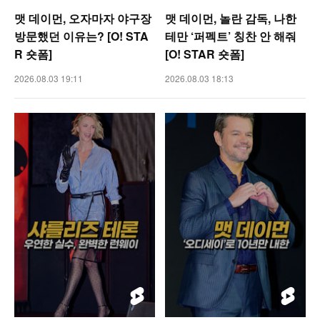
맷 데이먼, 오자마자 야구장
맷 데이먼, 놀란 감독, 나한
방문했던 이유는? [O! STA
테만 ‘퍼펙트’ 칭찬 안 해줘
R 숏폼]
[O! STAR 숏폼]
2026.08.03 19:11
2026.08.03 18:13