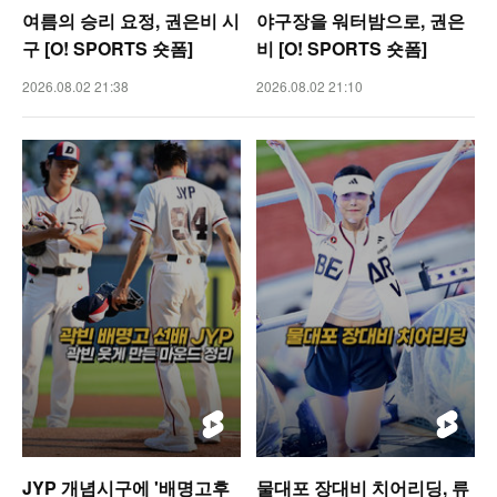
여름의 승리 요정, 권은비 시
야구장을 워터밤으로, 권은
구 [O! SPORTS 숏폼]
비 [O! SPORTS 숏폼]
2026.08.02 21:38
2026.08.02 21:10
JYP 개념시구에 '배명고후
물대포 장대비 치어리딩, 류