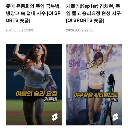
롯데 윤동희의 폭염 극복법,
케플러(Kep1er) 김채현, 폭
냉장고 속 절대 사수 [O! SP
염 뚫고 승리요정 완성 시구
ORTS 숏폼]
[O! SPORTS 숏폼]
2026.08.02 23:03
2026.08.02 22:36