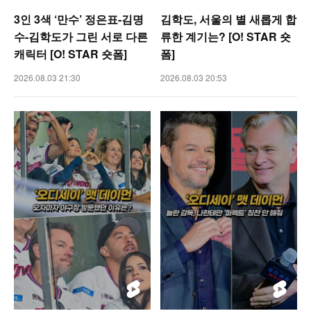
3인 3색 ‘만수’ 정은표-김명
김학도, 서울의 별 새롭게 합
수-김학도가 그린 서로 다른
류한 계기는? [O! STAR 숏
캐릭터 [O! STAR 숏폼]
폼]
2026.08.03 21:30
2026.08.03 20:53