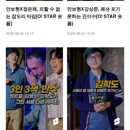
안보현X정은채, 피할 수 없
안보현X강상준, 패션 포기
는 잡도리 타임[O! STAR 숏
못하는 진이수[O! STAR 숏
폼]
폼]
2026.08.04 16:13
2026.08.04 15:39