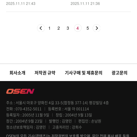
대 [O! STAR]
2025.11.11 21:43
2025.11.11 21:36
1
2
3
4
5
회사소개
저작권 규약
기사구매 및 제휴문의
광고문의
주소
서울시 마포구 양화진 4길 33-5(합정동 377-14) 평강빌딩 4층
전화
070-4352-5011
등록번호
서울 아 001114
등록일자
2005년 11월 9일
창립
2004년 9월 13일
창간
2004년 9월 23일
발행인
김영민
편집인
손남원
청소년보호책임자
김영민
고충처리인
강희수
OSEN의 모든 기사(콘텐츠)는 저작권법의 보호를 받으며, 무단 전재 복사 배포 등을