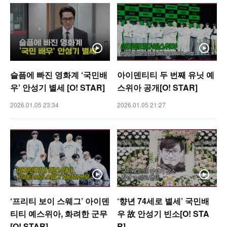
슬픔에 빠진 영화계 ‘국민배
아이덴티티 두 번째 유닛 예
우’ 안성기 별세 [O! STAR]
스위아 공개[O! STAR]
2026.01.05 23:34
2026.01.05 21:27
‘프리티 보이 스웨그’ 아이덴
‘향년 74세로 별세’ 국민배
티티 예스위아, 화려한 군무
우 故 안성기 빈소[O! STA
[O! STAR]
R]