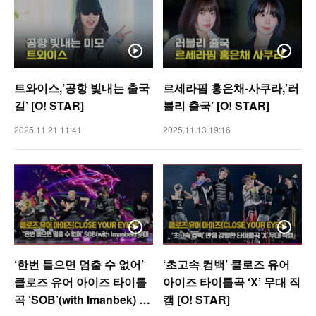
트와이스,’공항 빛내는 출국
르세라핌 홍은채-사쿠라,’러
길’ [O! STAR]
블리 출국’ [O! STAR]
2025.11.21 11:41
2025.11.13 19:16
‘한번 들으면 멈출 수 없어’
‘초고속 컴백’ 클로즈 유어
클로즈 유어 아이즈 타이틀
아이즈 타이틀곡 ‘X’ 무대 직
곡 ‘SOB’(with Imanbek) 무
캠 [O! STAR]