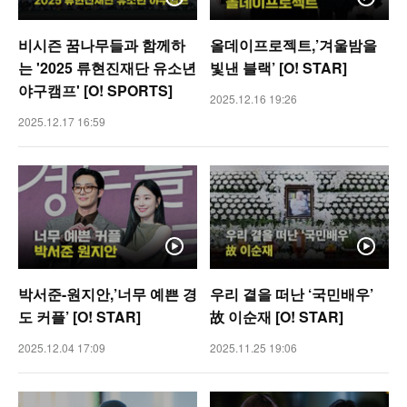
비시즌 꿈나무들과 함께하
올데이프로젝트,’겨울밤을
는 '2025 류현진재단 유소년
빛낸 블랙’ [O! STAR]
야구캠프' [O! SPORTS]
2025.12.16 19:26
2025.12.17 16:59
박서준-원지안,’너무 예쁜 경
우리 곁을 떠난 ‘국민배우’
도 커플’ [O! STAR]
故 이순재 [O! STAR]
2025.12.04 17:09
2025.11.25 19:06