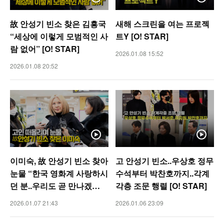
故 안성기 빈소 찾은 김흥국
새해 스크린을 여는 프로젝
“세상에 이렇게 모범적인 사
트Y [O! STAR]
람 없어” [O! STAR]
2026.01.08 15:52
2026.01.08 20:52
이미숙, 故 안성기 빈소 찾아
고 안성기 빈소..우상호 정무
눈물 “한국 영화계 사랑하시
수석부터 박찬호까지..각계
던 분..우리도 곧 만나겠
각층 조문 행렬 [O! STAR]
죠”[O! STAR 숏폼]
2026.01.07 21:43
2026.01.06 23:09