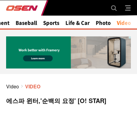
ment
Baseball
Sports
Life & Car
Photo
Video
Video
VIDEO
에스파 윈터,'순백의 요정' [O! STAR]