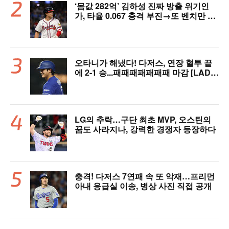
‘몸값 282억’ 김하성 진짜 방출 위기인
가, 타율 0.067 충격 부진→또 벤치만 달
궜다…1위 애틀랜타도 2연패 수렁
오타니가 해냈다! 다저스, 연장 혈투 끝
에 2-1 승...패패패패패패패 마감 [LAD
리뷰]
LG의 추락…구단 최초 MVP, 오스틴의
꿈도 사라지나, 강력한 경쟁자 등장하다
충격! 다저스 7연패 속 또 악재…프리먼
아내 응급실 이송, 병상 사진 직접 공개