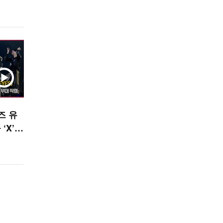
즈 유
‘X’
R]