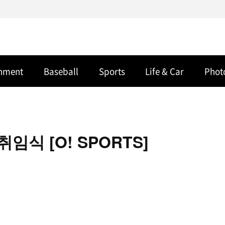
inment
Baseball
Sports
Life & Car
Phot
임식 [O! SPORTS]