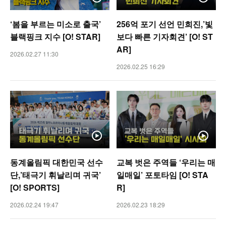
‘봄을 부르는 미소로 출국’
256억 포기 선언 민희진,’빛
블랙핑크 지수 [O! STAR]
보다 빠른 기자회견’ [O! ST
AR]
2026.02.27 11:30
2026.02.25 16:29
동계올림픽 대한민국 선수
교복 벗은 주역들 ‘우리는 매
단,’태극기 휘날리며 귀국’
일매일’ 포토타임 [O! STA
[O! SPORTS]
R]
2026.02.24 19:47
2026.02.23 18:29