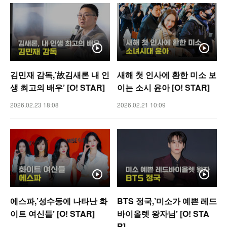
김민재 감독,’故김새론 내 인
새해 첫 인사에 환한 미소 보
생 최고의 배우’ [O! STAR]
이는 소시 윤아 [O! STAR]
2026.02.23 18:08
2026.02.21 10:09
에스파,’성수동에 나타난 화
BTS 정국,’미소가 예쁜 레드
이트 여신들’ [O! STAR]
바이올렛 왕자님’ [O! STA
R]