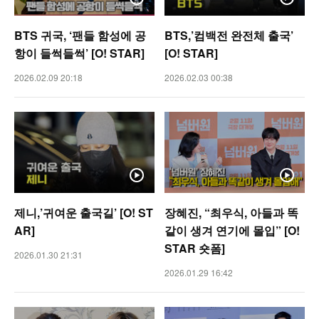
BTS 귀국, ‘팬들 함성에 공
BTS,’컴백전 완전체 출국’
항이 들썩들썩’ [O! STAR]
[O! STAR]
2026.02.09 20:18
2026.02.03 00:38
제니,’귀여운 출국길’ [O! ST
장혜진, “최우식, 아들과 똑
AR]
같이 생겨 연기에 몰입” [O!
STAR 숏폼]
2026.01.30 21:31
2026.01.29 16:42