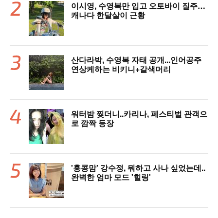
이시영, 수영복만 입고 오토바이 질주…
캐나다 한달살이 근황
산다라박, 수영복 자태 공개...인어공주
연상케하는 비키니+갈색머리
워터밤 찢더니..카리나, 페스티벌 관객으
로 깜짝 등장
'홍콩맘' 강수정, 뭐하고 사나 싶었는데..
완벽한 엄마 모드 '힐링'