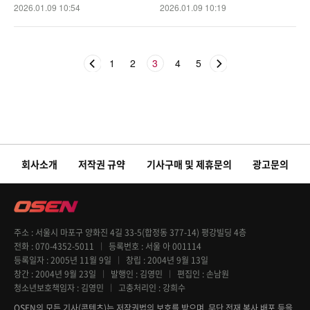
S]
2026.01.09 10:54
2026.01.09 10:19
1
2
3
4
5
회사소개
저작권 규약
기사구매 및 제휴문의
광고문의
주소
서울시 마포구 양화진 4길 33-5(합정동 377-14) 평강빌딩 4층
전화
070-4352-5011
등록번호
서울 아 001114
등록일자
2005년 11월 9일
창립
2004년 9월 13일
창간
2004년 9월 23일
발행인
김영민
편집인
손남원
청소년보호책임자
김영민
고충처리인
강희수
OSEN의 모든 기사(콘텐츠)는 저작권법의 보호를 받으며, 무단 전재 복사 배포 등을