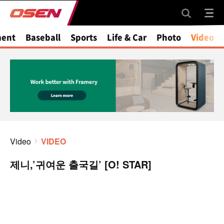
ment
Baseball
Sports
Life & Car
Photo
Video
Video
VIDEO
제니,’귀여운 출국길’ [O! STAR]