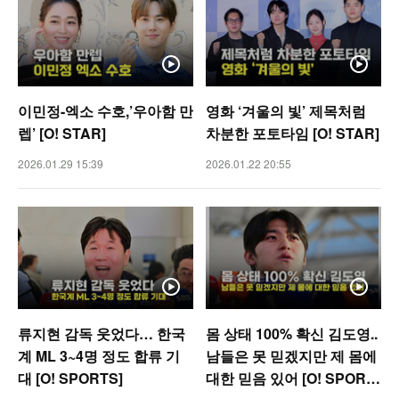
이민정-엑소 수호,’우아함 만
영화 ‘겨울의 빛’ 제목처럼
렙’ [O! STAR]
차분한 포토타임 [O! STAR]
2026.01.29 15:39
2026.01.22 20:55
류지현 감독 웃었다… 한국
몸 상태 100% 확신 김도영..
계 ML 3~4명 정도 합류 기
남들은 못 믿겠지만 제 몸에
대 [O! SPORTS]
대한 믿음 있어 [O! SPORT