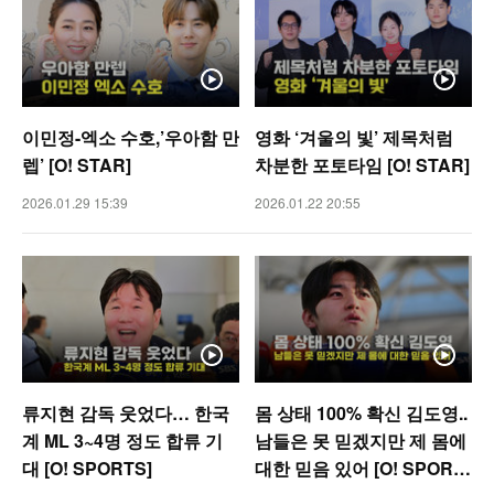
이민정-엑소 수호,’우아함 만
영화 ‘겨울의 빛’ 제목처럼
렙’ [O! STAR]
차분한 포토타임 [O! STAR]
2026.01.29 15:39
2026.01.22 20:55
류지현 감독 웃었다… 한국
몸 상태 100% 확신 김도영..
계 ML 3~4명 정도 합류 기
남들은 못 믿겠지만 제 몸에
대 [O! SPORTS]
대한 믿음 있어 [O! SPORT