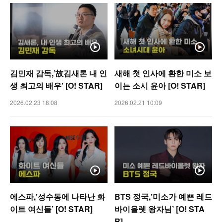
김민재 감독,’故김새론 내 인
새해 첫 인사에 환한 미소 보
생 최고의 배우’ [O! STAR]
이는 소시 윤아 [O! STAR]
2026.02.23 18:08
2026.02.21 10:09
에스파,’성수동에 나타난 화
BTS 정국,’미소가 예쁜 레드
이트 여신들’ [O! STAR]
바이올렛 왕자님’ [O! STA
R]