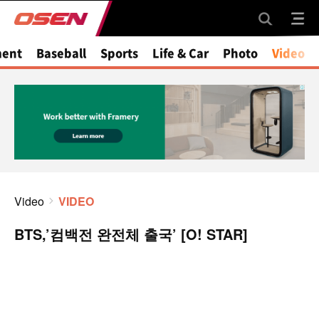
ment
Baseball
Sports
Life & Car
Photo
Video
Video
VIDEO
BTS,’컴백전 완전체 출국’ [O! STAR]