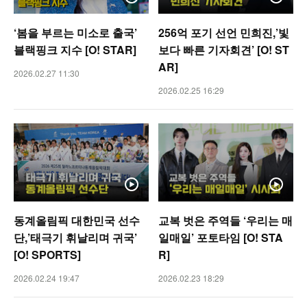
‘봄을 부르는 미소로 출국’
256억 포기 선언 민희진,’빛
블랙핑크 지수 [O! STAR]
보다 빠른 기자회견’ [O! ST
AR]
2026.02.27 11:30
2026.02.25 16:29
동계올림픽 대한민국 선수
교복 벗은 주역들 ‘우리는 매
단,’태극기 휘날리며 귀국’
일매일’ 포토타임 [O! STA
[O! SPORTS]
R]
2026.02.24 19:47
2026.02.23 18:29