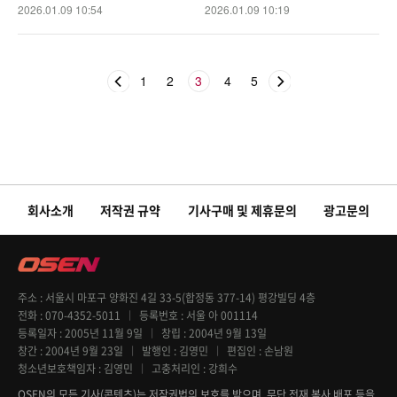
S]
2026.01.09 10:54
2026.01.09 10:19
1
2
3
4
5
회사소개
저작권 규약
기사구매 및 제휴문의
광고문의
주소
서울시 마포구 양화진 4길 33-5(합정동 377-14) 평강빌딩 4층
전화
070-4352-5011
등록번호
서울 아 001114
등록일자
2005년 11월 9일
창립
2004년 9월 13일
창간
2004년 9월 23일
발행인
김영민
편집인
손남원
청소년보호책임자
김영민
고충처리인
강희수
OSEN의 모든 기사(콘텐츠)는 저작권법의 보호를 받으며, 무단 전재 복사 배포 등을