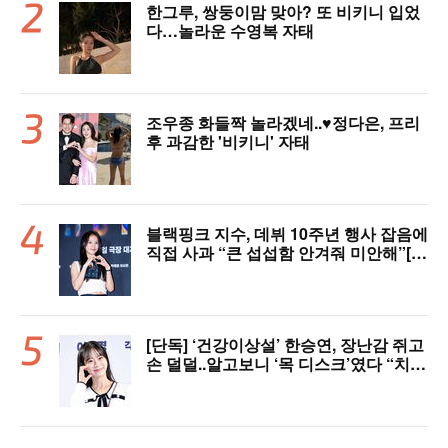
한그루, 쌍둥이맘 맞아? 또 비키니 입었
다…놀라운 수영복 자태
조우종 화들짝 놀라겠네..♥정다은, 프리
후 과감한 '비키니' 자태
블랙핑크 지수, 데뷔 10주년 행사 잡음에
직접 사과 “큰 섭섭함 안겨줘 미안해”[핫
피플]
[단독] ‘건강이상설’ 한승연, 장난감 쥐고
손 덜덜..알고보니 ‘목 디스크’였다 “치료
중”