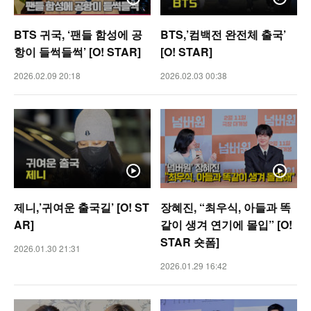
BTS 귀국, ‘팬들 함성에 공
BTS,’컴백전 완전체 출국’
항이 들썩들썩’ [O! STAR]
[O! STAR]
2026.02.09 20:18
2026.02.03 00:38
제니,’귀여운 출국길’ [O! ST
장혜진, “최우식, 아들과 똑
AR]
같이 생겨 연기에 몰입” [O!
STAR 숏폼]
2026.01.30 21:31
2026.01.29 16:42