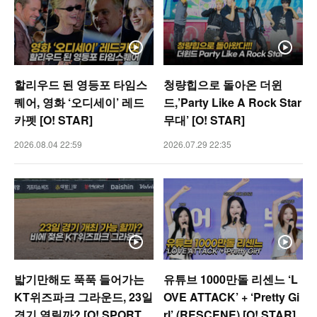
할리우드 된 영등포 타임스
청량힙으로 돌아온 더윈
퀘어, 영화 ‘오디세이’ 레드
드,’Party Like A Rock Star
카펫 [O! STAR]
무대’ [O! STAR]
2026.08.04 22:59
2026.07.29 22:35
밟기만해도 푹푹 들어가는
유튜브 1000만돌 리센느 ‘L
KT위즈파크 그라운드, 23일
OVE ATTACK’ + ‘Pretty Gi
경기 열릴까? [O! SPORTS
rl’ (RESCENE) [O! STAR]