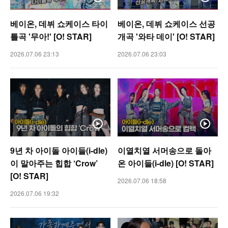
베이온, 데뷔 쇼케이스 타이
베이온, 데뷔 쇼케이스 선공
틀곡 '무아!' [O! STAR]
개곡 '와타 데이' [O! STAR]
2026.07.06 23:13
2026.07.06 23:03
9년 차 아이돌 아이들(i-dle)
이열치열 서머송으로 돌아
이 말아주는 힙합 ‘Crow’
온 아이들(i-dle) [O! STAR]
[O! STAR]
2026.07.06 18:58
2026.07.06 19:32