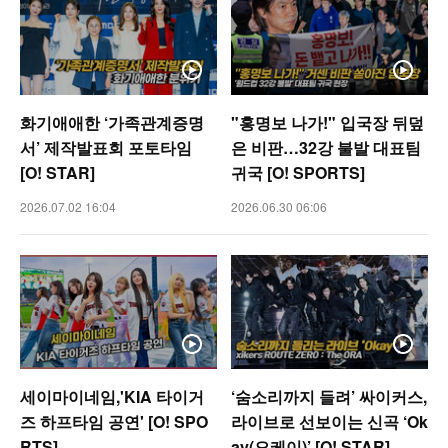
화기애애한 ‘가족관계증명
"홍명보 나가!" 입국장 뒤덮
서’ 제작발표회 포토타임
은 비판…32강 불발 대표팀
[O! STAR]
귀국 [O! SPORTS]
2026.07.02 16:04
2026.06.30 06:06
세이마이네임,'KIA 타이거
‘숨소리까지 들려’ 싸이커스,
즈 하프타임 공연' [O! SPO
라이브로 선보이는 신곡 ‘Ok
RTS]
ay(오케이)’ [O! STAR]