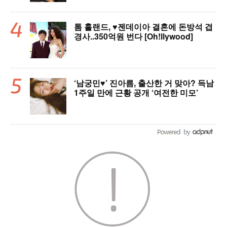
톰 홀랜드, ♥︎젠데이아 결혼에 돈방석 겹
경사..350억원 번다 [Oh!llywood]
‘남궁민♥’ 진아름, 출산한 거 맞아? 득남
1주일 만에 근황 공개 ‘여전한 미모’