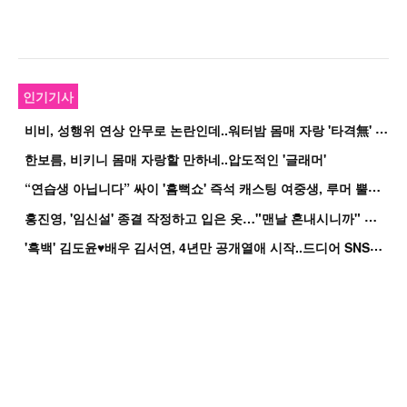
인기기사
비
비, 성행위 연상 안무로 논란인데..워터밤 몸매 자랑 '타격無' 근황
한보름, 비키니 몸매 자랑할 만하네..압도적인 '글래머'
“
연습생 아닙니다” 싸이 '흠뻑쇼' 즉석 캐스팅 여중생, 루머 뿔났다[Oh!쎈 이...
홍
진영, '임신설' 종결 작정하고 입은 옷…"맨날 혼내시니까" 억울
'
흑백' 김도윤♥배우 김서연, 4년만 공개열애 시작..드디어 SNS에 노출 [핫피...