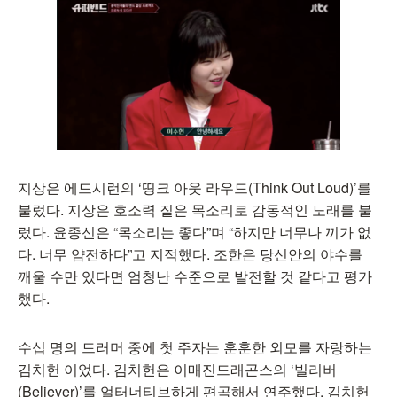
지상은 에드시런의 ‘띵크 아웃 라우드(Think Out Loud)’를
불렀다. 지상은 호소력 짙은 목소리로 감동적인 노래를 불
렀다. 윤종신은 “목소리는 좋다”며 “하지만 너무나 끼가 없
다. 너무 얌전하다”고 지적했다. 조한은 당신안의 야수를
깨울 수만 있다면 엄청난 수준으로 발전할 것 같다고 평가
했다.
수십 명의 드러머 중에 첫 주자는 훈훈한 외모를 자랑하는
김치헌 이었다. 김치헌은 이매진드래곤스의 ‘빌리버
(Believer)’를 얼터너티브하게 편곡해서 연주했다. 김치헌