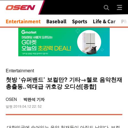
Mute
Entertainment
Baseball
Sports
Life & Car
Ph
Entertainment
첫방 ‘슈퍼밴드’ 보컬만? 기타→첼로 음악천재
총출동..역대급 귀호강 오디션[종합]
OSEN
박판석 기자
발행 2019.04.12 22: 52
대한민국에 숨어있는 음악 천재들이 아직도 남았다. 보컬,