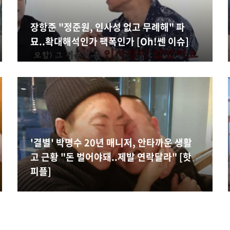
장항준 "정준원, 인사성 없고 무례해" 파
묘..확대해석인가 팩폭인가 [Oh!쎈 이슈]
'결별' 박명수 20년 매니저, 안타까운 생활
고 근황 "돈 벌어야돼..제발 연락달라" [핫
피플]