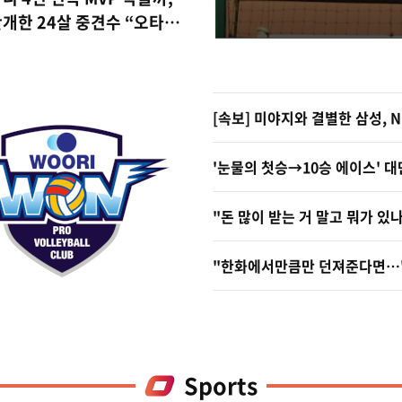
다투던 위치에서 3위로
개한 24살 중견수 “오타니
산과 KIA가 1.5경
거론되니 인정받는 것 같아”
즌 초
[속보] 미야지와 결별한 삼성, 
'눈물의 첫승→10승 에이스' 대
"한화에서만큼만 던져준다면…" 
Sports