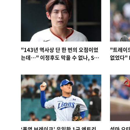
"143년 역사상 단 한 번의 오점이었
"트레이
는데…" 이정후도 막을 수 없나, SF
없었다" 
'100패 대망신' 위기감 고조
저스한테
‘폭염 브레이크’ 유일한 1군 엔트리
설마 오타