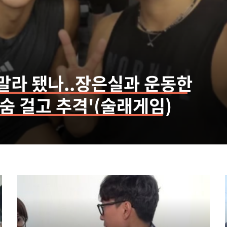
말라 됐나..장은실과 운동한
숨 걸고 추격'(술래게임)