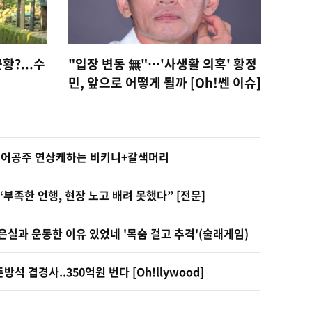
황?...수
"입장 변동 無"…'사생활 의혹' 황정
민, 앞으로 어떻게 될까 [Oh!쎈 이슈]
.인어공주 연상케하는 비키니+갈색머리
“부족한 언행, 현장 노고 배려 못했다” [전문]
은실과 운동한 이유 있었네 '목숨 걸고 추격'(술래게임)
석 겹경사..350억원 번다 [Oh!llywood]