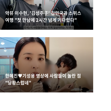
악뮤 이수현, '김성주子' 김민국과 스위스
여행 "첫 만남에 2시간 넘게 기다렸다"
한혜진♥︎기성용 영상에 사람들이 놀란 점
"당황스럽네"