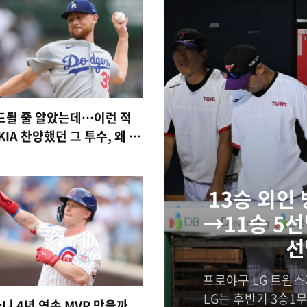
드될 줄 알았는데…이런 적
KIA 찬양했던 그 투수, 왜 다
 감동했나
13승 외인
→11승 5선
선
프로야구 LG 트윈스가
LG는 후반기 3승1무
니 4년 연속 MVP 막을까,