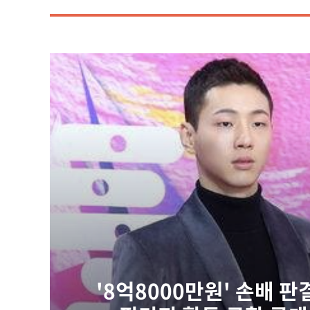
'8억8000만원' 손배 판