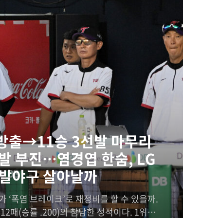
 방출→11승 3선발 마무리
발 부진…염경엽 한숨, LG
발야구 살아날까
 ‘폭염 브레이크’로 재정비를 할 수 있을까.
12패(승률 .200)의 참담한 성적이다. 1위를