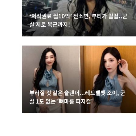
‘저작권료 월10억’ 전소연, 부티가 좔좔..군
살 제로 복근까지!
부러질 것 같은 슬렌더...레드벨벳 조이, 군
살 1도 없는 '뼈마름 피지컬'