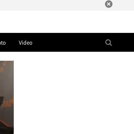
oto
Video