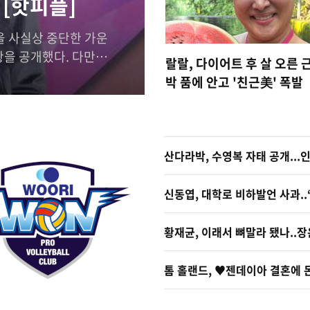
 [핫피플]
을 사실상 중단한 가운
을 공개했다. 다만 과
랄랄, 다이어트 후 살 오른 근
어지고 있다.지수는 6
박 품에 안고 '친근美' 폭발
함께 필리핀의 한 유명
.사진 속 지수는 환한
...
산다라박, 수영복 자태 공개..
신동엽, 대학로 비하발언 사과..
황재균, 이래서 뼈말라 됐나..장
톰 홀랜드, ♥︎젠데이아 결혼에 돈방