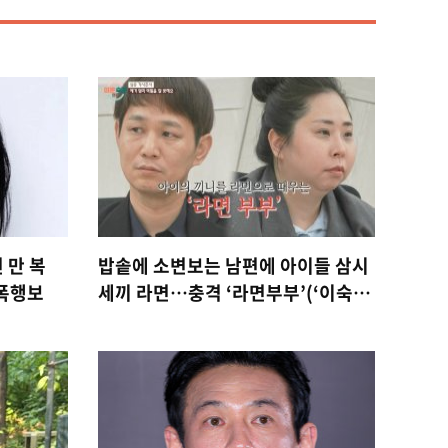
 만 복
밥솥에 소변보는 남편에 아이들 삼시
광폭행보
세끼 라면…충격 ‘라면부부’(‘이숙
캠’)