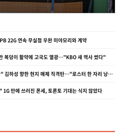
 추락했고, 3위 자리도 위태롭다. 4~5위 두
기와 2경기 차이로 따라붙었다. LG는 타선은 시
반부터 무기력했다. 오스틴을...
NPB 22G 연속 무실점 우완 미야모리와 계약
만 복덩이 활약에 고국도 열광…"KBO 새 역사 썼다"
"돈 많이 받는 거 말고 뭐가 있나" 김하성 향한 현지 매체 직격탄…"로스터 한 자리 낭비" 날선 비판
1G 만에 쓰러진 폰세, 토론토 기대는 식지 않았다