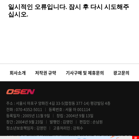
회사소개
저작권 규약
기사구매 및 제휴문의
광고문의
주소
서울시 마포구 양화진 4길 33-5(합정동 377-14) 평강빌딩 4층
전화
070-4352-5011
등록번호
서울 아 001114
등록일자
2005년 11월 9일
창립
2004년 9월 13일
창간
2004년 9월 23일
발행인
김영민
편집인
손남원
청소년보호책임자
김영민
고충처리인
강희수
OSEN의 모든 기사(콘텐츠)는 저작권법의 보호를 받으며, 무단 전재 복사 배포 등을