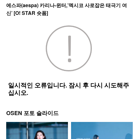
에스파(aespa) 카리나-윈터,’멕시코 사로잡은 태극기 여
신’ [O! STAR 숏폼]
OSEN 포토 슬라이드