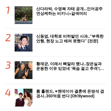
산다라박, 수영복 자태 공개...인어공주
연상케하는 비키니+갈색머리
신동엽, 대학로 비하발언 사과..“부족한
언행, 현장 노고 배려 못했다” [전문]
황재균, 이래서 뼈말라 됐나..장은실과
운동한 이유 있었네 '목숨 걸고 추격'(술
래게임)
톰 홀랜드, ♥︎젠데이아 결혼에 돈방석 겹
경사..350억원 번다 [Oh!llywood]