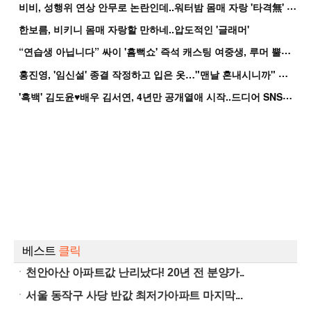
비
비, 성행위 연상 안무로 논란인데..워터밤 몸매 자랑 '타격無' 근황
한보름, 비키니 몸매 자랑할 만하네..압도적인 '글래머'
“
연습생 아닙니다” 싸이 '흠뻑쇼' 즉석 캐스팅 여중생, 루머 뿔났다[Oh!쎈 이...
홍
진영, '임신설' 종결 작정하고 입은 옷…"맨날 혼내시니까" 억울
'
흑백' 김도윤♥배우 김서연, 4년만 공개열애 시작..드디어 SNS에 노출 [핫피...