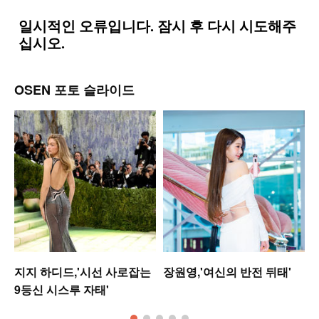
OSEN 포토 슬라이드
지지 하디드,'시선 사로잡는
장원영,'여신의 반전 뒤태'
9등신 시스루 자태'
킹