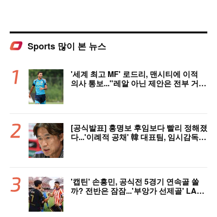
Sports 많이 본 뉴스
'세계 최고 MF' 로드리, 맨시티에 이적
의사 통보..."레알 아닌 제안은 전부 거
절" 구두 합의설까지
[공식발표] 홍명보 후임보다 빨리 정해졌
다...'이례적 공채' 韓 대표팀, 임시감독
데뷔 무대 확정! 9월 A매치 에콰도르·우
루과이와 2연전
'캡틴' 손흥민, 공식전 5경기 연속골 쏠
까? 전반은 잠잠...'부앙가 선제골' LAF
C, 과달라하라와 1-1 전반 종료