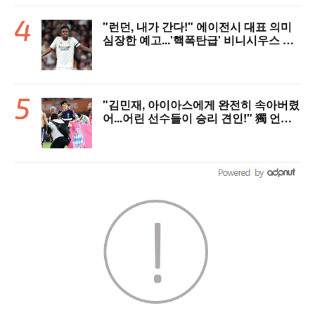
"런던, 내가 간다!" 에이전시 대표 의미
심장한 예고...'핵폭탄급' 비니시우스 아
스날행 불붙었다
"김민재, 아이아스에게 완전히 속아버렸
어...어린 선수들이 승리 견인!" 獨 언론,
냉정한 평가