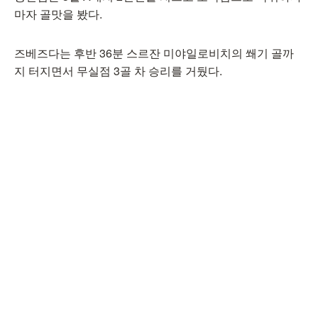
마자 골맛을 봤다.
즈베즈다는 후반 36분 스르잔 미야일로비치의 쐐기 골까
지 터지면서 무실점 3골 차 승리를 거뒀다.