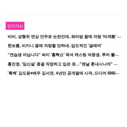
인기기사
비
비, 성행위 연상 안무로 논란인데..워터밤 몸매 자랑 '타격無' 근황
한보름, 비키니 몸매 자랑할 만하네..압도적인 '글래머'
“
연습생 아닙니다” 싸이 '흠뻑쇼' 즉석 캐스팅 여중생, 루머 뿔났다[Oh!쎈 이...
홍
진영, '임신설' 종결 작정하고 입은 옷…"맨날 혼내시니까" 억울
'
흑백' 김도윤♥배우 김서연, 4년만 공개열애 시작..드디어 SNS에 노출 [핫피...