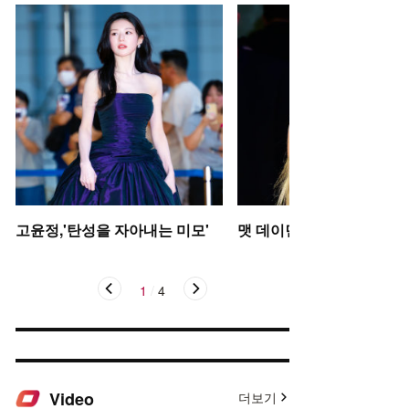
고윤정,'탄성을 자아내는 미모'
맷 데이먼 딸, 인형 미모
1
/
4
Video
더보기