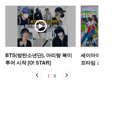
BTS(방탄소년단), 아리랑 북미
세이마이네임,'KIA 타이거
투어 시작 [O! STAR]
프타임 공연' [O! SPORTS
1
/
5