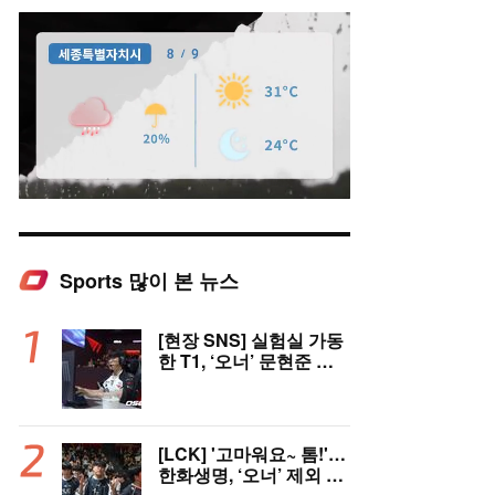
Sports 많이 본 뉴스
Mute
[현장 SNS] 실험실 가동
한 T1, ‘오너’ 문현준 선
발 제외…2007년 생 신
인 ‘페인터’ 출전
[LCK] '고마워요~ 톰!'…
한화생명, ‘오너’ 제외 T1