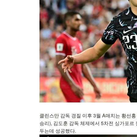
클린스만 감독 경질 이후 3월 A매치는 황선홍 감독
승리), 김도훈 감독 체제에서 5차전 싱가포르 원정
두는데 성공했다.