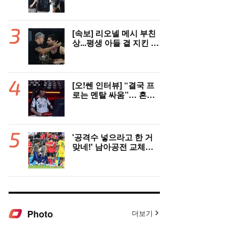
꺾고 3연패 탈출(종합)
[속보] 리오넬 메시 부친
상...평생 아들 곁 지킨 호
르헤 메시, 68세로 별세
[오!쎈 인터뷰] “결국 프
로는 멘탈 싸움”… 흔들
림 끝낸 ‘도란’ 최현준의
다짐
'공격수 넣으라고 한 거
맞네!' 남아공전 교체된
김민재 분노의 이유, 드
디어 밝혀졌다!
Photo
더보기