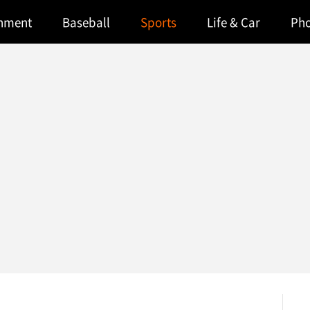
inment
Baseball
Sports
Life & Car
Ph